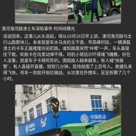
漯河海河路渣土车深陷事件 时间线曝光
话说回来，这事儿从头说起，得从10月16日早上讲。漯河海河路与太
行山路那块儿，本来就是车水马龙的主干道，早高峰时段，一辆满载
渣土的卡车正轰隆隆往前赶路。谁知路面突然“咔嚓”一声，车头直接
往下栽，轮胎卡在坑里动弹不得。司机小哥估计吓得魂飞魄散，好在
人没事，就是车子卡得死死的。围观路人越来越多，有人喊“快报
警”，有人直接开直播，短短几分钟，现场就围了上百号人。救援队来
得飞快，吊车一到就开始拉锯战，从坑里往外拽车，足足折腾了几个
小时。