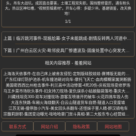
头，吊车大战坑。成因直击要害，土壤工程双失职。围挡整修雷厉，通车盼头
大。热议区神吐槽，“视频剪辑素材”。开车心得：多疑少冲。基建镜鉴，改天换
地！
1/1
临沂跳河事件-现尴尬幕-女子未能跳成-剧情反转两人河道中拉扯-河水太浅
广州白云区火灾-毗邻皮具厂惨遭波及-固废处置中心突发大火-爆炸声巨响
相关内容推荐 - 羞羞网站
上海洛天依事件-在自己床上被舍友侵犯-定制版硅胶娃娃-赛博版无能的丈夫
广东红绿灯防护池杀-机车撞池砸对向车-摩托飞天亡-血肉模糊家属哭断肠
美国密西西比州枪击事件-利兰高中活动惨案-4死20伤-庆祝现场变修罗场
马王乡菜市场砍头事件-妇女持刀现场-复仇误杀小姑娘脑袋落地-重庆大渡口
川藏线坦克300-双车对撞现场-游客互喷谁开的破车-火花四溅车毁人伤
大连东快路-车厢火海烧翻天-白云山隧道货车自燃-隧道入口变废墟
江苏无锡-撞停放小汽车-美女回头杀翻车-还怪妹子害人精-醉汉骑电车
宗馥莉辞职-集团变动曝光-哇哈哈豪门宫斗真相-第二大股东专心经营娃小宗
联系方式
网站介绍
隐私政策
网站地图