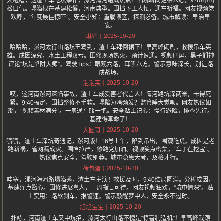
天啦噜，这渣土车吃坑事件，漯河海河路成焦点！陷坑瞬间定格人心，9:40吊出
松口气。塌陷根在基建松懈，河南典型。围挡下工人忙，通车祈福。网友视频党
欢呼，“年度最佳惊吓”。安全小知：重载限区，探测必备。城市解读：早治早
安。
2025-10-20
琳铛
哈哈哈，漯河太行山路坑王驾到，渣土车拜倒裙下！早高峰闹剧，救援吊车英
雄。成因深究，水土工程双亏。围修现场热火，预计速通。视频刷屏，黑子们神
评论“坑是陷阱大师”。驾驶Tips：眼观六路，耳听八方。警示意味深长，别让路
成战场。
2025-10-20
泡泡芙
哎，这河南漯河深陷事故，渣土车成受害者代言人！海河路坑深两米，卡得死
紧。9:40搞定，围挡整修不手软。塌陷为啥频发？监管睡大觉呗。网友热议如
潮，“视频素材满分”。一周通车赌一把。安全贴士记心：慢行避险，排查先行。
基建得革命了！
2025-10-20
大圆哥
啧啧，渣土车深坑奇遇记，漯河版！16号上午，陷到吊出，围观吃瓜。成因是老
路新祸，管网漏成灾。围挡拉严，修路党加油。视频笑点密集，“车子在挖宝”。
热议焦点安全，驾驶别莽。城市隐患大考，及格才行。
2025-10-20
荷包蛋
哇塞，漯河海河路塌陷秀，渣土车主演！救援及时，9:40结局圆满。分析成因，
基建痛点戳心。围修进展喜人，一周指日可待。网友视频狂欢，“坑中情深”。贴
士实用：路软刹车，报警速。警示敲醒梦中人，安全永不过时。
2025-10-20
旭旭宝宝
扑哧，河南渣土车又中坑招，漯河太行山路不愧是“惊喜制造机”！早高峰栽跟