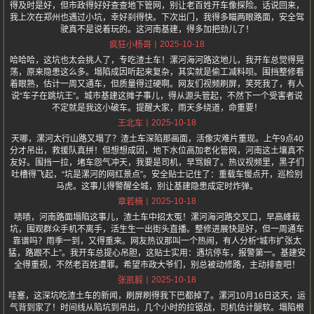
得及时是好，但市政得好好查查地下管网，别让老百姓开车像探险。话说回来，
我上次在郑州也遇过小坑，幸好刹得快。下次出门，我得多瞄两眼路面，安全驾
驶真不是说着玩的。这河南基建，得多加把劲儿了！
2025-10-18
疯狂小杨哥
哈哈哈，这坑也太会挑人了，专吃渣土车！漯河海河路这地儿，我开车总觉得晃
荡，原来隐患这么多。塌陷成因听起来复杂，其实就是偷工减料呗。围挡整修看
着眼熟，估计一周又通车，但质量得过硬啊。网友们视频刷屏，笑死我了，有人
说“车子在跳坑王”。城市基建这摊子事儿，得从源头管起，不然下一个受害者说
不定就是我这小破车。提醒大家，雨天多绕道，命重要！
2025-10-18
王北车
天哪，漯河太行山路又塌了？渣土车深陷那画面，活像灾难片重现。上午9点40
分才吊出，救援队真拼！但想想成因，地下水位高加老化管网，河南这土壤真不
友好。围挡一拉，堵车怨气冲天，我要是司机，早骂娘了。热议视频里，黑子们
吐槽得飞起，“坑是漯河的网红景点”。安全贴士记住了：重载车慢点开，巡检别
马虎。这事儿得警醒全城，别让基建隐患成定时炸弹。
2025-10-18
章若楠
啧啧，河南路面塌陷这事儿，渣土车中招太冤！漯河海河路交叉口，早高峰栽
坑，围观群众手机不离手，活生生一出街头直播。整修进展快是好，但一周通车
靠谱吗？雨季一到，又得重来。网友热议那叫一个热闹，有人分析“城市扩张太
猛，路跟不上”。我开车总提心吊胆，这贴士实用：遇坑停车，报警第一。基建安
全得重视，不然老百姓遭罪。希望市政大爷们，别总被动修路，主动排查吧！
2025-10-18
张凯毅
哇塞，这深坑吃渣土车的新闻，刷屏刷得我下巴都掉了。漯河10月16日这天，运
气背到家了！时间线从陷坑到吊出，几个小时的拉锯战，司机估计腿软。塌陷根