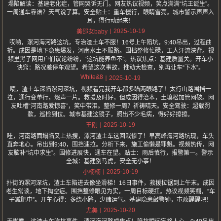
塌陷解读：基建老化症，管网哭诉无门。网友热议视频，笑点满满“坑王诞生”。
一周通车靠谱？天气说了算。安全贴士：重车慢行，眼睛雪亮。城市警示声声入
耳，得行动起来！
2025-10-19
美邵女baby
哎哟，漯河海河路这坑，专治渣土车不服！16号上午陷坑，9:40吊出，过程曲
折。成因是地下隐患爆发，河南水土不服路。围挡整修忙碌，工人汗流浃背。视
频里黑子网用户们议论纷纷，“这坑能养鱼不”。热议焦点：基建质量关。开车小
诀窍：路况差停车观望。希望这次事故，推动大检查，别再让车“下水”。
White&8
2025-10-19
啧，渣土车深陷漯河深坑，视频看完我开车都多瞄两眼路了！太行山路围挡一
拉，通行变单行，怨声一片。救援及时好，但成因得治本，土壤松加管网破。网
友吐槽“河南路爱惊喜”，笑中带泪。整修一周？祈祷晴天。安全驾驶：超载罚
款，巡检到位。城市基建这镜子，照出不少毛病，得好好擦擦。
2025-10-19
王刚
哇，河南路面塌陷又上热搜，漯河渣土车这回栽惨了！早高峰海河路坑现，车头
直奔地心。吊出到9:40，围挡速拉。分析下来，施工偷懒是罪魁。视频热传，网
友脑补“坑中求生”。围修进展快，通车在望。贴士：雨后慎行，报警第一。警示
全城：基建别马虎，安全无小事！
2025-10-19
小楠楠
扑街的漯河深坑，渣土车陷进去像坐滑梯！16日事件，救援拉锯到上午末。成因
老生常谈，地下掏空症。围挡整修眼见为实，一周目标硬扛。热议视频笑翻，“车
子减肥中”。开车心得：多绕小路，少赌运气。基建隐患敲警钟，市政醒醒吧！
2025-10-20
尤美