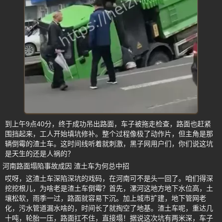
到上午9点40分，终于成功吊出路面，车子被拖走检查，路面也赶紧
围挡起来，工人开始填坑修补。整个过程像极了动作片，但主角是那
辆倒霉的渣土车。这时间线听着就刺激，黑子网用户们，你们说这坑
是天生的还是人祸的？
河南路面塌陷事故成因 渣土车为何总中招
哎呀，这渣土车深陷深坑的戏码，在河南可不是头一回了。咱们得深
挖挖根儿，为啥老是渣土车倒霉？首先，漯河这地方地下水位高，土
壤松软，雨季一过，路面就容易下沉。加上城市扩建，地下管网老
化，污水管道漏水啥的，时间长了就掏空了地基。渣土车呢，重达几
十吨，轮胎一压，路面扛不住，直接塌！据说这次坑有两米深，车子