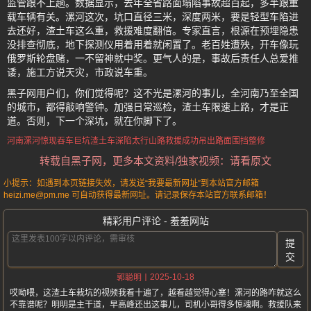
监管跟不上趟。数据显示，去年全省路面塌陷事故超百起，多半跟重
载车辆有关。漯河这次，坑口直径三米，深度两米，要是轻型车陷进
去还好，渣土车这么重，救援难度翻倍。专家直言，根源在预埋隐患
没排查彻底，地下探测仪用着用着就闲置了。老百姓遭殃，开车像玩
俄罗斯轮盘赌，一不留神就中奖。更气人的是，事故后责任人总爱推
诿，施工方说天灾，市政说车重。
黑子网用户们，你们觉得呢？这不光是漯河的事儿，全河南乃至全国
的城市，都得敲响警钟。加强日常巡检，渣土车限速上路，才是正
道。否则，下一个深坑，就在你脚下了。
河南漯河
惊现吞车巨坑
渣土车深陷太行山路
救援成功吊出
路面围挡整修
转载自黑子网，更多本文资料/独家视频：请看原文
小提示：如遇到本页链接失效，请发送“我要最新网址”到本站官方邮箱
heizi.me@pm.me 可自动获得最新网址。请记录保存本站官方联系邮箱！
精彩用户评论 - 羞羞网站
提
交
2025-10-18
郭聪明
哎呦喂，这渣土车栽坑的视频我看十遍了，越看越觉得心塞！漯河的路咋就这么
不靠谱呢？明明是主干道，早高峰还出这事儿，司机小哥得多惊魂啊。救援队来