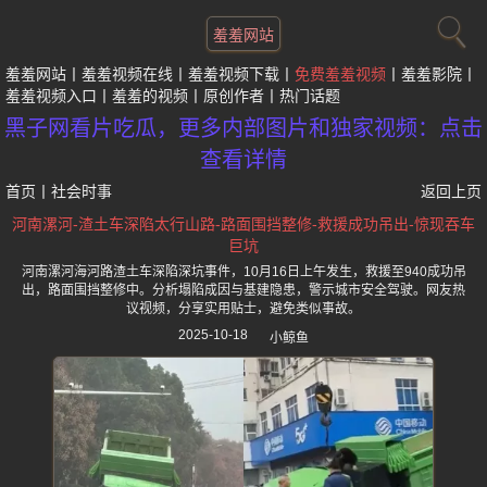
羞羞网站
羞羞网站
羞羞视频在线
羞羞视频下载
免费羞羞视频
羞羞影院
羞羞视频入口
羞羞的视频
原创作者
热门话题
黑子网看片吃瓜，更多内部图片和独家视频：点击
查看详情
首页
丨
社会时事
返回上页
河南漯河-渣土车深陷太行山路-路面围挡整修-救援成功吊出-惊现吞车
巨坑
河南漯河海河路渣土车深陷深坑事件，10月16日上午发生，救援至940成功吊
出，路面围挡整修中。分析塌陷成因与基建隐患，警示城市安全驾驶。网友热
议视频，分享实用贴士，避免类似事故。
2025-10-18
小鲸鱼