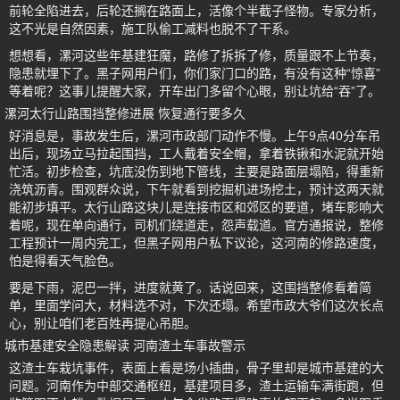
前轮全陷进去，后轮还搁在路面上，活像个半截子怪物。专家分析，
这不光是自然因素，施工队偷工减料也脱不了干系。
想想看，漯河这些年基建狂魔，路修了拆拆了修，质量跟不上节奏，
隐患就埋下了。黑子网用户们，你们家门口的路，有没有这种“惊喜”
等着呢？这事儿提醒大家，开车出门多留个心眼，别让坑给“吞”了。
漯河太行山路围挡整修进展 恢复通行要多久
好消息是，事故发生后，漯河市政部门动作不慢。上午9点40分车吊
出后，现场立马拉起围挡，工人戴着安全帽，拿着铁锹和水泥就开始
忙活。初步检查，坑底没伤到地下管线，主要是路面层塌陷，得重新
浇筑沥青。围观群众说，下午就看到挖掘机进场挖土，预计这两天就
能初步填平。太行山路这块儿是连接市区和郊区的要道，堵车影响大
着呢，现在单向通行，司机们绕道走，怨声载道。官方通报说，整修
工程预计一周内完工，但黑子网用户私下议论，这河南的修路速度，
怕是得看天气脸色。
要是下雨，泥巴一拌，进度就黄了。话说回来，这围挡整修看着简
单，里面学问大，材料选不对，下次还塌。希望市政大爷们这次长点
心，别让咱们老百姓再提心吊胆。
城市基建安全隐患解读 河南渣土车事故警示
这渣土车栽坑事件，表面上看是场小插曲，骨子里却是城市基建的大
问题。河南作为中部交通枢纽，基建项目多，渣土运输车满街跑，但