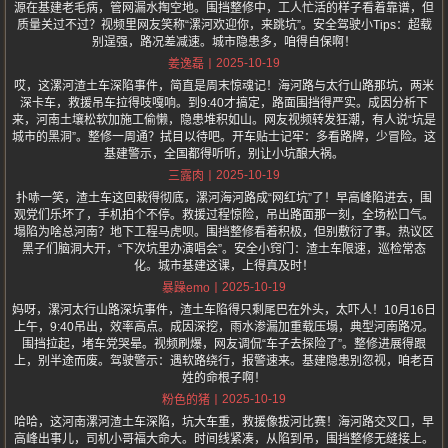
源在基建老毛病，管网漏水掏空地。围挡整修中，工人忙活的样子看着靠谱，但
质量关过不过？视频里网友笑称“漯河欢迎你，来跳坑”。安全驾驶小Tips：超载
别逞强，路况差减速。城市隐患多，咱得自保啊！
2025-10-19
姜逸磊
哎，这漯河渣土车深陷事件，简直是周末惊魂记！海河路与太行山路那坑，两米
深卡车，救援吊车拉得吱嘎响。到9:40才搞定，路面围挡得严实。成因分析下
来，河南土壤松软加施工偷懒，隐患堆积如山。网友视频转发狂潮，有人说“坑是
城市的黑洞”。整修一周通？拭目以待吧。开车贴士记牢：多看路牌，少冒险。这
基建警示，全国都得听听，别让小坑酿大祸。
2025-10-19
三露肉
扑哧一笑，渣土车这回栽得彻底，漯河海河路成“网红坑”了！早高峰陷进去，围
观党们乐坏了，手机拍个不停。救援过程惊险，吊出路面那一刻，全场松口气。
塌陷为啥总河南？地下工程马虎呗。围挡整修看着积极，但别敷衍了事。热议区
黑子们脑洞大开，“下次坑里办演唱会”。安全小窍门：渣土车限速，巡检常态
化。城市基建这课，上得真及时！
2025-10-19
暴躁emo
妈呀，漯河太行山路深坑事件，渣土车陷得只剩尾巴在外头，太吓人！10月16日
上午，9:40吊出，效率高点。成因深挖，雨水渗漏加重载压塌，典型河南路况。
围挡拉起，堵车党哭晕。视频刷爆，网友调侃“车子去探险了”。整修进展得跟
上，别半途而废。驾驶警示：遇软路绕行，报警速来。基建隐患别忽视，咱老百
姓的命根子啊！
2025-10-19
粉色的猪
哈哈，这河南漯河渣土车深陷，坑大车重，救援像拔河比赛！海河路交叉口，早
高峰出事儿，司机小哥福大命大。时间线紧凑，从陷到吊，围挡整修无缝接上。