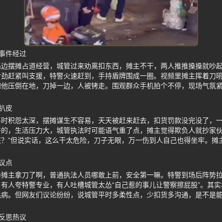
事件经过
路边摆摊占道经营，城管过来劝离扣东西，摊主不干，两人推推搡搡就吵
对劲赶紧叫支援，特警火速赶到，手持盾牌围成一圈。视频里摊主挥着刀
把他压倒在地，刀掉一边，人被铐走。围观群众手机拍个不停，现场气氛
扒皮
平时积怨太深，摆摊谋生不容易，天天被赶来赶去，扣货罚款没完没了，
拼的，生活压力大，城管执法时可能语气重了点，摊主觉得欺负人就抄家伙
侠？”但说实话，这么干太危险，刀子无眼，万一伤到人自己也得坐牢。摊
议点
为摊主拿刀了啊，普通执法人员哪敢上前，安全第一嘛。特警到场后阵势
有人夸特警专业，有人吐槽城管太怂“自己惹的事儿让警察擦屁股”。其
毛病。但网友们议论纷纷，说城管平时多柔性点，少扣货多沟通，是不是
反思热议