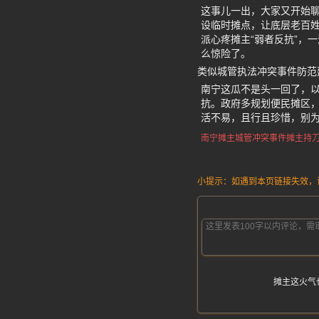
这事儿一出，大家又开始
设临时摊点，让底层老百
派心疼摊主“弱者反抗”，
么惊险了。
类似城管执法冲突事件防范
南宁这瓜不是头一回了，
抗。政府多规划便民摊区，
活不易，且行且珍惜，别
南宁摊主城管冲突事件
摊主持
小提示：如遇到本页链接失效，请发
摊主这火气