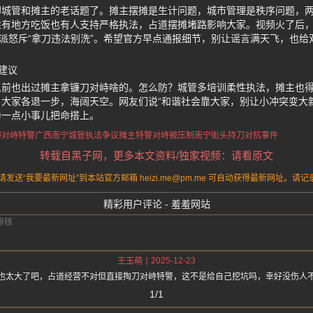
聊城管和摊主的老话题了。摊主摆摊是生计问题，城市管理是秩序问题，
姓有地方吃饭也有人支持严格执法，占道摆摊堵路影响大家。视频火了后
一派怒斥“拿刀违法别洗”。希望官方早点通报细节，别让谣言满天飞，也
建议
以前也出过摊主拿镰刀对峙啥的。怎么防？城管多培训柔性执法，摊主也
大家各退一步，海阔天空。网友们说“和谐社会靠大家，别让小冲突变大
为一点小事儿把命搭上。
刀对峙特警
广西南宁
城管执法争议
摊主特警对峙被压制
南宁街头持刀对抗事件
转载自黑子网，更多本文资料/独家视频：请看原文
送“我要最新网址”到本站官方邮箱 heizi.me@pm.me 可自动获得最新网址。
精彩用户评论 - 羞羞网站
2025-12-23
王玉萌
也太大了吧，占道经营不对但直接掏刀对峙特警，这不是给自己挖坑吗，幸好没伤人
1/1