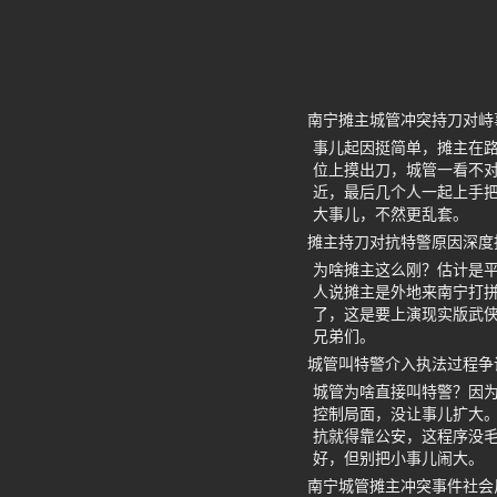
南宁摊主城管冲突持刀对峙
事儿起因挺简单，摊主在
位上摸出刀，城管一看不
近，最后几个人一起上手
大事儿，不然更乱套。
摊主持刀对抗特警原因深度
为啥摊主这么刚？估计是
人说摊主是外地来南宁打
了，这是要上演现实版武
兄弟们。
城管叫特警介入执法过程争
城管为啥直接叫特警？因
控制局面，没让事儿扩大。
抗就得靠公安，这程序没
好，但别把小事儿闹大。
南宁城管摊主冲突事件社会