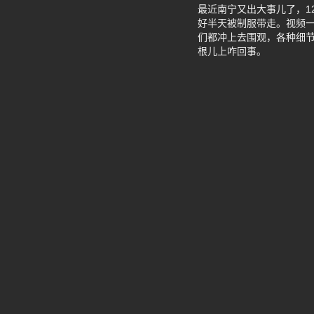
最近南宁又出大事儿了，1
好半天被制服带走。视频
们都冲上去围观，各种细
根儿上咋回事。