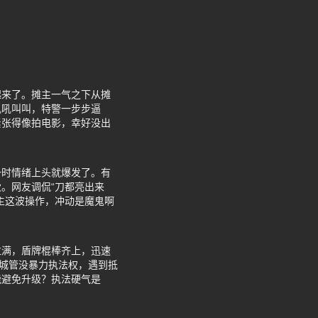
起来了。摊主一气之下从摊
吼吼叫叫，特警一步步逼
紧张得像拍电影，幸好没出
一时情绪上头就爆发了。有
。网友调侃“刀都亮出来
主这波操作，冲动是魔鬼啊
拉满，盾牌棍棒齐上，迅速
实城管没暴力执法权，遇到抵
能避免升级？执法硬气是