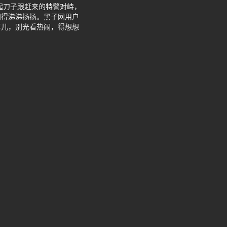
起刀子跟赶来的特警对峙，
闹得沸沸扬扬。黑子网用户
事儿，别光看热闹，得想想