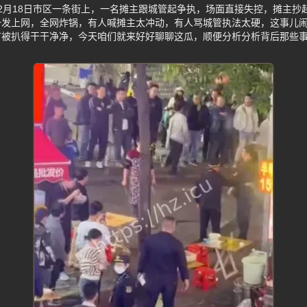
2月18日市区一条街上，一名摊主跟城管起争执，场面直接失控，摊主抄
一发上网，全网炸锅，有人喊摊主太冲动，有人骂城管执法太硬，这事儿
节被扒得干干净净，今天咱们就来好好聊聊这瓜，顺便分析分析背后那些