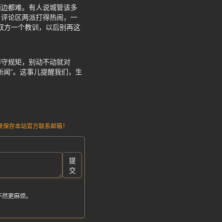
两边都难。有人说城管该多
，评论区两派打得热闹，一
给双方一个教训，以后别再这
得守规矩，别动不动就对
新闻”。这事儿提醒我们，生
请记录保存本站官方联系邮箱！
提
交
不然更麻烦。