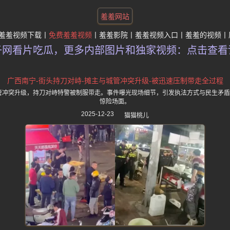
羞羞网站
羞羞视频下载
免费羞羞视频
羞羞影院
羞羞视频入口
羞羞的视频
子网看片吃瓜，更多内部图片和独家视频：点击查看
广西南宁-街头持刀对峙-摊主与城管冲突升级-被迅速压制带走全过程
城管冲突升级，持刀对峙特警被制服带走。事件曝光现场细节，引发执法方式与民生矛
惊险场面。
2025-12-23
猫猫桃儿