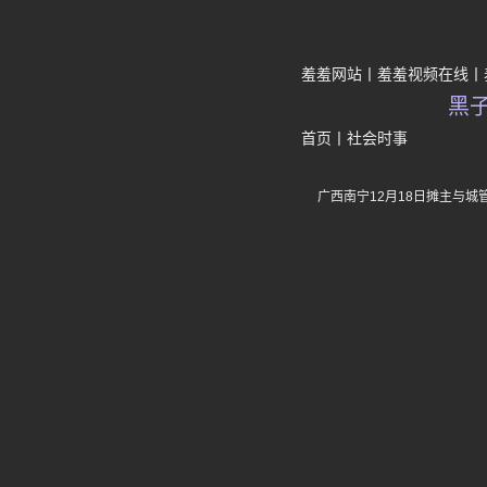
羞羞网站
羞羞视频在线
黑
首页
丨
社会时事
广西南宁12月18日摊主与