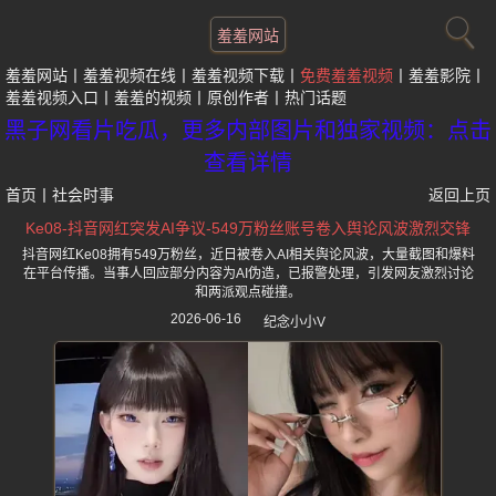
羞羞网站
羞羞网站
羞羞视频在线
羞羞视频下载
免费羞羞视频
羞羞影院
羞羞视频入口
羞羞的视频
原创作者
热门话题
黑子网看片吃瓜，更多内部图片和独家视频：点击
查看详情
首页
丨
社会时事
返回上页
Ke08-抖音网红突发AI争议-549万粉丝账号卷入舆论风波激烈交锋
抖音网红Ke08拥有549万粉丝，近日被卷入AI相关舆论风波，大量截图和爆料
在平台传播。当事人回应部分内容为AI伪造，已报警处理，引发网友激烈讨论
和两派观点碰撞。
2026-06-16
纪念小小V