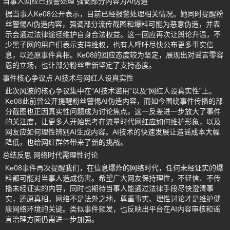
当事人回应已报警处理 强调部分内容为AI伪造
据当事人Ke08公开表示，目前已经报警处理相关情况。她同时提醒粉
丝警惕AI伪造内容，强调部分流传截图和爆料可能为恶意伪造，并表
示会通过法律途径维护自身合法权益。这一回应再次让舆论升温，不
少黑子网的用户们表示支持维权，也有人呼吁尽快公布更多事实信
息，以还原事件真相。Ke08的回应态度较为坚定，展现出对谣言零容
忍的立场，也让部分粉丝重新坚定了支持态度。
事件核心争议点 AI技术与网红人设真实性
此次风波的核心争议集中在“AI技术滥用”以及“网红人设真实性”上。
Ke08此前曾公开提醒粉丝警惕AI伪造内容，而如今围绕事件传播的部
分截图也正因真实性问题成为讨论焦点。这一反差进一步放大了事件
的关注度，让更多人开始思考在流量时代网红应如何维护形象，以及
网友应如何理性辨别AI生成内容。AI技术的快速发展让造谣成本大幅
降低，也给网红群体带来了新的挑战。
总结反思 网络时代需理性讨论
Ke08事件再次提醒我们，在信息爆炸的网络时代，任何未经证实的爆
料都可能对当事人造成伤害。希望广大网友保持理性，不轻信、不传
播未经证实的内容，同时也期待当事人能通过法律手段尽快澄清事
实，还原真相。网络不是法外之地，尊重事实、理性讨论才是维护健
康网络环境的关键。类似事件频发，也反映出平台在AI内容审核和谣
言治理方面仍需进一步加强。