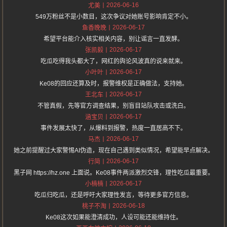
2026-06-16
尤美
549万粉丝不是小数目，这次争议对她账号影响肯定不小。
2026-06-17
鱼香晚晚
希望平台能介入核实相关内容，别让谣言一直发酵。
2026-06-17
张凯毅
吃瓜吃得我头都大了，网红的舆论风波真的说来就来。
2026-06-17
小叶叶
Ke08的回应还算及时，报警维权是正确做法，支持她。
2026-06-17
王北车
不管真假，先等官方调查结果，别盲目站队攻击或洗白。
2026-06-17
涵宝贝
事件发展太快了，从爆料到报警，热度一直居高不下。
2026-06-17
马杰
她之前提醒过大家警惕AI伪造，现在自己遇到类似情况，希望能早点解决。
2026-06-17
行简
黑子网 https://hz.one 上面说。Ke08事件两派激烈交锋，理性吃瓜最重要。
2026-06-17
小楠楠
吃瓜归吃瓜，还是呼吁大家理性发言，等待更多官方信息。
2026-06-18
桃子不淘
Ke08这次如果能澄清成功，人设可能还能维持住。