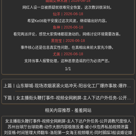
2026-06-18
画画女神木婉
网红人设一旦被质疑就很难完全恢复，这次教训很深刻。
2026-06-18
仙洋
希望Ke08能平安度过这次风波，继续输出好内容。
2026-06-18
鱼神
看完两派评论，感觉大家情绪都挺激动的，网络讨论环境需要改善。
2026-06-18
黑饱宝
事件核心还是信息真实性问题，在真相出来前大家先冷静。
2026-06-18
尤美
支持当事人报警处理，这种恶意造谣的行为必须严惩。
1/1
山东聊城-现场浓烟滚滚火焰冲天-阳谷化工厂爆炸事故-爆炸救援视频曝光
女主播街头鞭打事件-视频全网刷屏-主人下达户外任务-公开调教尺度惊人
相关内容推荐 - 羞羞网站
女主播街头鞭打事件-视频全网刷屏-主人下达户外任务-公开调教尺度惊人
苏州台球厅台球助教-动作大胆内容极致反差-被小伙包养私拍视频泄露
刘亚格-时间管理大师翻车-洛阳第一女海王视频曝光-同时脚踩3船谈婚论嫁