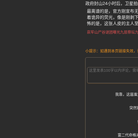
政府封山24小时后，卫星拍
最离谱的是，官方刚宣布
着诡异的荧光，像是刚剥
怖的是，这张人皮的主人至
哀牢山
尸谷谜团曝光
九层祭坛
小提示：如遇到本页链接失效，请发
我靠，这届蚩
突然
富二代命格