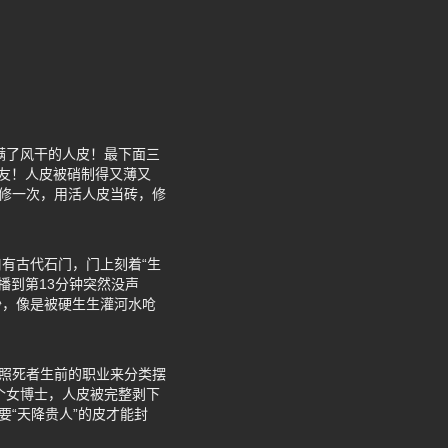
满了风干的人皮！最下面三
的驴友！人皮被硝制得又薄又
重修一次，用活人皮当砖，修
有古代石门，门上刻着“生
播到第13分钟突然没声
沙，像是被硬生生灌河水呛
按照死者生前的职业来分类摆
个女博士，人皮被完整剥下
要“天降贵人”的皮才能封