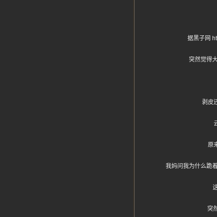
据黑子网 h
突然觉得
剥皮
原
我妈问我为什么跪
突