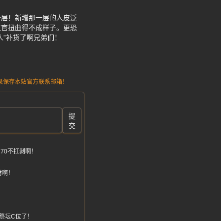
十层！新增那一层的人皮泛
五官扭曲得不成样子。更恐
人”补货了啊兄弟们！
请记录保存本站官方联系邮箱！
提
交
70不扛剥啊！
材啊！
！
祭坛C位了！