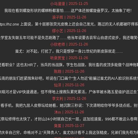
2025-11-25
小马漫漫
我现在看到螺旋形状的螺蛳粉都害怕……这尸体还按螺旋叠罗汉，太抽象了吧！
2025-11-26
浪子辉
ttps://hz.one 上面说，第十层那张荧光皮晚上还会自己发光，路过的无人机都被吓
2025-11-26
缪小艺
大学室友失联五年可能不是失恋跑路了……他当年说要去哀牢山自虐式徒步，我还嘲笑
2025-11-26
小欣老师
蚩尤：对不起，打扰了，我只是想穿一身21世纪的新皮肤就走……
2025-11-26
听泉赏宝
还看职业？这也太HR了，当兵的当战旗，学生包战鼓，我社畜的皮顶多能做个战神拖
2025-11-26
陈翔
云南的朋友们赶紧囤朱砂吧，听说在门口画个“生人勿近”能骗过蚩尤的AI人脸识别系统
2025-11-26
仙洋
来暗河才是VIP快速通道，怪不得地上搜救队累死累活，尸体早被水路五星级护送过去
2025-11-26
李文利
着看手机，我把九层人皮祭坛给她看，她沉默三秒说：下次清明给你爷爷多烧点纸，别
2025-11-26
沐m
这祭坛修得也太快了，才封山24小时就自己长一层，这加班速度，996都不敢这么卷啊
2025-11-27
臭蛋
然庆幸自己穷，命格对不上“天降贵人”，蚩尤估计看不上我这张糙皮，兄弟们我先苟为