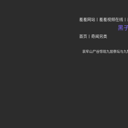
羞羞网站
羞羞视频在线
黑
首页
丨
奇闻另类
哀牢山尸谷惊现九层祭坛与九