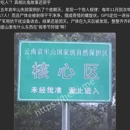
“吃人”？真相比鬼故事还邪乎
25这五年哀牢山失踪案例扒了个底朝天，发现一个惊人规律：每年11月到次年
17人！而且尸体全被剥得干干净净，摆成奇怪的螺旋状，GPS定位一进
带了军用抗干扰设备进去，结果还是团灭，尸体在九天后被发现，整整齐齐
是山里有什么东西在“按季节狩猎”啊！