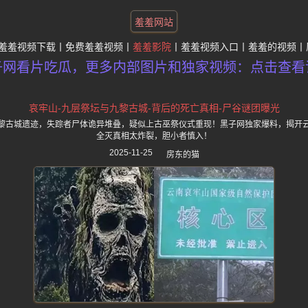
羞羞网站
羞羞视频下载
免费羞羞视频
羞羞影院
羞羞视频入口
羞羞的视频
子网看片吃瓜，更多内部图片和独家视频：点击查看
哀牢山-九层祭坛与九黎古城-背后的死亡真相-尸谷谜团曝光
黎古城遗迹，失踪者尸体诡异堆叠，疑似上古巫祭仪式重现！黑子网独家爆料，揭开
全灭真相太炸裂，胆小者慎入！
2025-11-25
房东的猫