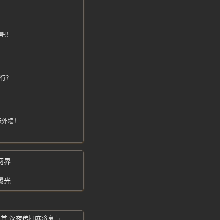
了吧！
！
不行？
坛外墙！
两界
曝光
之首-深夜传打麻将鬼声