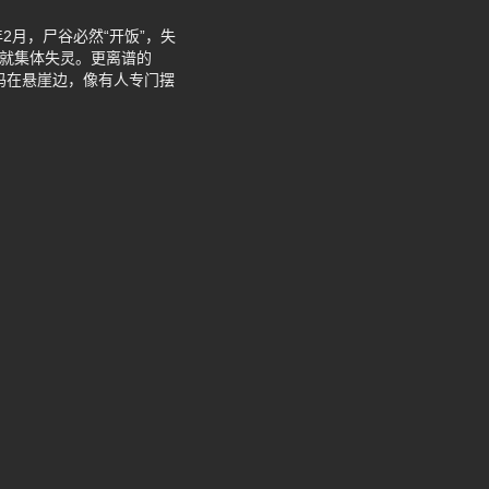
2月，尸谷必然“开饭”，失
谷就集体失灵。更离谱的
码在悬崖边，像有人专门摆