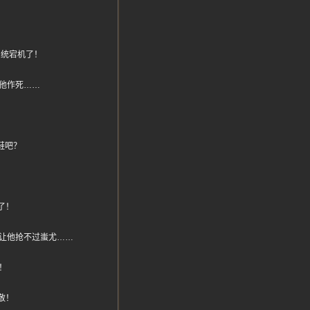
得系统宕机了！
他作死……
鞋吧？
！
了！
让他抢不过蚩尤……
！
敬！