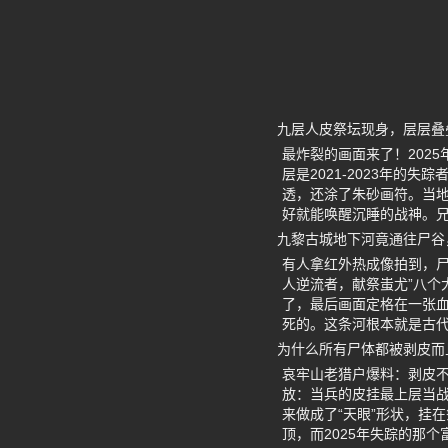
九层人皮祭坛现身，层层叠
最炸裂的画面来了！202
层是2021-2023年的
透，还涂了朱砂画符。当地
好就能唤醒沉睡的战神。
九黎古城地下河竟通往尸谷
有人拿红外热成像拍到，
人逆流者，献祭蚩尤”八个
了，最后画面定格在一张
死的。这条河根本就是古代
为什么所有尸体都被剥皮而
哀牢山老猎户爆料：剥皮不
放：当兵的皮挂最上层当战
来做成了“天眼”形状，挂
顶，而2025年失踪的那