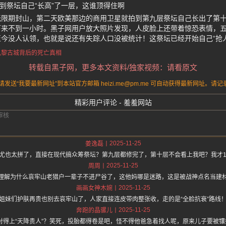
到祭坛自己“长高”了一层，这谁顶得住啊
无限期封山，第二天欧美那边的商用卫星就拍到第九层祭坛自己长出了第
下来不到一小时。黑子网用户放大照片发现，人皮脸上还带着惊恐表情，
今没人认领，也就是说还有失踪人口没被统计！这祭坛已经开始自己“抢
九黎古城
背后的死亡真相
转载自黑子网，更多本文资料/独家视频：请看原文
送“我要最新网址”到本站官方邮箱 heizi.me@pm.me 可自动获得最新网址。
精彩用户评论 - 羞羞网站
2025-11-25
姜逸磊
尤也太拼了，直接在现代搞众筹祭坛？第九层都修完了，第十层不会看上我吧？我才1
2025-11-25
周周
理解为什么哀牢山老猎户一辈子不进尸谷了，这他妈哪是迷路，这是被战神点名当建
2025-11-25
画画女神木婉
姐妹们护肤再贵也别去哀牢山了，人家直接连皮带肉整张收，走的是“全脸抗衰”路线
2025-11-25
奔跑的晶骡儿
对得上“天降贵人”？笑死，投胎都得卷是吧，怪不得他爸急着找人呢，原来儿子要被镶