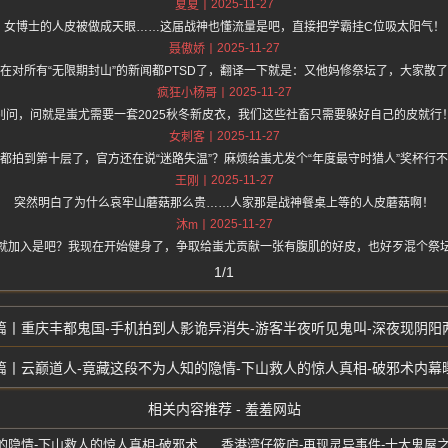
2025-11-27
夏夏
女博士的人皮被做成天眼……这届战神也懂流量是吧，直接把学霸挂C位吸太阳气！
2025-11-27
聂傲娇
在对所有“无限期封山”的新闻都PTSD了，翻译一下就是：又他妈修祭坛了，大家散
2025-11-27
疯狂小杨哥
别问，问就是蚩尤需要一套2025秋冬新皮衣，我们这些社畜只需要躲好自己的皮就行
2025-11-27
女刺客
都拍到第十层了，官方还在说“迷路失温”？麻烦给蚩尤发个“年度最守时猎人”奖杯行
2025-11-27
王刚
突然明白了为什么哀牢山蘑菇那么贵……人家那是战神餐桌上等的人皮蘑菇啊！
2025-11-27
沐m
就加入是吧？我现在开始健身了，争取给蚩尤贡献一张有腹肌的好皮，也好歹混个祭
1/1
重庆丰都鬼国-手机拍到人影诡异消失-游客半夜听见鬼叫-深夜现阴阳
云巅道人-竟藏这段不为人知的隐情-下山救人的惊人真相-破邪术内幕
相关内容推荐 - 羞羞网站
云巅道人-竟藏这段不为人知的隐情-下山救人的惊人真相-破邪术内幕曝光
香港湾仔筱庐-再现灵异事件-十大鬼屋