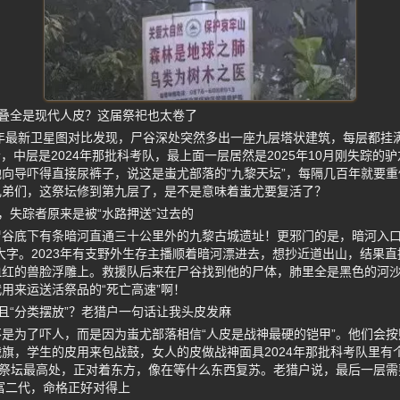
叠全是现代人皮？这届祭祀也太卷了
5年最新卫星图对比发现，尸谷深处突然多出一座九层塔状建筑，每层都挂
失踪者，中层是2024年那批科考队，最上面一层居然是2025年10月刚失踪
向导吓得直接尿裤子，说这是蚩尤部落的“九黎天坛”，每隔几百年就要
兄弟们，这祭坛修到第九层了，是不是意味着蚩尤要复活了？
，失踪者原来是被“水路押送”过去的
尸谷底下有条暗河直通三十公里外的九黎古城遗址！更邪门的是，暗河入口
大字。2023年有支野外生存主播顺着暗河漂进去，想抄近道出山，结果直
血红的兽脸浮雕上。救援队后来在尸谷找到他的尸体，肺里全是黑色的河
用来运送活祭品的“死亡高速”啊！
且“分类摆放”？老猎户一句话让我头皮发麻
是为了吓人，而是因为蚩尤部落相信“人皮是战神最硬的铠甲”。他们会
旗，学生的皮用来包战鼓，女人的皮做战神面具2024年那批科考队里有
在祭坛最高处，正对着东方，像在等什么东西复苏。老猎户说，最后一层需
个富二代，命格正好对得上