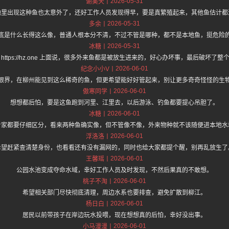
2026-05-31
谢美天
池里出现这种鱼也太意外了，还好工作人员发现得早，要是真繁殖起来，其他鱼估计都
2026-05-31
多余
底是什么长得这么像，普通人根本分不清，不过不管是哪种，都不是本地鱼，挺危险
2026-05-31
冰糖
 https://hz.one 上面说，很多外来鱼都是被放生进来的，好心办坏事，最后破坏了整
2026-06-01
纪念小小V
眼界，在柳州能见到这么稀奇的鱼，但更希望能好好管起来，别让更多奇奇怪怪的生
2026-06-01
傲寒同学
想想都后怕，要是这鱼跑到河里、江里去，以后游泳、钓鱼都要提心吊胆了。
2026-06-01
冰糖
专家都要仔细区分，看来两种鱼确实像，但不管像不像，外来物种就不该随便进本地水
2026-06-01
浮洛洛
希望赶紧查清楚身份，也看看还有没有漏网的，同时也给大家都提个醒，别再乱放生了
2026-06-01
王馨瑶
公园水池变成夺命水域，幸好工作人员及时发现，不然后果真的不敢想。
2026-06-01
桃子不淘
希望相关部门尽快彻底清理，周边水系也要排查，避免扩散到柳江。
2026-06-01
杨日白
居民以前带孩子在岸边玩水投喂，现在想想真的后怕，幸好没出事。
2026-06-01
小马漫漫