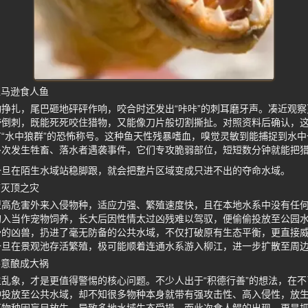
亚马逊食人鱼
挣扎，尾巴砸地砰砰作响，咬合时还发出“咔咔”的刺耳磨牙声。凑近观
带倒刺，既能死死咬住猎物，又能像刀片般切割撕扯。对照资料后确认，
“水中狼群”的恐怖称号。这种鱼天性残暴嗜血，嗅觉灵敏到能捕捉到水
多次发生牲畜、落水者遇袭事件，它们专攻脆弱部位，短短数分钟就能把
一旦在陌生水域站稳脚跟，就会把整片区域变成只进不出的夺命水域。
临灭顶之灾
型高危害外来入侵物种，适应力强、繁殖速度快，且在本地水系中没有任
入当作宠物饲养，长大后因性情太过凶残难以驾驭，便偷偷投放至公园水
骨的凶兽，扔进了毫无防备的公共水域，不仅打破原有生态平衡，更直接
一旦在景观池存活繁殖，极可能顺着连通水系游入柳江，进一步扩散至周
善意酿成大祸
乱象，才是更值得警惕的核心问题。不少人出于“积德行善”的想法，在
种投放至公共水域，却不知很多物种本身就带有强攻击性、高入侵性，放