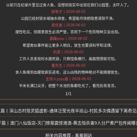
以前只在纪录片里见过食人鱼，没想到现实中出现在我们公园里，太吓人了。
2026-06-02
郭有才
公园已经封锁水域抽水排查，希望能尽快把隐患清除干净。
2026-06-02
真优美
理性吃瓜，但随意放生必须严管，否则下一个危险物种又会出现。
2026-06-02
暴躁emo
希望类似事件能让更多人明白，放生也要讲科学和法律。
2026-06-02
奶雯
工作人员发现时水面死寂，只剩怪鱼横行，画面想想就可怕。
2026-06-02
董先生
食人鱼嗅到血腥就疯狂进攻，这么凶残的物种绝对不能随便放生。
2026-06-02
主持人yoyo酱
半米长满口尖牙，把整个水池的鱼都吃光了，看完后背发凉。
1/1
深山古村现灵狐虚影-通体泛莹光夜半巡山-村民多次偶遇留下离奇见
澳门八仙饭店-灭门惨案震惊港澳-黄志恒杀害9人分尸煮尸包传闻曝
相关内容推荐 - 羞羞网站