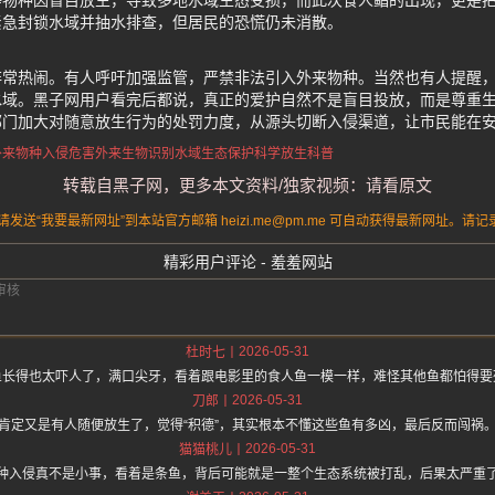
等物种因盲目放生，导致多地水域生态受损，而此次食人鲳的出现，更是
紧急封锁水域并抽水排查，但居民的恐慌仍未消散。
非常热闹。有人呼吁加强监管，严禁非法引入外来物种。当然也有人提醒
水域。黑子网用户看完后都说，真正的爱护自然不是盲目投放，而是尊重
部门加大对随意放生行为的处罚力度，从源头切断入侵渠道，让市民能在
外来物种入侵危害
外来生物识别
水域生态保护
科学放生科普
转载自黑子网，更多本文资料/独家视频：请看原文
送“我要最新网址”到本站官方邮箱 heizi.me@pm.me 可自动获得最新网址。
精彩用户评论 - 羞羞网站
2026-05-31
杜时七
鱼长得也太吓人了，满口尖牙，看着跟电影里的食人鱼一模一样，难怪其他鱼都怕得要
2026-05-31
刀郎
肯定又是有人随便放生了，觉得“积德”，其实根本不懂这些鱼有多凶，最后反而闯祸
2026-05-31
猫猫桃儿
种入侵真不是小事，看着是条鱼，背后可能就是一整个生态系统被打乱，后果太严重