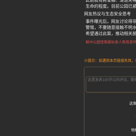
此前就有鳄雀鳝、清道夫
生命的程度。目前公园已
网友热议与生态安全思考
事件曝光后，网友讨论得
警惕，不要随意接触不明
希望通过此案，推动相关
柳州公园怪鱼
疑似食人鱼现身
小提示：如遇到本页链接失效，请发
这
物