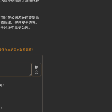
把风险等级推到了直接威胁
，市民在公园游玩时要提高
生态规律、守住安全边界。
安全环境中享受公园。
请记录保存本站官方联系邮箱！
提
交
死！
。
了。