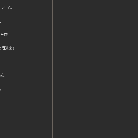
活不了。
的。
个生态。
物闯进来！
域。
。