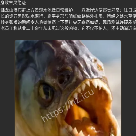
现身致生灵绝迹
对蟠龙山瀑布群上方景观水池做日常维护，一靠近岸边便察觉异常：往日
多长的诡异黑影贴水潜行，扁平身形与暗红纹路格外扎眼，所经之处水草
，转身张嘴的瞬间令人毛骨悚然上下两排尖牙森然如锯，现场测试连硬质
场老员工称从业二十余年从未见过这般凶物，它不仅不怕人，还主动逼近