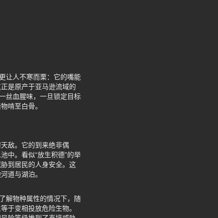
察更让人不寒而栗：它的嘴能
这正是原产于亚马逊流域的
中一丝血腥味，一旦锁定目标
猎物啃至白骨。
何天敌。它的到来绝非偶
池中。看似“放生积德”的举
威胁到居民的人身安全。这
边河道与湖泊。
不了解物种属性的情况下，随
生等于变相投放危险生物。