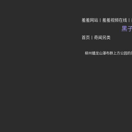
羞羞网站
羞羞视频在线
黑
首页
丨
奇闻另类
柳州蟠龙山瀑布群上方公园的