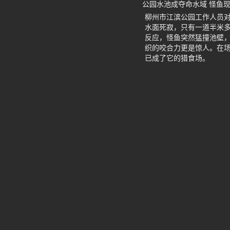
公园水池成夺命水域 怪鱼
柳州市江滨公园工作人员
水面死寂，只有一道半米
反应，怪鱼突然猛撞池壁
织的咬合力更是惊人。在
已成了它的猎食场。