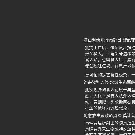
满口利齿能撕肉碎骨 疑似
捕捞上岸后，怪鱼疯狂扭动
张至极大，三角尖牙边缘
食人鲳，也叫食人鱼，素有
便会疯狂进攻。在原产地
更可怕的是它食性极杂，
外来物种入侵 水域生态面
此次现身的食人鲳属于典
然，大概率是有人从外地购
动，实则把一头能撕肉吞
种鱼的破坏力远超想象，
随意放生藏致命风险 莫让
事件背后折射出的随意放生
意购买外来生物或特殊鱼