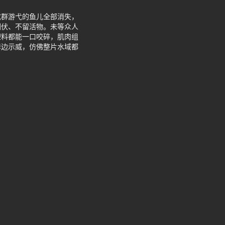
成群游弋的鱼儿全部消失，
倒伏、不留活物。未等众人
塑料都能一口咬碎，肌肉组
岸边示威，仿佛整片水域都