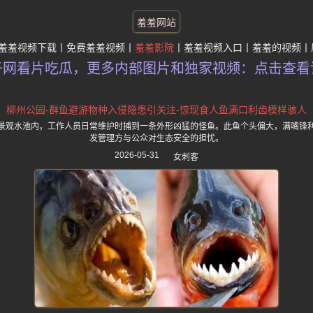
羞羞网站
羞羞视频下载
免费羞羞视频
羞羞影院
羞羞视频入口
羞羞的视频
子网看片吃瓜，更多内部图片和独家视频：点击查看
柳州公园-群鱼避游物种入侵隐患引关注-惊现食人鱼满口利齿模样骇人
景观水池内，工作人员日常维护时捕到一条外形凶猛的怪鱼。此鱼个头偏大，满嘴锋
发管理方与公众对生态安全的担忧。
2026-05-31
女刺客