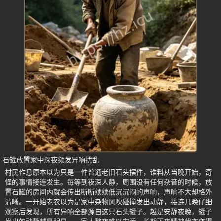
石罐放置家中深夜频发异响扰乱
村民作息原本以为只是一件普通老旧石头摆件，谁料从当晚开始，奇
怪的事情接连发生。每等到夜深人静，周围没有任何杂音的时候，放
置石罐的房间内就会传出断断续续低沉沉闷的声响，声响不大却格外
清晰。一开始老农以为是家中杂物风吹碰撞发出动静，接连几晚仔细
观察后发现，所有异响全部源自这只石头罐子。越是安静夜晚，罐子