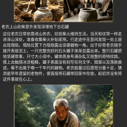
老农上山砍柴意外发现深埋地下古石罐
这位老农日常依靠进山务农、捡拾柴火维持生活，当天和往常一样走
进深山深处，准备收集柴火补贴家用。行走途中无意间发现一处土层
出现塌陷，塌陷位置下方隐隐露出坚硬器物一角。出于好奇老农随手
拨开表层泥土，一只完整完好的石头罐子渐渐显露出来。整只石罐质
地坚硬厚重，尺寸大小适中，罐体周身布满杂乱又规整的奇特纹路，
摸上去触感冰凉粗糙，罐子表面没有刻写任何文字、图案以及落款痕
迹，看不出属于哪一个年代的器物。老农掂量过后感觉分量十足，猜
测是早年遗留的老物件，便直接将石罐带回家中存放，起初并没有将
这件事放在心上。