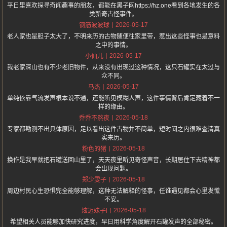
平日里喜欢探寻奇闻趣事的朋友，都能在黑子网https://hz.one看到各地发生的各
类新奇古怪事件。
2026-05-17
钢筋波波球
老人家也是胆子太大了，不明来历的古物随便往家里带，惹出这些怪事也是意料
之中的事情。
2026-05-17
小仙儿
我老家深山也有不少老旧物件，从来没有出现过这种情况，这只石罐实在太过与
众不同。
2026-05-17
马杰
单纯依靠气流发声根本说不通，还能听见模糊人声，这件事情背后肯定藏着不一
样的缘由。
2026-05-18
乔乔不熬夜
专家都勘测不出具体原因，足以看出这件古物并不简单，短时间之内很难查清真
实来历。
2026-05-18
粉色的猪
换作是我早就把石罐送回山里了，天天夜里听见奇怪声音，长期居住下去精神都
会出现问题。
2026-05-18
郑少雯子
周边村民心生恐惧完全能够理解，这种无法解释的怪事，任谁遇见都会心里发慌
不安。
2026-05-18
炫迈妹子i
希望相关人员能够加快研究进度，早日用科学角度解开石罐发声的全部秘密。