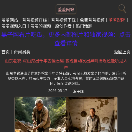
羞羞网站
羞羞网站
羞羞视频在线
羞羞视频下载
免费羞羞视频
羞羞影院
羞羞视频入口
羞羞的视频
原创作者
热门话题
黑子网看片吃瓜，更多内部图片和独家视频：点击
查看详情
首页
丨
奇闻另类
返回上页
山东老农-深山挖出千年古怪石罐-夜晚自动发出异响凑近还能听见人
声
山东老农进山劳作意外挖出千年奇特石罐，夜间无故发出奇怪声响，凑近可听
见类似人声，村民心生惶恐，专业人员实地考察，暂时无法破解石罐发声谜
团，民间议论纷纷。
2026-05-17
浪子辉