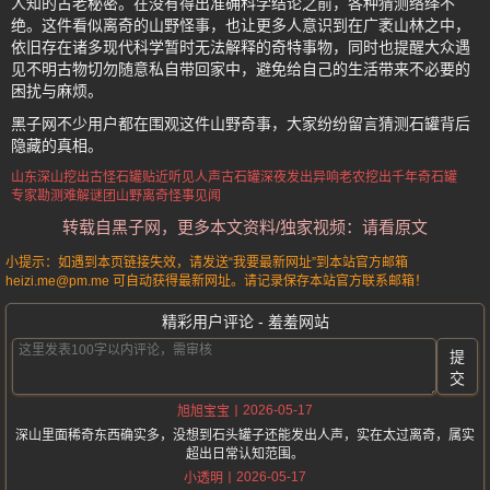
人知的古老秘密。在没有得出准确科学结论之前，各种猜测络绎不
绝。这件看似离奇的山野怪事，也让更多人意识到在广袤山林之中，
依旧存在诸多现代科学暂时无法解释的奇特事物，同时也提醒大众遇
见不明古物切勿随意私自带回家中，避免给自己的生活带来不必要的
困扰与麻烦。
黑子网不少用户都在围观这件山野奇事，大家纷纷留言猜测石罐背后
隐藏的真相。
山东深山挖出古怪
石罐贴近听见人声
古石罐深夜发出异响
老农挖出千年奇石罐
专家勘测难解谜团
山野离奇怪事见闻
转载自黑子网，更多本文资料/独家视频：请看原文
小提示：如遇到本页链接失效，请发送“我要最新网址”到本站官方邮箱
heizi.me@pm.me 可自动获得最新网址。请记录保存本站官方联系邮箱！
精彩用户评论 - 羞羞网站
提
交
2026-05-17
旭旭宝宝
深山里面稀奇东西确实多，没想到石头罐子还能发出人声，实在太过离奇，属实
超出日常认知范围。
2026-05-17
小透明