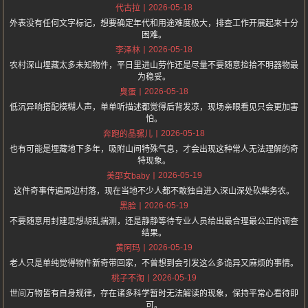
2026-05-18
代古拉
外表没有任何文字标记，想要确定年代和用途难度极大，排查工作开展起来十分
困难。
2026-05-18
李泽林
农村深山埋藏太多未知物件，平日里进山劳作还是尽量不要随意捡拾不明器物最
为稳妥。
2026-05-18
臭蛋
低沉异响搭配模糊人声，单单听描述都觉得后背发凉，现场亲眼看见只会更加害
怕。
2026-05-18
奔跑的晶骡儿
也有可能是埋藏地下多年，吸附山间特殊气息，才会出现这种常人无法理解的奇
特现象。
2026-05-19
美邵女baby
这件奇事传遍周边村落，现在当地不少人都不敢独自进入深山深处砍柴务农。
2026-05-19
黑脸
不要随意用封建思想胡乱揣测，还是静静等待专业人员给出最合理最公正的调查
结果。
2026-05-19
黄阿玛
老人只是单纯觉得物件新奇带回家，不曾想到会引发这么多诡异又麻烦的事情。
2026-05-19
桃子不淘
世间万物皆有自身规律，存在诸多科学暂时无法解读的现象，保持平常心看待即
可。