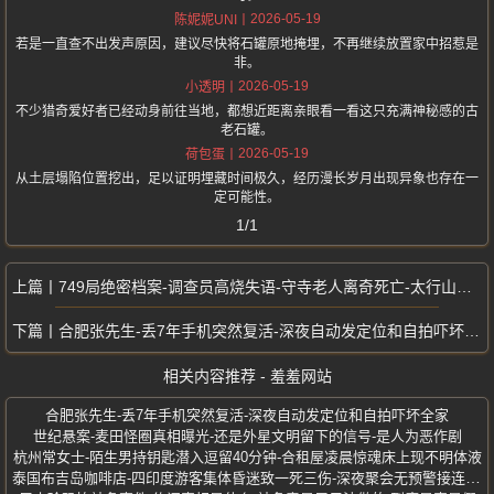
2026-05-19
陈妮妮UNI
若是一直查不出发声原因，建议尽快将石罐原地掩埋，不再继续放置家中招惹是
非。
2026-05-19
小透明
不少猎奇爱好者已经动身前往当地，都想近距离亲眼看一看这只充满神秘感的古
老石罐。
2026-05-19
荷包蛋
从土层塌陷位置挖出，足以证明埋藏时间极久，经历漫长岁月出现异象也存在一
定可能性。
1/1
749局绝密档案-调查员高烧失语-守寺老人离奇死亡-太行山神秘古寺事件
合肥张先生-丢7年手机突然复活-深夜自动发定位和自拍吓坏全家
相关内容推荐 - 羞羞网站
合肥张先生-丢7年手机突然复活-深夜自动发定位和自拍吓坏全家
世纪悬案-麦田怪圈真相曝光-还是外星文明留下的信号-是人为恶作剧
杭州常女士-陌生男持钥匙潜入逗留40分钟-合租屋凌晨惊魂床上现不明体液
泰国布吉岛咖啡店-四印度游客集体昏迷致一死三伤-深夜聚会无预警接连倒地