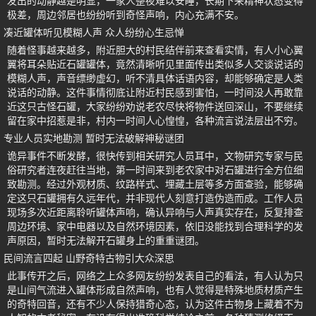
发出的动静越是明显，一家人整夜难以安睡，长期下来精神状态变得
极差，周边邻居也纷纷听到奇怪声响，内心充满不安。
凑近罐体听见模糊人声 众人纷纷心生忌惮
随着怪事越来越多，附近胆大的村民结伴前来查看实情，有人小心翼
翼将耳朵贴近石罐罐体，竟然清晰听见里面传出类似多人交谈说话的
模糊人声，声音缥缈虚幻，听不清具体话语内容，却能够确定是人类
说话的动静。这件事情彻底让附近村民感到害怕，一时间没人再敢靠
近这只古怪石罐，大家纷纷劝说老农尽快将物件送回深山，不要继续
留在家中招惹是非，村内一时间人心惶惶，各种流言说法层出不穷。
专业人员实地勘测 暂时无法破解神秘谜团
诡异事件不断发酵，很快传到相关研究人员耳中，文物研究专家与民
俗研究者连夜赶往当地，第一时间来到老农家中对石罐进行全方位细
致勘测。经过外观材质、纹路样式、埋藏土层等多方面查验，能够确
定这只石罐拥有久远年代，并非现代人刻意打造伪造而成。工作人员
现场多次近距离聆听罐体声响，确认异响与人声真实存在，反复排查
周边环境、家中电器以及自然环境因素，依旧没能找到合理科学的发
声原因，暂时无法解开石罐身上的重重谜团。
民间流言四起 山野奇特古物引大众深思
此事传开之后，网络之上众多网友纷纷发表自己的看法，有人认为只
是山间气流进入罐体形成自然声响，也有人觉得是特殊地质材质产生
的奇特回音，还有不少人保持猎奇心态，认为这件古物身上藏着不为