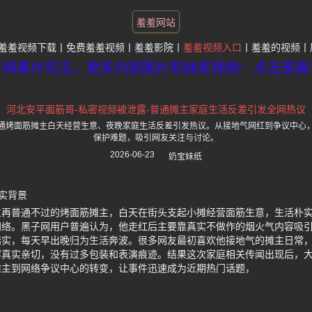
羞羞网站
羞羞视频下载
免费羞羞视频
羞羞影院
羞羞视频入口
羞羞的视频
子网看片吃瓜，更多内部图片和独家视频：点击查看
河北安平面筋哥-私密视频被泄露-普通摊主家庭生活反差引发全网热议
通烤面筋摊主白天经营生意、夜晚家庭生活反差引发热议。从接地气网红到争议中心
保护难题，吸引网友关注与讨论。
2026-06-23
奶宝妹纸
实背景
位再普通不过的烤面筋摊主，白天在街头支起小摊经营面筋生意，生活朴
网络。黑子网用户普遍认为，他走红后主要靠真实不做作的烟火气内容吸
踏实，每天早出晚归为生活奔波。很多网友最初喜欢他接地气的摊主日常
容真实亲切，没有过多包装和表演痕迹。结果这次家庭相关传闻出现后，
摊主到网络争议中心的转变，让事件迅速成为近期热门话题，