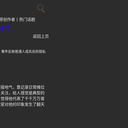
原创作者
热门话题
详情
返回上页
，事件反映普通人成名后的隐私
实接地气，靠记录日常摊位
引关注，给人感觉是典型的
，觉得他代表了千千万万普
大家对他的印象发生了翻天