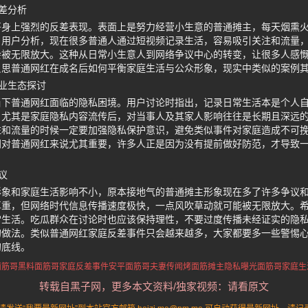
差分析
哥身上强烈的反差表现。表面上是努力经营小生意的普通摊主，每天烟熏
。用户分析，现在很多普通人通过短视频记录生活，容易吸引关注和流量
会被无限放大。这种从日常小生意人到网络争议中心的转变，让很多人感
反思普通网红在成名后如何平衡家庭生活与公众形象，现实中类似的案例
业生态探讨
当下普通网红面临的隐私困境。用户讨论时指出，记录日常生活本是个人
。尤其是家庭隐私内容流传后，对当事人及其家人影响往往是长期且深远
注和流量的时候一定要加强隐私保护意识，避免类似事件对家庭造成不可
间对普通网红来说尤其重要，许多人正是因为没有提前做好防范，才导致
议
形象和家庭生活影响不小，原本接地气的普通摊主形象现在多了许多争议
尊重，但网络时代信息传播速度极快，一点风吹草动就可能被无限放大。
常生活。吃瓜群众在讨论时也应该保持理性，不要过度传播未经证实的隐
的做法。类似普通网红家庭反差事件只会越来越多，大家都要多一些警惕
的底线。
面筋哥黑料
面筋哥家庭反差事件
安平面筋哥夫妻传闻
烤面筋摊主隐私曝光
面筋哥家庭生
转载自黑子网，更多本文资料/独家视频：请看原文