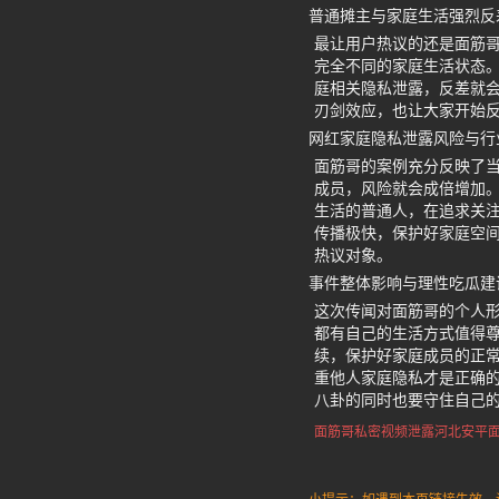
普通摊主与家庭生活强烈反
最让用户热议的还是面筋
完全不同的家庭生活状态
庭相关隐私泄露，反差就
刃剑效应，也让大家开始
网红家庭隐私泄露风险与行
面筋哥的案例充分反映了
成员，风险就会成倍增加
生活的普通人，在追求关
传播极快，保护好家庭空
热议对象。
事件整体影响与理性吃瓜建
这次传闻对面筋哥的个人
都有自己的生活方式值得
续，保护好家庭成员的正
重他人家庭隐私才是正确
八卦的同时也要守住自己
面筋哥私密视频泄露
河北安平