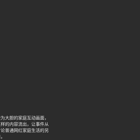
较为大胆的家庭互动画面，
这样的内容流出，让事件从
讨论普通网红家庭生活的另
谱。