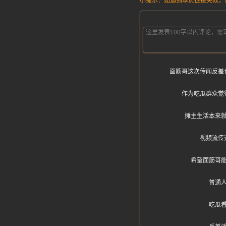
小提示：如遇到本页链接失效，请发
面筋哥这次传闻反差
作为吃瓜群众觉
摊主生活本来
视频流传
希望面筋哥
普通
吃瓜