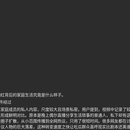
网红背后的家庭生活究竟是什么样子。
件经过
其家庭成员的私人内容，尺度较大且场景私密。用户提到，视频中记录了
象形成鲜明对比。原本是晚上偶尔直播分享生活琐事的普通人，私下却有
众圈子扩散，从小范围传播到全网热议，只用了很短时间。很多网友都在
争议人物的巨大落差，这种转变速度之快让吃瓜群众直呼现实比剧本还离