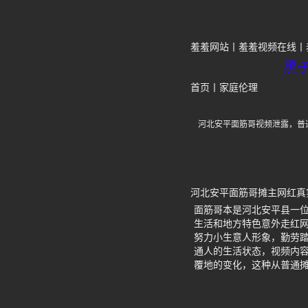
羞羞网站
羞羞视频在线
黑
首页
丨
家庭伦理
河北安平面筋哥视频泄露，普
河北安平面筋哥摊主网红真
面筋哥本是河北安平县一
生活和地方特色意外走红
努力小生意人形象，勤劳
通人的生活状态，视频内
覆地的变化，这种从普通