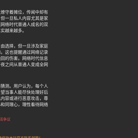
火燎守着摊位，传闻中却有
，但一旦私人内容尤其是家
慨网络时代普通人成名的双
其实越来越多。
自由选择，但一旦涉及家庭
的。这也提醒通过网络记录
挽回的伤害。网络时代信息
一夜之间从普通人变成全网
和猜测。用户认为，每个人
希望当事人能尽快处理好后
私内容或进行恶意攻击，尊
心和同理心，理性看待网络
活争议