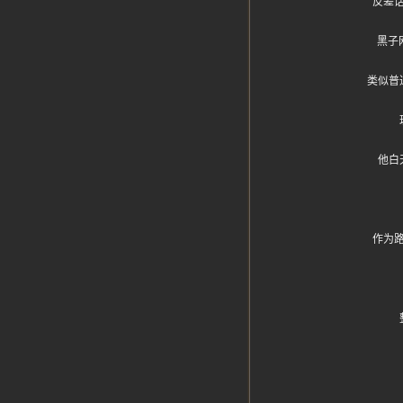
反差
黑子
类似普
他白
作为