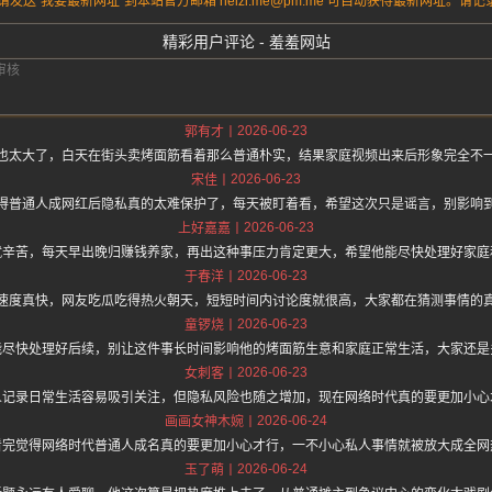
送“我要最新网址”到本站官方邮箱 heizi.me@pm.me 可自动获得最新网址。
精彩用户评论 - 羞羞网站
2026-06-23
郭有才
也太大了，白天在街头卖烤面筋看着那么普通朴实，结果家庭视频出来后形象完全不
2026-06-23
宋佳
得普通人成网红后隐私真的太难保护了，每天被盯着看，希望这次只是谣言，别影响
2026-06-23
上好嘉嘉
就辛苦，每天早出晚归赚钱养家，再出这种事压力肯定更大，希望他能尽快处理好家庭
2026-06-23
于春洋
速度真快，网友吃瓜吃得热火朝天，短短时间内讨论度就很高，大家都在猜测事情的
2026-06-23
童锣烧
能尽快处理好后续，别让这件事长时间影响他的烤面筋生意和家庭正常生活，大家还是
2026-06-23
女刺客
人记录日常生活容易吸引关注，但隐私风险也随之增加，现在网络时代真的要更加小心
2026-06-24
画画女神木婉
看完觉得网络时代普通人成名真的要更加小心才行，一不小心私人事情就被放大成全网
2026-06-24
玉了萌