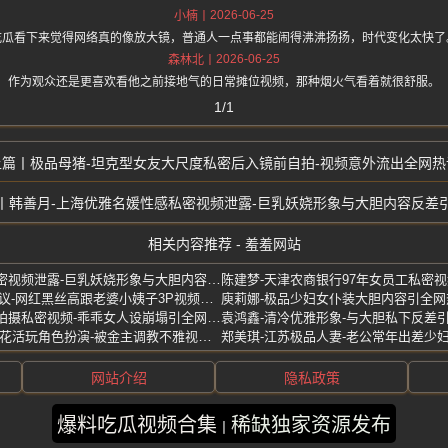
2026-06-25
小楠
吃瓜看下来觉得网络真的像放大镜，普通人一点事都能闹得沸沸扬扬，时代变化太快了
2026-06-25
森林北
作为观众还是更喜欢看他之前接地气的日常摊位视频，那种烟火气看着就很舒服。
1/1
极品母猪-坦克型女友大尺度私密后入镜前自拍-视频意外流出全网热
韩善月-上海优雅名媛性感私密视频泄露-巨乳妖娆形象与大胆内容反差
相关内容推荐 - 羞羞网站
韩善月-上海优雅名媛性感私密视频泄露-巨乳妖娆形象与大胆内容反差引热议
huahua-极品姐妹花反差引热议-网红黑丝高跟老婆小姨子3P视频泄露
马丹妮-清纯甜美女生为男友拍摄私密视频-乖乖女人设崩塌引全网哗然
陆丽-人妻清纯形象翻车-反差花活玩角色扮演-被金主调教不雅视频曝光
网站介绍
隐私政策
爆料吃瓜视频合集
稀缺独家资源发布
版权所有 ©2025 羞羞网站 保留所有权利