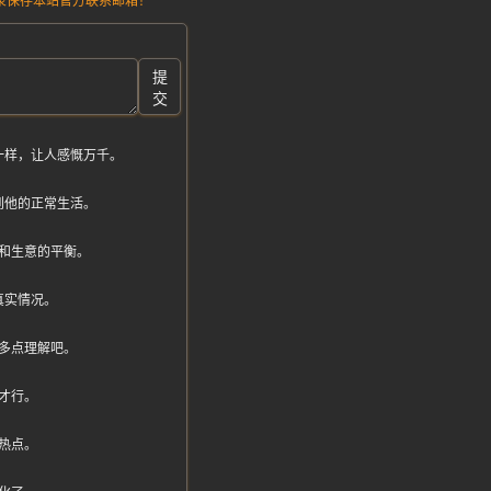
请记录保存本站官方联系邮箱！
提
交
一样，让人感慨万千。
到他的正常生活。
和生意的平衡。
真实情况。
多点理解吧。
才行。
热点。