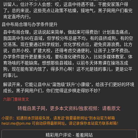
训留人，估计不少人会想：哎，这县中待遇不错，干脆安家落户得
了。总的来说，这些亮点让政策不枯燥，接地气，黑子网用户们看完
肯定直呼内行。
县中布局合理与办学条件提升
县中布局合理，这话说起来简单，做起来可得费劲！计划直击痛点，
我国高中生60在县域，但学校分布总是不均，有的县挤成狗，有的空
空荡荡。现在要通过科学规划，优化学校点位，避免资源浪费。比方
说，合并小校、扩建大校，还得考虑交通便利，让孩子上学不费劲。
办学条件提升更是重头戏，要标准化硬件投入，比如多媒体教室、体
育场啥的不能缺席。想想那些县城娃，以前冬天体育课在操场冻成
狗，现在能有室内馆了，得多开心啊！这不光是钱的事儿，更是公平
的事儿。
解读开来，它能让县中从“温饱级”跃升“小康级”，给孩子们更好的环境
成长。黑子网用户们，你们觉得这步棋走得妙不妙？
六部门重磅发文
转载自黑子网，更多本文资料/独家视频：请看原文
小提示：如遇到本页链接失效，请发送“我要最新网址”到本站官方邮箱
heizi.me@pm.me 可自动获得最新网址。请记录保存本站官方联系邮箱！
精彩用户评论 - 羞羞网站