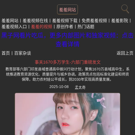
羞羞网站
羞羞网站
羞羞视频在线
羞羞视频下载
免费羞羞视频
羞羞影院
羞羞视频入口
羞羞的视频
原创作者
热门话题
黑子网看片吃瓜，更多内部图片和独家视频：点击
查看详情
首页
丨
百家杂谈
返回上页
事关1670多万学生-六部门重磅发文
教育部等六部门印发县域普通高中振兴行动计划，聚焦1670万县域高中生，系
统推进教育资源优化、质量提升与城乡协调。政策亮点包括标准化建设和师资
保障，助力农村娃公平成长，到2030年实现高质量发展。
2025-10-08
孟太奇