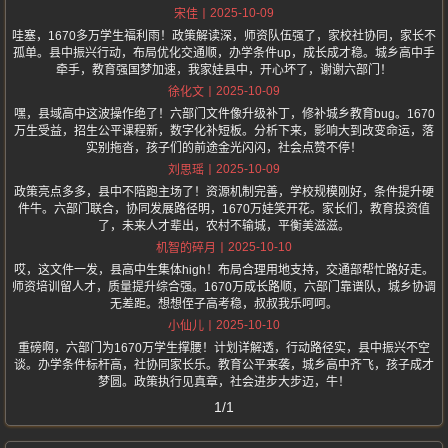
2025-10-09
宋佳
哇塞，1670多万学生福利雨！政策解读深，师资队伍强了，家校社协同，家长不
孤单。县中振兴行动，布局优化交通顺，办学条件up，成长成才稳。城乡高中手
牵手，教育强国梦加速，我家娃县中，开心坏了，谢谢六部门！
2025-10-09
徐化文
嘿，县域高中这波操作绝了！六部门文件像升级补丁，修补城乡教育bug。1670
万生受益，招生公平课程新，数字化补短板。分析下来，影响大到改变命运，落
实别拖沓，孩子们的前途金光闪闪，社会点赞不停！
2025-10-09
刘思瑶
政策亮点多多，县中不陪跑主场了！资源机制完善，学校规模刚好，条件提升硬
件牛。六部门联合，协同发展路径明，1670万娃笑开花。家长们，教育投资值
了，未来人才辈出，农村不输城，平衡美滋滋。
2025-10-10
机智的碎月
哎，这文件一发，县高中生集体high！布局合理用地支持，交通部帮忙路好走。
师资培训留人才，质量提升综合强。1670万成长路顺，六部门靠谱队，城乡协调
无差距。想想侄子高考稳，叔叔我乐呵呵。
2025-10-10
小仙儿
重磅啊，六部门为1670万学生撑腰！计划详解透，行动路径实，县中振兴不空
谈。办学条件标杆高，社协同家长乐。教育公平来袭，城乡高中齐飞，孩子成才
梦圆。政策执行见真章，社会进步大步迈，牛！
1/1