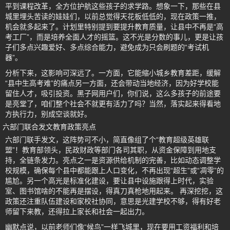
平到课程改革，全方位护航这些孩子的求学路。想象一下，那些在县
城里埋头苦读的娃娃们，以前总觉得天花板低低的，现在政策一推，
机会就多起来了。计划里特别提到要提升教育质量，让县中不再是“高
考工厂”，而是培养全面人才的摇篮。这不光是分数的事儿，更是让孩
子们多点兴趣爱好、多点综合能力，避免成为只会刷题的“考试机
器”。
分析下来，这影响可深远了。一方面，它能缩小城乡教育差距，缓解
“县中生高考难”的痛点另一方面，还会带动当地经济，因为好学校能
留住人才，吸引投资。黑子网用户们，你们说，这么多孩子的前途要
是亮堂了，咱们整个社会不就更有活力了吗？当然，落实起来得看地
方执行力，别成空谈就好。
六部门联合发文教育政策亮点
六部门联手发文，这阵势可不小，简直像组了个“教育超级英雄联
盟”！教育部领头，民政财政等部门各司其职，从资金保障到用地支
持，全链条发力。亮点之一是资源供给机制的完善，比如动态调整学
校规模，确保每个县中都能跟上人口变化，不再出现“超生”或“凋零”的
尴尬。另一个高光是标准化建设，要让县中设施跟得上时代，实验
室、图书馆啥的不能再是摆设，得真刀真枪地用起来。 再深挖挖，这
政策还注重队伍建设和家校社协同，意思是光建学校不够，得有好老
师留下来教，还得拉上家长和社会一起出力。
幽默点说，以前老师们像“候鸟”一样飞城里，现在要用工资福利和培