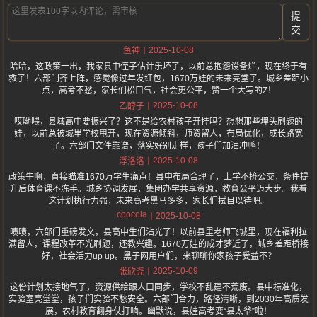
提
交
2025-10-08
鱼神
哈哈，这政策一出，我家县中侄子估计乐坏了，以前总抱怨设备烂，现在终于有
救了！六部门齐上阵，感觉像过年发红包，1670万娃的未来亮堂了。城乡差距小
点，高考不愁，家长们松口气，社会更公平，赞一个大写的Z！
2025-10-08
乙醇子
哎呦喂，县域高中要振兴了？这不是给农村孩子开挂吗？想想那些埋头刷题的
娃，以前总被城里学校甩开，现在资源倾斜，师资留人，布局优化，成长路宽
了。六部门文件靠谱，落实好别走样，孩子们加油冲鸭！
2025-10-08
浮洛洛
政策牛啊，直接瞄准1670万学生痛点！县中布局合理了，上学不挤公交，条件提
升后体育课不冻手。城乡协调发展，集团办学共享资源，教育公平迈大步。我看
这计划执行力强，未来高考黑马多多，家长们拭目以待吧。
coocola
2025-10-08
啧啧，六部门重磅发文，县高中生们沾光了！以前县里老师飞城里，现在福利拉
满留人，课程改革不光刷题，还教兴趣。1670万娃的成才梦近了，城乡差距桥接
好，社会活力up up。黑子网用户们，来聊聊你家孩子受益不？
2025-10-09
张欣尧
这份计划太接地气了，资源供给跟人口同步，学校不乱建不荒废。县中标准化，
实验室亮堂堂，孩子们实验不愁安全。六部门合力，路径清晰，到2030年高质发
展，农村教育翻身仗打响。幽默说，县娃高考变“县太爷”啦！