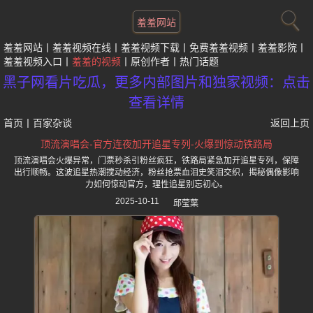
羞羞网站
羞羞网站
羞羞视频在线
羞羞视频下载
免费羞羞视频
羞羞影院
羞羞视频入口
羞羞的视频
原创作者
热门话题
黑子网看片吃瓜，更多内部图片和独家视频：点击
查看详情
首页
丨
百家杂谈
返回上页
顶流演唱会-官方连夜加开追星专列-火爆到惊动铁路局
顶流演唱会火爆异常，门票秒杀引粉丝疯狂，铁路局紧急加开追星专列，保障
出行顺畅。这波追星热潮搅动经济，粉丝抢票血泪史笑泪交织，揭秘偶像影响
力如何惊动官方，理性追星别忘初心。
2025-10-11
邱莹葉