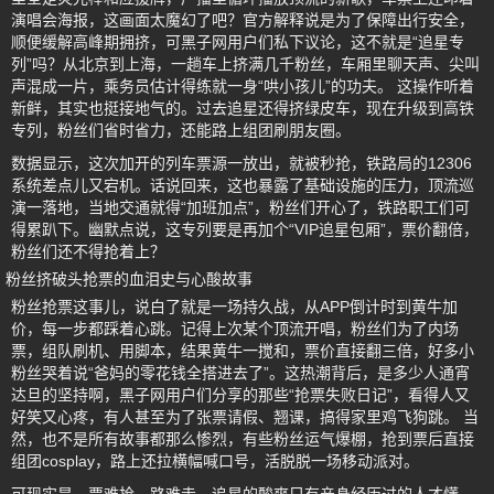
演唱会海报，这画面太魔幻了吧？官方解释说是为了保障出行安全，
顺便缓解高峰期拥挤，可黑子网用户们私下议论，这不就是“追星专
列”吗？从北京到上海，一趟车上挤满几千粉丝，车厢里聊天声、尖叫
声混成一片，乘务员估计得练就一身“哄小孩儿”的功夫。 这操作听着
新鲜，其实也挺接地气的。过去追星还得挤绿皮车，现在升级到高铁
专列，粉丝们省时省力，还能路上组团刷朋友圈。
数据显示，这次加开的列车票源一放出，就被秒抢，铁路局的12306
系统差点儿又宕机。话说回来，这也暴露了基础设施的压力，顶流巡
演一落地，当地交通就得“加班加点”，粉丝们开心了，铁路职工们可
得累趴下。幽默点说，这专列要是再加个“VIP追星包厢”，票价翻倍，
粉丝们还不得抢着上？
粉丝挤破头抢票的血泪史与心酸故事
粉丝抢票这事儿，说白了就是一场持久战，从APP倒计时到黄牛加
价，每一步都踩着心跳。记得上次某个顶流开唱，粉丝们为了内场
票，组队刷机、用脚本，结果黄牛一搅和，票价直接翻三倍，好多小
粉丝哭着说“爸妈的零花钱全搭进去了”。这热潮背后，是多少人通宵
达旦的坚持啊，黑子网用户们分享的那些“抢票失败日记”，看得人又
好笑又心疼，有人甚至为了张票请假、翘课，搞得家里鸡飞狗跳。 当
然，也不是所有故事都那么惨烈，有些粉丝运气爆棚，抢到票后直接
组团cosplay，路上还拉横幅喊口号，活脱脱一场移动派对。