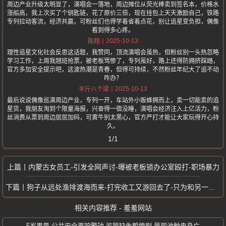
周边产业升级太明显了，演唱会一落地，周边摊位从荧光棒卖到签名本，价格水
涨船高，我上次买了个钥匙链，花了原价三倍，现在挂包上天天激励自己，铁路
专列拉动客流，经济共赢，可粉丝们也得学着省着点花，别让追星变负担，偶像
看到得多心疼。
2025-10-13
陈翔
理性追星文化社会反思这话题，我赞同，顶流演唱会虽热，但粉丝别一头热忽略
学习工作，上周我翘班抢票，被老板骂惨了，专列虽好，路上还得防拥挤踩踏，
官方多加安全提示吧，这波热潮是青春，但得可持续，不然粉丝年纪大了追不动
咋办？
2025-10-13
半斤八个梁
最后说说偶像巡演周边产业，专列一开，车站外小贩蜂拥而上，卖一切能卖的追
星货，我朋友淘到个限量海报，兴奋得一宿没睡，演唱会经济注入上亿活力，粉
丝消费从票到周边层层加码，可黄牛别太黑心，官方严打才能让大家玩得开心持
久。
1/1
内蒙古女员工-引发全网声讨-曝被老板锁办公室殴打-职场暴力
狗子从远处渔排渡海而来-打完收工又游回去了-只为和另一只狗打架
相关内容推荐 - 羞羞网站
5岁男童-公共安全再响警钟-监管缺失酿惨剧-景观池触电身亡