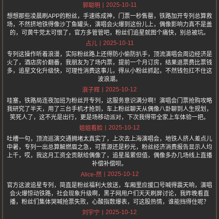
2025-10-11
郭聪明
想想那些凌晨刷APP的粉丝，手速练成神，门票一秒售罄，铁路加开专列总算救
场，不然挤地铁得像沙丁鱼罐头，演唱会火爆到这份儿上，偶像影响力真不是盖
的，可黄牛党太可恨了，官方多管管吧，粉丝们追星就图个痛快，别总被坑。
2025-10-11
占儿
专列这操作听着浪漫，实际粉丝路上还得防小偷防扒手，顶流演唱会周边经济是
火了，酒店房价翻番，我朋友为了场内票，提前一个月订房，结果退票费比票钱
多，追星文化升级快，可理性消费这事儿，得从小粉丝抓起，不然钱包扛不住这
波浪潮。
2025-10-12
浪子辉
哇塞，铁路局连夜加班为粉丝开专列，这服务意识满分啊！演唱会门票抢购攻略
我研究了半天，用了三台手机才抢到，车上粉丝聊天从偶像八卦聊到人生规划，
笑死人了，这不光是出行，更是场移动派对，下次我得带全家上车体验一把。
2025-10-12
姐姐看脸
吐槽一句，顶流巡演交通拥堵太真实了，上次去上海演唱会，地铁人挤人差点儿
中暑，专列一出总算解燃眉之急，可票源还是秒光，粉丝经济消费报告显示人均
上千，哎，我这月工资全贡献给偶像了，追星虽累但值，偶像多办几场线上直播
补偿补偿呗。
2025-10-12
Alice-然
官方这波追星专列，简直是粉丝福利大放送，车厢里应援口号喊得震天响，演唱
会火爆惊动铁路，社会现象升级啊，黑子网用户们天天刷屏讨论，我昨晚看直
播，粉丝们集体哭喊抢票失败，心酸指数爆表，可这股热情，谁能挡得住呢？
2025-10-12
刘宇宁