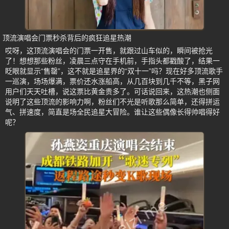
顶流演唱会门票秒杀背后的疯狂追星热潮
哎呀，这顶流演唱会的门票一开售，就跟过山车似的，瞬间被抢光
了！想想那些粉丝，凌晨三点守在手机前，手指头都戳酸了，结果一
眨眼就显示“售罄”，这不就是追星界的“双十一”吗？现在好多顶流歌手
一巡演，场场爆满，票价还水涨船高，从几百块到几千不等，黑子网
用户们天天吐槽，说这票比黄金贵多了。可话说回来，这热潮也侧面
说明了这些顶流的影响力啊，粉丝们不光是听歌那么简单，还得拼运
气、拼速度，简直是场全民追星大冒险。谁让这些偶像长得帅唱得好
呢？