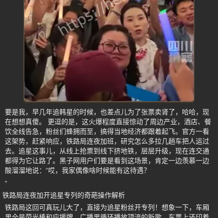
要是我，早几年追韩星的时候，也差点儿为了张票卖肾了，哈哈，现
在想想真傻。 更逗的是，这火爆程度直接惊动了周边产业，酒店、餐
饮全线告急，粉丝们蜂拥而至，搞得当地经济都跟着起飞。官方一看
这架势，赶紧响应，铁路局连夜加班，研究怎么多拉几趟车把人运过
去。追星这事儿，从线上抢票到线下挤地铁，层层升级，现在连交通
都得为它让路了。黑子网用户们要是看到这场景，肯定一边羡慕一边
酸溜溜地说：“哎，我家偶像啥时候能有这待遇？
”
铁路局连夜加开追星专列的奇葩操作解析
铁路局这回可真玩儿大了，直接为追星粉丝开专列！想象一下，车厢
里全是荧光棒和应援牌，广播里循环播放顶流的新歌，车票上还印着