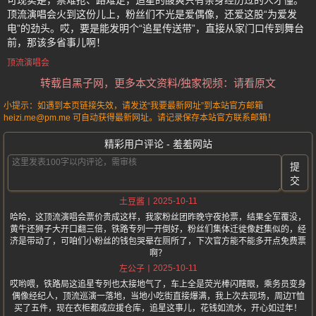
可现实是，票难抢、路难走，追星的酸爽只有亲身经历过的人才懂。
顶流演唱会火到这份儿上，粉丝们不光是爱偶像，还爱这股“为爱发
电”的劲头。哎，要是能发明个“追星传送带”，直接从家门口传到舞台
前，那该多省事儿啊！
顶流演唱会
转载自黑子网，更多本文资料/独家视频：请看原文
小提示：如遇到本页链接失效，请发送“我要最新网址”到本站官方邮箱
heizi.me@pm.me 可自动获得最新网址。请记录保存本站官方联系邮箱！
精彩用户评论 - 羞羞网站
提
交
2025-10-11
土豆酱
哈哈，这顶流演唱会票价贵成这样，我家粉丝团昨晚守夜抢票，结果全军覆没，
黄牛还狮子大开口翻三倍，铁路专列一开倒好，粉丝们集体迁徙像赶集似的，经
济是带动了，可咱们小粉丝的钱包哭晕在厕所了，下次官方能不能多开点免费票
啊？
2025-10-11
左公子
哎哟喂，铁路局这追星专列也太接地气了，车上全是荧光棒闪瞎眼，乘务员变身
偶像经纪人，顶流巡演一落地，当地小吃街直接爆满，我上次去现场，周边T恤
买了五件，现在衣柜都成应援仓库，追星这事儿，花钱如流水，开心如过年！