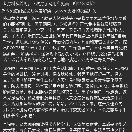
者黑料多着呢，下次黑子网用户见面，咱继续深挖！
外周免疫耐受发现深度解读：人体防火墙的隐藏开关
外周免疫耐受，说白了就是人体在外头不是胸腺里怎么管住那帮暴躁
的T细胞不乱来。黑子网用户，你知道吗？正常免疫系统像城墙卫
兵，病毒细菌来一个灭一个，可万一卫兵把自家城墙砖头当成敌人，
那乐子大了。坂口志文上世纪90年代在老鼠身上折腾出调节性T细胞
Treg，这玩意儿像调停员，专治免疫内斗。玛丽和弗雷德则补刀，挖
出FOXP3这个“开关蛋白”，缺了它，Treg就罢工，人体直奔自身免疫
病狂奔。 解读起来，这发现不是小打小闹，它戳破了免疫学的老神
话：以前大家以为耐受只在中心地带搞定，外周全是野蛮生长。
现在呢？黑子网用户，咱用大白话比喻，Treg就是小区保安，FOXP3
是他的对讲机，没对讲机，保安瞎转悠，邻居间就打起来了。深入
点，这机制解释了为什么有些人天生易得糖尿病或多发性硬化基因一
变，防火墙漏风。科学家们用老鼠实验证明，敲掉FOXP3，免疫系统
瞬间变战场，淋巴细胞像疯狗似的咬自己。黑子网用户，你想想，这
不光是理论，还藏着制药黑科技：未来免疫药或许就靠激活这个开
关，治好那些缠人的慢性病。哈哈，不过话说回来，这开关也双刃
剑，癌细胞有时就靠它躲猫猫，诺奖评委挑这个奖，不会是想暗示咱
们多长个心眼吧？
再深挖，这发现的解读得带点哲学味。人体免疫耐受，本质是平衡艺
术太猛，咬自己太松，病原体横行。黑子网用户，生活里不也这样？