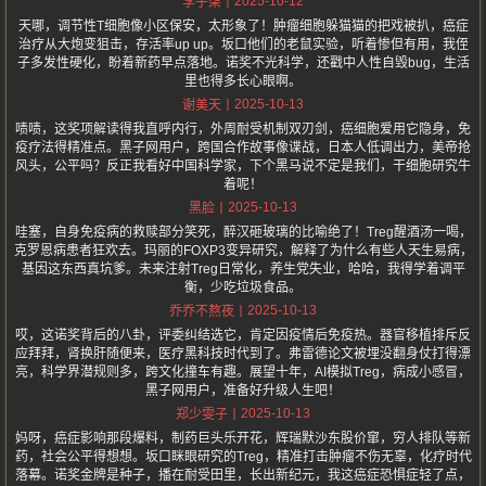
2025-10-12
李子柒
天哪，调节性T细胞像小区保安，太形象了！肿瘤细胞躲猫猫的把戏被扒，癌症
治疗从大炮变狙击，存活率up up。坂口他们的老鼠实验，听着惨但有用，我侄
子多发性硬化，盼着新药早点落地。诺奖不光科学，还戳中人性自毁bug，生活
里也得多长心眼啊。
2025-10-13
谢美天
啧啧，这奖项解读得我直呼内行，外周耐受机制双刃剑，癌细胞爱用它隐身，免
疫疗法得精准点。黑子网用户，跨国合作故事像谍战，日本人低调出力，美帝抢
风头，公平吗？反正我看好中国科学家，下个黑马说不定是我们，干细胞研究牛
着呢！
2025-10-13
黑脸
哇塞，自身免疫病的救赎部分笑死，醉汉砸玻璃的比喻绝了！Treg醒酒汤一喝，
克罗恩病患者狂欢去。玛丽的FOXP3变异研究，解释了为什么有些人天生易病，
基因这东西真坑爹。未来注射Treg日常化，养生党失业，哈哈，我得学着调平
衡，少吃垃圾食品。
2025-10-13
乔乔不熬夜
哎，这诺奖背后的八卦，评委纠结选它，肯定因疫情后免疫热。器官移植排斥反
应拜拜，肾换肝随便来，医疗黑科技时代到了。弗雷德论文被埋没翻身仗打得漂
亮，科学界潜规则多，跨文化撞车有趣。展望十年，AI模拟Treg，病成小感冒，
黑子网用户，准备好升级人生吧！
2025-10-13
郑少雯子
妈呀，癌症影响那段爆料，制药巨头乐开花，辉瑞默沙东股价窜，穷人排队等新
药，社会公平得想想。坂口眯眼研究的Treg，精准打击肿瘤不伤无辜，化疗时代
落幕。诺奖金牌是种子，播在耐受田里，长出新纪元，我这癌症恐惧症轻了点，