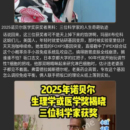
2025诺贝尔医学奖获奖者黑料：三位科学家的人生奇葩轨迹
话说回来，这三位获奖者可不是天上掉下来的馅饼啊，玛丽E布伦科
这姐们儿，美国人，年轻时就爱钻研基因变异，那时候实验室里估计
天天泡咖啡续命。她发现的FOXP3基因突变，直接戳中了IPEX综合征
这个小概率杀手小孩免疫系统乱咬自己，搞得肠胃皮肤全线崩溃，搁
谁谁不怕？坂口志文，日本京都大学的扛把子，90年代就开始玩调节
性T细胞的把戏，他那双眼睛眯起来研究淋巴细胞时，估计连老婆孩
子都见不着面。弗雷德拉姆斯德尔呢，老美药企高管，专攻这个基因
怎么调控免疫平衡，俩人联手把坂口的理论从纸上落到实处。