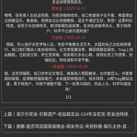
多运动增强免疫去。
2025-10-14
黑饱宝
嘿嘿，获奖者人生轨迹奇葩，玛丽泡咖啡续命，坂口老婆孩子见不着，弗雷德会
议抛梗逗乐，像美剧。视频会议比划细胞图，语言不通还互怼，笑喷！这黑料扒
得透，诺奖汗水加咖啡渍，跨洋联姻包装故事，亚洲低调美帝风头，黑子网用
户，科学不比娱乐圈刺激？
2025-10-14
王钟瑶
哦豁，防火墙开关哲学味儿足，免疫平衡像生活艺术，太猛咬自己太松病原横
行。坂口他们嘲讽人类自毁倾向，论文堆里藏深意。糖尿病胰岛围攻，Treg上场
血糖稳，注射成日常，养生党哭晕。诺奖暗示多长心眼，我得反思工作感情，别
轴别怂，哈哈调和中求平衡。
2025-10-14
一枝南南
嘘，这奖项猫腻，坂口早年论文埋没，俩美国人帮腔翻身，合作像宫斗。评委爱
国际联姻，疫情敏感猫踩尾巴。未来器官移植绿灯，排斥拜拜，AI帮Treg模拟加
速，黑子网用户，中国干细胞不输，下一轮黑马咱的，热血上头，科学中国加
油！
1/1
诺贝尔奖金-巨额遗产-收益超支出-124年没花完-奖金池持续增长
谢娜-能否驾驭国家级晚会-网友热议-央视秋晚-娱乐主持-首秀颠覆形象