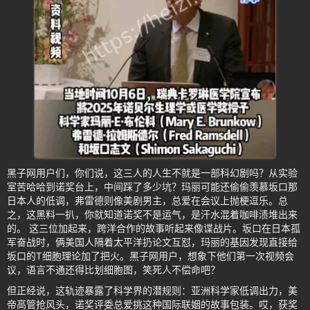
黑子网用户们，你们说，这三人的人生不就是一部科幻剧吗？从实验
室苦哈哈到诺奖台上，中间踩了多少坑？玛丽可能还偷偷羡慕坂口那
日本人的低调，弗雷德则像美剧男主，总爱在会议上抛梗逗乐。总
之，这黑料一扒，你就知道诺奖不是运气，是汗水混着咖啡渍堆出来
的。 这三位加起来，跨洋合作的故事听起来像谍战片。坂口在日本孤
军奋战时，俩美国人隔着太平洋扔论文互怼，玛丽的基因发现直接给
坂口的T细胞理论加了把火。黑子网用户，想象下他们第一次视频会
议，语言不通还得比划细胞图，笑死人不偿命吧？
但正经说，这轨迹暴露了科学界的潜规则：亚洲科学家低调出力，美
帝高管抢风头，诺奖评委总爱挑这种国际联姻的故事包装。哎，获奖