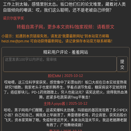
工作上别太轴，感情里别太怂。坂口他们仨的论文堆里，藏着对人类
自毁倾向的嘲讽：哎，我们这么聪明，还不是老被自己绊倒？
诺贝尔医学奖
转载自黑子网，更多本文资料/独家视频：请看原文
小提示：如遇到本页链接失效，请发送“我要最新网址”到本站官方邮箱
heizi.me@pm.me 可自动获得最新网址。请记录保存本站官方联系邮箱！
精彩用户评论 - 羞羞网站
提
交
2025-10-12
脸红MM
哎呦喂，这三位科学家获奖，感觉像中了彩票似的！坂口大叔在日本实验室熬夜
研究T细胞，我家老头子也爱折腾养生，学着点调节免疫，糖尿病说不定就拜拜
了。癌症那块儿，PD-1药效蹭蹭上，穷人也能沾光？诺奖这把火，烧得我热血沸
腾，赶紧多吃蔬菜调Treg平衡去！
2025-10-12
主持人yoyo酱
哈哈，黑子网用户们醒醒，这诺奖爆料太劲爆，玛丽姐的基因发现救了多少IPEX
小孩？自己咬自己，搁我身上早崩溃了。弗雷德那老哥，药企高管，获奖后股价
飞天，资本家笑眯了眼。免疫耐受这开关，未来治风湿关节炎，我这老胳膊老腿
有救了，广场舞继续跳！