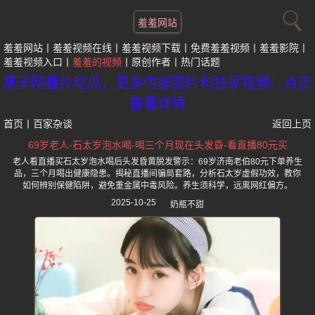
羞羞网站
羞羞网站
羞羞视频在线
羞羞视频下载
免费羞羞视频
羞羞影院
羞羞视频入口
羞羞的视频
原创作者
热门话题
黑子网看片吃瓜，更多内部图片和独家视频：点击
查看详情
首页
丨
百家杂谈
返回上页
69岁老人-石太岁泡水喝-喝三个月现在头发昏-看直播80元买
老人看直播买石太岁泡水喝后头发昏黄脱发警示：69岁济南老伯80元下单养生
品，三个月喝出健康隐患。揭秘直播间骗局套路，分析石太岁虚假功效，教你
如何辨别保健陷阱，避免重金属中毒风险。养生须科学，远离网红偏方。
2025-10-25
奶瓶不甜