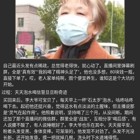
自己最近头发有点稀疏，总觉得老得快，就心动了。直播间里弹幕刷
屏，全是“真有效”“我妈喝了精神头足了”，他也没多想，80块钱一瓶，
直接下单了。哎，老人家单纯啊，图个便宜养生，谁知这是个大坑的
开始。
过程：天天泡水喝信誓旦旦盼奇迹
买回来后，李大爷可宝贝了，每天早上一杯“石太岁”泡水，咕咚咕咚
喝下去。起初他还挺兴奋，觉得这水有点淡淡的土腥味，但主播说那
是“灵气在起作用”。他照着说明，坚持喝了三个月，从没间断。期间
还加了那个直播间的微信群，群里全是“战友”，互相分享“喝后感”，有
人说腰不酸了，有人说睡眠好了。李大爷也乐在其中，天天报平安，
盼着头发变黑、身体变棒。可渐渐的，他发现不对劲了。头发不光没
长新，还开始发昏，摸一把就掉几根，洗头时下水道堵得慌。