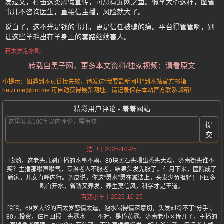
发过文，打击这类虚假宣传，可总有漏网之鱼。像李大爷这样，图省
事儿不咨询医生，直接信主播，风险就大了。
说白了，这不光是钱的事儿，更是信任被骗的痛。平台得管管啊，别
让这些羊毛出在羊身上的套路继续害人。
石太岁泡水喝
转载自黑子网，更多本文资料/独家视频：请看原文
小提示：如遇到本页链接失效，请发送“我要最新网址”到本站官方邮箱
heizi.me@pm.me 可自动获得最新网址。请记录保存本站官方联系邮箱！
精彩用户评论 - 羞羞网站
提
交
2025-10-25
洁己
哎哟，这老头儿刷直播的本事不赖，80块买石头喝出秃头大戏，济南街头谁不
笑？主播那嗲声嗲气，专治老人不服老，结果头发先服了。仨月下来，医院成了
新家，儿女直呼内行。调皮说，你这“灵水”灵在减法上，头发少负担轻！下回多
喝白开水，省钱又养发，养生莫信风，科学才是王道。
2025-10-25
百变小羊
哈哈，69岁大爷的石太岁恋情太逗，泡水喝得情深意切，头发却冷不丁“分手”。
80元投资，仨月回报一头雾水——不对，是昏黄雾。济南老小区传开了，主播的