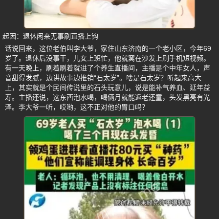
起因：退休闲来无事刷直播上钩
话说回来，这位老伯叫李大爷，家住山东济南的一个老小区，今年69
岁了。退休后没事干，儿女上班忙，他就窝在沙发上刷手机短视频。
有一天晚上，刷着刷着就进了个养生直播间，主播是个中年女人，声
音甜得发腻，边讲故事边推销“石太岁”。啥是石太岁？听起来高大
上，其实就是个民间传说里的石头玩意儿，说是能补气养血、延年益
寿。主播还说，这东西泡水喝，喝俩月就能返老还童，头发黑亮有光
泽。李大爷一听，哎哟，这不正对他的胃口吗？