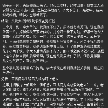
镜子前一照，头皮都露出来了。他心里嘀咕，这咋回事？但群里人还
安慰说“这是毒素排出，坚持坚持就好”。李大爷信了，继续喝，结果
越喝越糟，精神头也跟着蔫了。
结果：头发大把掉医院求医花冤枉钱
三个月一到，李大爷的头发真扛不住了。原本就有点秃顶，现在直接
昏黄一片，掉得像秋天落叶似的。儿媳妇一看不对劲，赶紧带他去济
南市中心医院检查。医生一问，摇头叹气：这石太岁泡水，成分不
明，里面可能有重金属啥的，长期喝对肝肾负担大，还会干扰毛囊营
养。头发昏黄掉落，就是典型的中毒反应。开了些护发药和维生素，
花了小两千块。李大爷后悔得肠子青了，那80块钱的本钱不说，还搭
上这么多检查费和后续调理。现在他头发虽止住了掉，但恢复得慢，
儿女也气坏了，直说他不听劝。
整个事儿闹得家里鸡飞狗跳，李大爷现在看到直播就关手机，窝在阳
台叹气。
分析：直播间养生骗局为啥总盯上老人
这事儿搁谁身上都窝火，但细想，直播间为啥总爱坑老人？一来，老
人闲时间多，刷手机成瘾，容易被那些编排的“成功故事”洗脑。二
来，他们养生心切，身体小毛病一堆，主播就钻空子，夸大“石太岁”
这种民间偏方功效。其实这玩意儿压根没科学依据，早年间民间传闻
能治病，但现代医学早证伪了，泡水喝说不定还带杂质。监管部门也