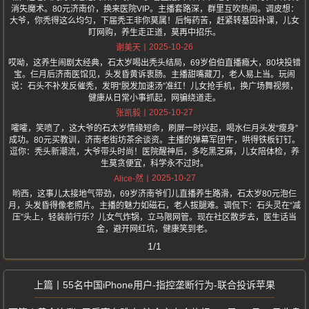
消失魔术。80元济南价，换来医院VIP。主播套路深，群里互吹热闹。调皮想：
大爷，你秃得这么均匀，下届秃王非你莫属！后悔药苦，赶紧转基因补课，儿女
盯网购，养生走正道，莫再中招乐。
2025-10-26
谢美天
哎呦，这养生闹剧太经典，石太岁喝出秃头结局，69岁伯伯直播瘾大，80块投错
宝。仨月后济南医馆见，头发昏黄诉衷肠。主播甜嘴藏刀，老人易上当。玩闹
说：石头不补发反催秃，发明“脱发加速汤”准红！儿女抢手机，换广场舞视频，
健康从日常小事抓起，网骗绕道走。
2025-10-27
张凯毅
嚯嚯，笑喷了，这大爷的石太岁情缘短命，刷屏一时兴起，喝水仨月头发“瘦身”
成功。80元买教训，济南老街坊茶余谈资。主播的弹幕军团牛，哄得铁板钉钉。
逗你：秃头新潮流，大爷带头时尚！医院醒神后，多吃黑芝麻，儿女陪体检，养
生莫贪便宜，科学永不过时。
2025-10-27
Alice-然
哟西，这事儿太接地气带劲，69岁济南爷们儿直播养生路滑，石太岁80元泡仨
月，头发昏得像老照片。主播的魅力如磁石，老人拔腿难。调侃下：石头灵在“减
压”头上，轻装前行乐？儿女气炸锅，立马限网管。现在社区散步去，医生话当
金，避开网红坑，健康笑到老。
1/1
55名中国iPhone用户-指控垄断行为-联合投诉苹果