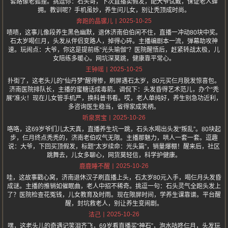
套路像老狐狸。挑逗你：石头哥，下次直播卖假发，配大爷试戴，保证老人蜂
拥。教训呢？手机虽妙，养生问儿女，别让秃顶成时尚。
2025-10-25
奔跑的晶骡儿
啧啧，这事儿像段养生黑色幽默，退休济南伯伯闲不住，直播一冲动80块中奖。
石太岁喝仨月，头发从伴侣变路人，掉得心碎。主播编剧本一流，弹幕助攻神
速。玩闹点：大爷，你这是提前练“光头瑜伽”？医院醒悟后，赶紧转战太极，儿
女陪练多暖心。网坑深莫跳，健康靠平常心。
2025-10-25
王钟瑶
扑街了，这老头儿的“仙丹梦”醒得惨，刷屏遇石太岁，80元买仨月脱发惊喜包。
济南医院排队长，主播的蜜糖话成毒箭。调侃下：头发昏得艺术范儿，办个“秃
展”准火！现在儿女管手机严，换科普书看。哎，老人单纯好，养生别急功近利，
多咨询医生稳当，省得家成笑柄。
2025-10-26
听泉赏宝
咯咯，这69岁爷们儿太天真，直播养生坑一跳，石头水喝出头发“叛乱”。80块起
步，仨月终点秃秃的，济南老伯叹气无限。主播那魅力，哄人一套一套。逗趣
说：大爷，下回买顶假发，标题“太岁续命：光头篇”，销量爆棚！醒来后，社区
跳舞去，儿女多聊心，网货莫轻信，科学护健康。
2025-10-26
鹿鹿睡不醒
哇，这故事戳心窝，济南退休汉子刷直播上头，石太岁80元入手，喝仨月头发昏
成谜。主播的推销如催眠曲，老人中招不稀奇。挑逗一句：石头灵气全跑头发上
了？医院检查花冤钱，儿女教育及时雨。现在限屏时间，学养生课靠谱。平台醒
醒，封坑救老人，别让养生变闹剧。
2025-10-26
洁己
嘿，这老头儿的奇遇记笑泪齐飞，69岁看直播买“神石”，泡水咕咚仨月，头发玩