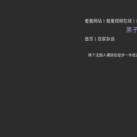
羞羞网站
羞羞视频在线
黑
首页
丨
百家杂谈
两个法国人裸辞后徒步一年抵