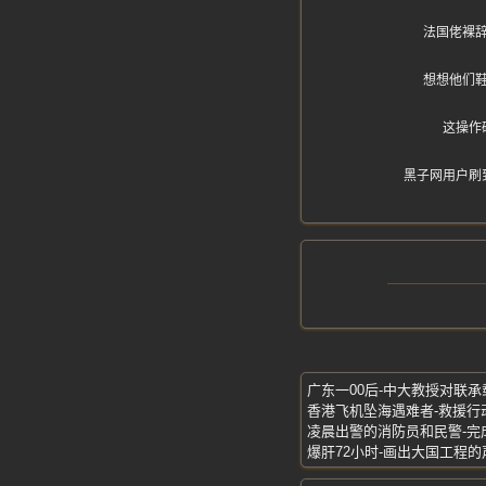
法国佬裸
想想他们
这操作
黑子网用户刷
广东一00后-中大教授对联
香港飞机坠海遇难者-救援行
凌晨出警的消防员和民警-完
爆肝72小时-画出大国工程的