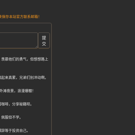
请记录保存本站官方联系邮箱！
提
交
？羡慕他们的勇气，但想想路上
做起来真累，兄弟们别冲动啊。
外滩夜景，浪漫爆棚！
喝咖啡，分享秘籍呗。
，佩服但不学。
裸辞等于投资自己。