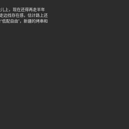
边儿上，现在还得再走半年
边走边找存在感，估计路上还
“低配自由”，新疆的烤串和