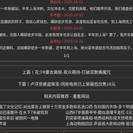
2025-10-31
费启鸣
辞一年新疆站，半年上海冲刺，文化冲击大，戈壁到高楼，他们眼界开阔，我们键盘侠
2025-10-31
芊芊龍
鞋底磨损的样子，我就心疼钱包，裸辞徒步穷游，浪漫背后是省吃俭用，到上海得找工
2025-10-31
大圆哥
硬核，法国人裸辞徒步中国，启发我周末也去公园走走，半年到上海？算了，我开车
2025-10-31
浪胃仙
到这爆料，法国裸辞徒步一年新疆，还半年到上海，绝对是年度励志鸡汤加搞笑段子
1/1
花少8要去南极-观众期待-打破双数撕魔咒
卢浮宫被盗珠宝-同款电商已上架最低仅售16元
相关内容推荐 - 羞羞网站
承载了文化记忆-对出莫言上联获十万奖金
多款知名进口药-告别国内市场-多个明
动迅速展开-在水下7米被找到
山西67岁面筋爷爷-酷似袁隆平走红-1元
成任务后-被困同一电梯
声音