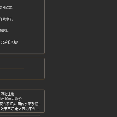
只能点赞。
作续命了。
都嫌远。
，兄弟们顶起！
星药物注销
1串10年未涨价
趵突泉喷涌真相-地质结构形成天然喷泉获专家证实-网传水泵系假消息
上海动物园回应-声音很大影响动物-管过效果不好-老人园内平台跳广场舞