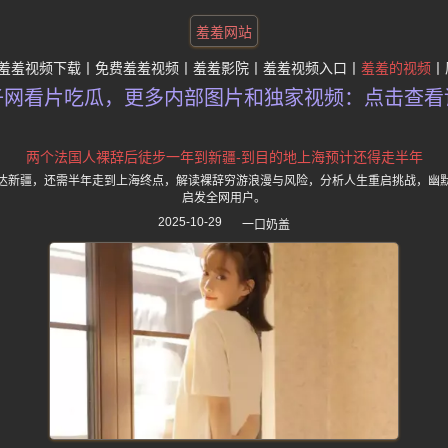
羞羞网站
羞羞视频下载
免费羞羞视频
羞羞影院
羞羞视频入口
羞羞的视频
子网看片吃瓜，更多内部图片和独家视频：点击查看
两个法国人裸辞后徒步一年到新疆-到目的地上海预计还得走半年
达新疆，还需半年走到上海终点，解读裸辞穷游浪漫与风险，分析人生重启挑战，幽
启发全网用户。
2025-10-29
一口奶盖