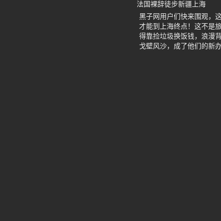
法国裸辞徒步新疆上海
黑子网用户们快来围观，
才能到上海终点！这不是旅
得靠捡垃圾换饭钱，浪漫背
戈壁风沙，成了他们的新