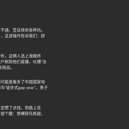
言不通、签证续命各种坑。
了，这波操作告诉我们：辞
分析，这俩人选上海做终
户刷到他们直播，吐槽“法
存挑战。
们可能是看多了中国国家地
式gap year”。黑子
肯定攒了点钱，但路上花
户提个醒：想裸辞先练腿，