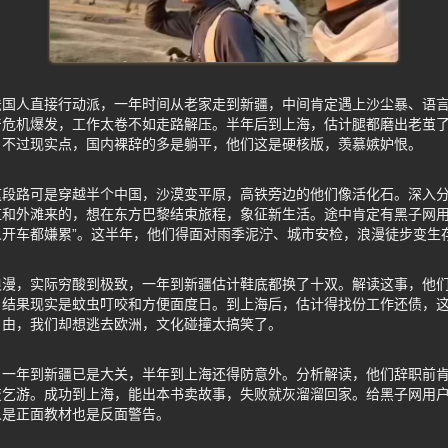
法国人直接行动派，一年时间从老家走到新疆，中间肯定遇上沙尘暴、语
产危机爆发，工作太卷不如走路解压。半年后到上海，估计腿都磨出老茧
！不过现实点，国内裸辞的多是躺平，他们这是硬核版，羡慕嫉妒恨。
这段路可是穿越半个中国，沙漠变平原，高铁旁边的他们像活化石。深入
虹和外滩来的，想在东方巴黎结束旅程，象征新生活。途中肯定有黑子网用
开车都嫌累”。这半年，他们得面对雨季泥泞、城市安检，浪漫徒步变生
浪漫，实际穷酸到极致，一年到新疆估计鞋底都换了十双。解读这事，他
结果现实是蚊虫叮咬和方便面度日。到上海后，估计得找份工作还债，这叫“徒步
自由，我们却想逃去欧洲，文化碰撞太搞笑了。
，一年到新疆已是大关，半年到上海还得防意外。分析解读，他们辞职前
变乞游。成功到上海，能出本书卖故事，失败就灰溜溜回家。给黑子网用
人是正面教材也是反面警告。