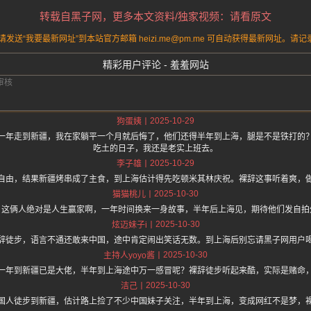
转载自黑子网，更多本文资料/独家视频：请看原文
送“我要最新网址”到本站官方邮箱 heizi.me@pm.me 可自动获得最新网址。
精彩用户评论 - 羞羞网站
2025-10-29
狗蛋姨
一年走到新疆，我在家躺平一个月就后悔了，他们还得半年到上海，腿是不是铁打的
吃土的日子，我还是老实上班去。
2025-10-29
李子雄
自由，结果新疆烤串成了主食，到上海估计得先吃顿米其林庆祝。裸辞这事听着爽，
2025-10-30
猫猫桃儿
，这俩人绝对是人生赢家啊，一年时间换来一身故事，半年后上海见，期待他们发自拍
2025-10-30
炫迈妹子i
辞徒步，语言不通还敢来中国，途中肯定闹出笑话无数。到上海后别忘请黑子网用户
2025-10-30
主持人yoyo酱
一年到新疆已是大佬，半年到上海途中万一感冒呢？裸辞徒步听起来酷，实际是赌命
2025-10-30
洁己
国人徒步到新疆，估计路上捡了不少中国妹子关注，半年到上海，变成网红不是梦，