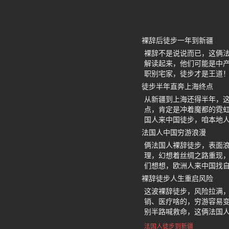
裸辞后徒步一年到新疆
裸辞不是说说而已，这俩
解读起来，他们可能是中
职别宅家，徒步才是王道
徒步半年直奔上海终点
从新疆到上海还得半年，
点，肯定是冲着魔都的霓
国人来中国徒步，咱本地人
法国人中国穷游浪漫
俩法国人裸辞徒步，表面
理，幻想着丝绸之路重现，
们想想，欧洲人来中国找
裸辞徒步人生重启风险
这波裸辞徒步，风险拉满
销、医疗啥的，穷游容易
别半路喊救命，这俩法国
法国人徒步到新疆