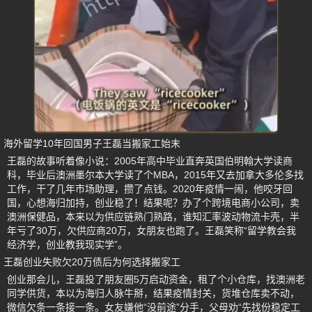
海外留学10年回国男子王磊当搬家工始末
王磊的故事听着像小说：2005年高中毕业直奔英国伯明翰大学读商
科，毕业后澳洲墨尔本大学读了个MBA，2015年又去加拿大多伦多找
工作，干了几年市场助理，攒了点钱。2020年疫情一闹，他咬牙回
国，心想海归加持，创业稳了！结果呢？办了个跨境电商小公司，卖
澳洲保健品，本来以为供应链熟门熟路，谁知汇率波动物流卡壳，半
年亏了30万，欠供应商20万，女朋友也跑了。王磊笑称“留学教会我
经济学，创业教我现实学”。
王磊创业失败欠20万债后为何选择搬家工
创业那会儿，王磊投了朋友圈5万启动资金，租了个小仓库，找澳洲老
同学供货，本以为海归人脉牛掰，结果疫情封关，货堆仓库卖不动，
微信欠条一条接一条。女友嫌他“没前途”分手，父母劝“先找份稳定工