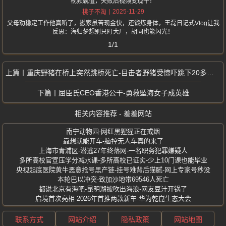
视频就值，失败后视频变现牛！
2025-11-29
桃子不淘
父母劝稳定工作他真听了，搬家虽苦现金快，还锻炼身体，王磊日记式Vlog让我
反思：海归梦想别只盯大厂，胡同也能闪光！
1/1
重庆野猪在桥上突然跳桥死亡-目击者野猪受惊吓跳下20多米高桥
屈臣氏CEO香港公干-勇救坠海女子成英雄
相关内容推荐 - 羞羞网站
南宁动物园-网红黑猩猩正在戒烟
靠想就能开车-脑控无人车真的来了
上海市青浦区-潜逃27年终落网-一名职务犯罪嫌疑人
多所高校官宣压学分减水课-多所高校已证实-少上10门课也能毕业
央视起底医院黄牛恶意抢号黑产链-挂号难背后猫腻-网上专家号秒没
本轮巴以冲突-致加沙地带69546人死亡
都说北京有海吧-昆明湖被吹出海浪-网友豆汁开锅了
启境首次亮相-2026年首推两款新车-华为乾崑生态大会
联系方式
网站介绍
隐私政策
网站地图