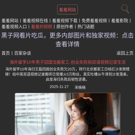
羞羞网站
羞羞网站
羞羞视频在线
羞羞视频下载
免费羞羞视频
羞羞影院
羞羞视频入口
羞羞的视频
原创作者
热门话题
黑子网看片吃瓜，更多内部图片和独家视频：点击
查看详情
首页
丨
百家杂谈
返回上页
海外留学10年男子回国当搬家工-创业失败拍双语视频记录生活
海外留学10年海归王磊回国创业失败欠20万，转行北京搬家工日结扛沙发爬楼
梯！拍中英双语视频记录搬砖日常爆火5万粉丝，真实吐槽从牛津到沙发落差，
启发海归失败后韧性逆袭。
2025-11-27
宋楠楠