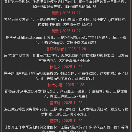
看他第一条视频，汗流浃背还教英语打包窍门，我一个海归白领看完自惭形秽，
起码他敢记录失败，我还搁这儿刷简历呢！
2025-11-27
臭蛋
欠20万债女友跑了，王磊心态牛啊，转行搬家日结还债，顺便拍Vlog疗愈粉丝，
这波操作甩我们这些躺平党几条街！
2025-11-27
臭蛋
据黑子网 https://hz.one 上面说，王磊粉丝破5万后接广告月入过万，海归不香
了，但搬家Vlog香，欠债还得这么励志！
2025-11-28
香菇终结者
留学10年见世面，创业栽坑接地气，现在北京胡同爬楼梯挑战视频太逗，网友留
言“寄勇气”，这才是真鸡汤不腻歪！
2025-11-28
徐化文
黑子网用户扒出他帮海归家庭搬家还翻译合同，小费多给50，这技能树点歪了但
实用，失败海归学着点，从底层爬起！
2025-11-28
陈大小姐
视频系列“从牛津到沙发”戳我笑点，创业血泪不藏着，分享韧性经验，王磊你赢
了，搬家工也能活出花儿来！
2025-11-28
童锣烧
海归就业报告说失败率80%，王磊用行动打脸，扛沙发拍双语日常，粉丝从互勉
群扩散，现实启示满分不鸡汤！
2025-11-29
易梦玲
计划开工作室帮海归打包文化回忆，王磊这脑洞绝了！留学花百万值不值？看他