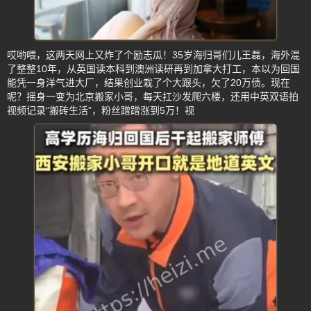
哎哟喂，这两天网上又炸了个励志瓜！35岁海归哥们儿王磊，海外混
了整整10年，从英国读本科到澳洲读研再到加拿大打工，本以为回国
能凭一身洋气进大厂，结果创业栽了个大跟头，欠了20万债。现在
呢？摇身一变为北京搬家小哥，每天扛沙发爬六楼，还用中英双语拍
视频记录“搬砖生活”，粉丝蹭蹭涨到5万！视