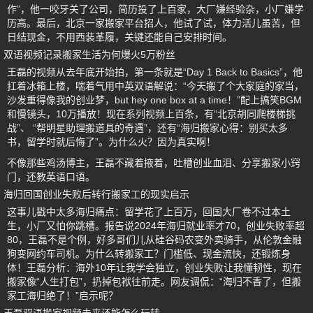
作”，他一咬牙关了公司，简历投了上百家，大厂嫌经验杂，小厂嫌学
历高。最后，北京一家搬家平台招人，他试了试，体力活儿虽苦，但
日结现金，不用西装革履，关键还能自己安排时间。
双语视频记录搬家生活为何爆火5万粉丝
王磊的视频从去年底开始拍，第一条就是“Day 1 Back to Basics”，他
扛着冰箱上楼，喘着气用中英双语解说：“今天搬了个大家庭的家当，
沙发重得像我的创业梦，but hey one box at a time！”配上搞笑BGM
和慢镜头，10万播放！现在系列视频上百条，有“北京胡同爬楼梯挑
战”、 “帮明星助理搬道具的奇遇”，还有“海归搬家心得：别买太多
书，留学时就后悔了”。为什么火？因为真实啊！
不像那些鸡汤博主，王磊不藏着掖着，吐槽创业血泪、分享搬家小窍
门，还教英语口语。
海归回国创业失败后转行搬家工的现实启示
这事儿戳中太多海归痛点：留学花了上百万，回国大厂卷不过本土
生，小厂又怕你跳槽。报告说2024年海归就业率才70，创业失败率超
80，王磊不是个例，好多哥们儿从硅谷码农变外卖骑手，从伦敦金融
狗变网约车司机。为什么转搬家工？门槛低、现金流快，还锻炼身
体！王磊分析：海外10年让我学会独立，创业失败让我懂韧性，现在
搬家像“人生打包”，扔掉包袱往前走。网友调侃：“海归不香了，但搬
家工海归绝了！”启示呢？