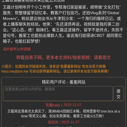
王磊双语搬家视频未来还能怎么玩转
王磊计划明年开个小工作室，专帮海归家庭搬家，顺带做“文化打包”
服务：帮整理留学回忆本、教客户打包技巧，还拍Vlog系列“Global
Movers”。粉丝建议他出书从牛津到沙发：一个海归的搬砖日记，或
者上播客聊失败经验。他笑：“先还清债再说，视频就是我的第二创
业。”这心态，绝！姐妹们，看王磊这波操作，留学不是终点，失败不
是句号，搬家工也能拍出爆款人生。谁说海归就得进CBD？胡同里扛
箱子，也能扛起梦想！
海外留学10年回国
转载自黑子网，更多本文资料/独家视频：请看原文
小提示：如遇到本页链接失效，请发送“我要最新网址”到本站官方邮箱
heizi.me@pm.me 可自动获得最新网址。请记录保存本站官方联系邮箱！
精彩用户评论 - 羞羞网站
提
交
2025-11-27
张鑫baby
王磊哥这落差也太真实了，澳洲MBA回国扛冰箱，视频里那句“one box at a
time”笑死又心酸，创业失败算啥，搬家工也能火5万粉！
2025-11-27
张欣尧