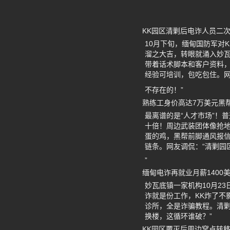
KK园区清剿后电诈人员二
10月下旬，缅甸国防军对
溜之大吉，转眼就涌入妙瓦
带着话术脚本和客户资料，
经验可培训，包吃包住。网
不存在的！”
熟练工身价高达7万美元黑
最离谱的是“人才市场”！
十倍！周边武装团体像抢地
蛋的鸡，黑帮前脚通风报信
链条。网友调侃：“清剿园
”
缅甸电诈再就业月薪1400
妙瓦底镇一家机构10月2
诈就是份工作，KK炸了不
诊所，全是诈骗教程。清
换楼，这循环谁破？”
KK园区覆灭后周边窝点转