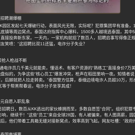
次招聘潮爆棚
KK园区发起七天爆破行动，表面风光无限，实际呢？犯罪集团早有准备，1
底镇等周边窝点。泰国达府指挥中心爆料，1500多人越境逃泰国，其中50
直接投奔新东家。一天内，一家机构就招了数百人，招聘启事写得像正规公
友笑喷：“这招聘比双11还猛，电诈分子失业？
帮抢人枪战不断
普通电诈员几千美元就能卖，懂话术、有客户资源的“熟练工”直接身价7万
盘似的，为争这些“核心员工”爆发冲突，枪声在稻田里响一夜。知情者说
，后脚就把人拉走转卖。”泰国警方估算，泰缅边境电诈人员超10万，形成“
区等于帮黑帮春运，电诈分子坐享其成！
美元自愿入职乱象
3日招聘日，数百从KK逃出的家伙蜂拥而至，多数自愿签“合同”。组织犯罪
影响，继续干！”这些“员工”来自全球28国，有人被骗来，有人图高薪，园
剿后，他们带着工具箱无缝对接新窝点，效率高到飞起。网友吐槽：“政府
移泰国柬埔寨