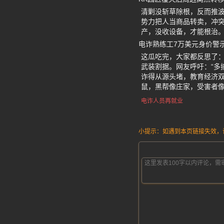
清剿没斩草除根，反而推波
势力把人当商品转卖，冲
产，没收设备，才能根治。
电诈熟练工7万美元身价警
这瓜吃完，大家都反思了
武装割据。网友呼吁：“多
诈得从源头堵，教育经济双
鼠，黑帮像庄家，受害者
电诈人员再就业
小提示：如遇到本页链接失效，请发