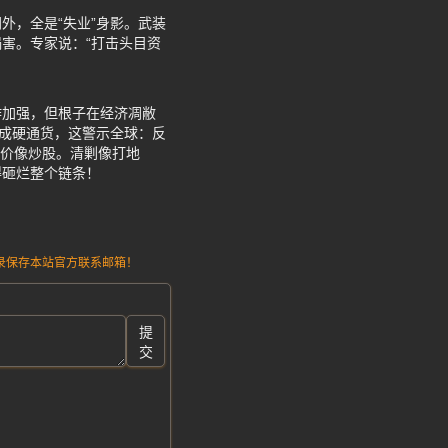
外，全是“失业”身影。武装
害。专家说：“打击头目资
作加强，但根子在经济凋敝
工成硬通货，这警示全球：反
身价像炒股。清剿像打地
得砸烂整个链条！
请记录保存本站官方联系邮箱！
提
交