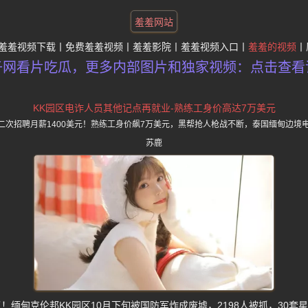
羞羞网站
羞羞视频下载
免费羞羞视频
羞羞影院
羞羞视频入口
羞羞的视频
子网看片吃瓜，更多内部图片和独家视频：点击查看
KK园区电诈人员其他记点再就业-熟练工身价高达7万美元
员二次招聘月薪1400美元！熟练工身价飙7万美元，黑帮抢人枪战不断，泰国缅甸边境
苏鹿
！缅甸克伦邦KK园区10月下旬被国防军炸成废墟，2198人被抓，30套