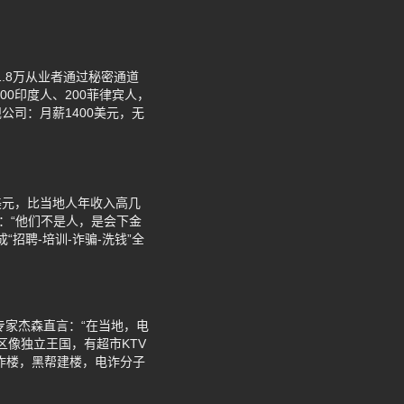
.8万从业者通过秘密通道
0印度人、200菲律宾人，
司：月薪1400美元，无
美元，比当地人年收入高几
：“他们不是人，是会下金
招聘-培训-诈骗-洗钱”全
专家杰森直言：“在当地，电
区像独立王国，有超市KTV
炸楼，黑帮建楼，电诈分子