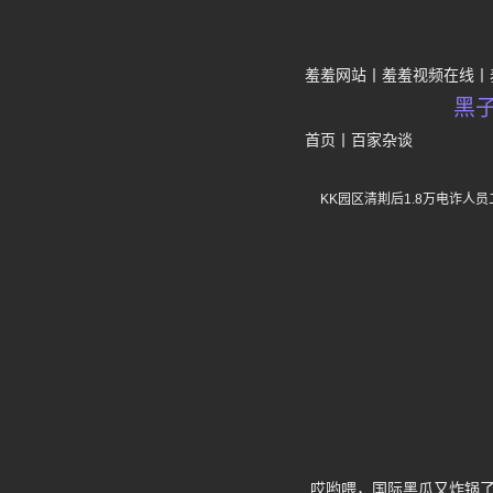
羞羞网站
羞羞视频在线
黑
首页
丨
百家杂谈
KK园区清剘后1.8万电诈人
哎哟喂，国际黑瓜又炸锅了