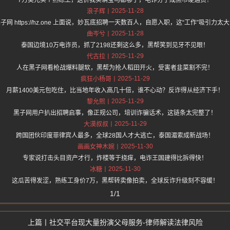
7万美元买个熟练工，这价我买辆宝马都够了，电诈分子成黑市硬通货！
2025-11-28
浪子辉
子网 https://hz.one 上面说，妙瓦底招聘一天数百人，自愿入职，这“工作”吸引力太
2025-11-28
曲岑兮
泰国边境10万电诈员，抓了2198还剩这么多，黑帮笑到见牙不见眼！
2025-11-29
代古拉
人在黑子网看枪战爆料腿软，黑帮为抢人稻田开火，受害者韭菜割不完！
2025-11-29
疯狂小杨哥
月薪1400美元包吃住，比当地年收入高几十倍，谁不心动？反诈得从经济下手！
2025-11-29
黎允熙
黑子网用户扒出招聘启事，像正规公司，培训诈骗话术，这链条太完整了！
2025-11-29
大漠叔叔
跨国团伙印度菲律宾人最多，全球28国人才大逃亡，泰国湄索成新战场！
2025-11-30
画画女神木婉
专家说打击头目资产才行，炸楼等于挠痒，电诈王国建得比拆得快！
2025-11-30
冰糖
这瓜苦得发涩，熟练工身价7万，黑帮转卖像拍卖，全球反诈升级刻不容缓！
1/1
社交平台现大量扮演父母服务-律师解读法律风险