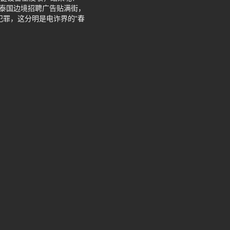
！泰国边境招聘广告贴满街，
犯罪，这分明是电诈界的“春