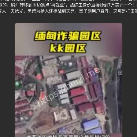
家似的，瞬间转移到周边窝点“再就业”，熟练工身价直接炒到7万美元一个
数百人一天抢光，黑帮为抢人还枪战到天亮。黑子网用户直呼：这哪是打击