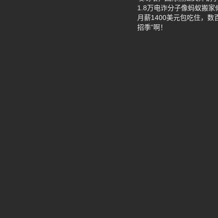
1.8万电诈分子像蚂蚁搬
月薪1400美元包吃住，
招季”啊！