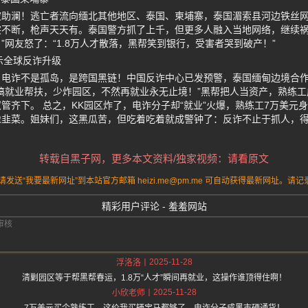
助澜！逃亡者流向缅北其他地区、泰国、柬埔寨，泰国湄索县河边铁丝网
突不断，枪声天天有。泰国警方抓了上千，但更多人融入当地网络，继续祸
”网友怒了：“1.8万人才散落，黑帮笑到银行，受害者哭到破产！”
示全球反诈升级
：电诈不是孤岛，是跨国黑链！中国反诈中心已发预警，泰国缅甸边境合
搞就业帮扶，少炸园区，不然再就业永无止境！”黑帮把人当资产，熟练
管齐下。 总之，KK园区炸了，电诈分子却“就业”火爆，熟练工7万美元
像韭菜。姐妹们，这黑瓜苦，但吃着吃着就成警钟了：反诈不止于抓人，
转载自黑子网，更多本文资料/独家视频：请看原文
送“我要最新网址”到本站官方邮箱 heizi.me@pm.me 可自动获得最新网址。
精彩用户评论 - 羞羞网站
2025-11-28
浮洛洛
清剿园区等于帮黑帮春运，1.8万“人才”瞬间再就业，这操作谁顶得住啊！
2025-11-28
小欣老师