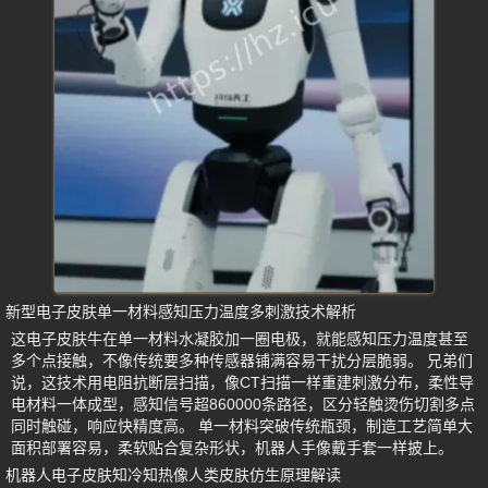
新型电子皮肤单一材料感知压力温度多刺激技术解析
这电子皮肤牛在单一材料水凝胶加一圈电极，就能感知压力温度甚至
多个点接触，不像传统要多种传感器铺满容易干扰分层脆弱。 兄弟们
说，这技术用电阻抗断层扫描，像CT扫描一样重建刺激分布，柔性导
电材料一体成型，感知信号超860000条路径，区分轻触烫伤切割多点
同时触碰，响应快精度高。 单一材料突破传统瓶颈，制造工艺简单大
面积部署容易，柔软贴合复杂形状，机器人手像戴手套一样披上。
机器人电子皮肤知冷知热像人类皮肤仿生原理解读