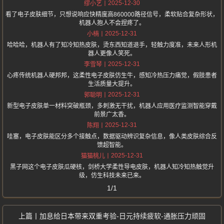
2025-12-30
缪小艺
看了电子皮肤细节，只想说响应快精度高860000路径信号，柔软贴合复杂形状，
机器人抱人不会捏疼了。
2025-12-31
小楠
哈哈哈，机器人有了知冷知热皮肤，烫东西知道退手，轻触力度准，未来人形机
器人更像人笑死。
2025-12-31
李雪琴
心疼传统机器人硬邦邦，这柔性电子皮肤仿生牛，感知冷热压力痛觉，假肢患者
生活质量大提升。
2025-12-31
郭聪明
新型电子皮肤单一材料突破瓶颈，多刺激无干扰，机器人应用医疗监测智能穿戴
前景广太香。
2025-12-31
陈翔
哇塞，电子皮肤能区分多个接触点，数据驱动辨识复杂信息，像人类皮肤综合反
馈超智能。
2025-12-31
猫猫桃儿
黑子网这个电子皮肤瓜硬核，剑桥大学柔性导电皮肤，机器人知冷知热触觉升
级，仿生科技未来已来。
1/1
加息给日本带来双重考验-日元持续疲软-通胀压力顽固