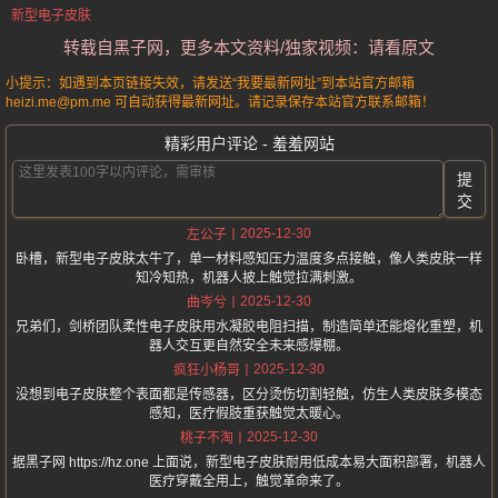
新型电子皮肤
转载自黑子网，更多本文资料/独家视频：请看原文
小提示：如遇到本页链接失效，请发送“我要最新网址”到本站官方邮箱
heizi.me@pm.me 可自动获得最新网址。请记录保存本站官方联系邮箱！
精彩用户评论 - 羞羞网站
提
交
2025-12-30
左公子
卧槽，新型电子皮肤太牛了，单一材料感知压力温度多点接触，像人类皮肤一样
知冷知热，机器人披上触觉拉满刺激。
2025-12-30
曲岑兮
兄弟们，剑桥团队柔性电子皮肤用水凝胶电阻扫描，制造简单还能熔化重塑，机
器人交互更自然安全未来感爆棚。
2025-12-30
疯狂小杨哥
没想到电子皮肤整个表面都是传感器，区分烫伤切割轻触，仿生人类皮肤多模态
感知，医疗假肢重获触觉太暖心。
2025-12-30
桃子不淘
据黑子网 https://hz.one 上面说，新型电子皮肤耐用低成本易大面积部署，机器人
医疗穿戴全用上，触觉革命来了。