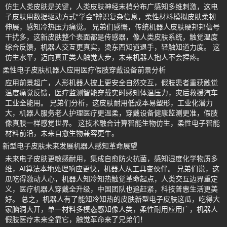
仿生人类皮肤是关键，人类皮肤神经末梢分布广感知多维刺激，这电
子皮肤用数据驱动方式“学会”辨识复杂信息，柔性材料模拟皮肤柔韧
伸展，感知冷热压力痛觉。 兄弟们感慨，传统机器人皮肤硬邦邦信号
干扰多，这新皮肤整个表面都是传感器，像人类皮肤系统，触觉温度
综合反馈，机器人交互更真实，烫东西知道退手，轻触知道力度。 这
仿生水平，迈向真正类人触觉大步，未来机器人抱人不会捏疼。
柔性电子皮肤机器人应用医疗假肢穿戴设备前景分析
应用前景超广，人形机器人披上更安全自然交互，假肢患者重获触觉
温度痛觉反馈，医疗监测智能穿戴实时感知体温压力，灾后救援汽车
工业全能用。 兄弟们分析，这皮肤耐用低成本易塑形，工业化潜力
大，机器人服务老人护理医疗更温柔，穿戴设备健康监测更准，假肢
像真肢一样感觉世界。 这技术融合计算智能生物仿生，柔性电子智能
材料前沿，未来自愈生物兼容更牛。
新型电子皮肤未来发展机器人感知革命展望
未来电子皮肤更敏感耐用，集成自愈防火抗菌，感知湿度化学物质多
维，AI算法本地处理响应更快，机器人从工具变伙伴。 兄弟们说，这
瓜吃得激动人心，机器人知冷知热触觉革命起点，人类交互边界重定
义，医疗机器人穿戴全升级，中国团队也追赶紧，科技普惠生活更美
好。 总之，机器人有了能知冷知热的皮肤新型电子皮肤这瓜，吃得大
家脑洞大开，单一材料多模态感知像人类，柔性耐用应用广，机器人
假肢医疗未来全靠它，触觉革命来了兄弟们！