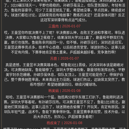
级，对上深圳大学本来有看头，结果缺席了，鲁能直接崩盘。深圳队蒯曼太狠
了，3比0碾压钱天一，平野也稳稳的。孙颖莎虽没上，但队里氛围好，年轻有活
力。鲁能阵容豪华，可少了王曼昱就乱了套。希望她没事，早点回来，继续虐对
手。球迷们都在讨论，这缺席背后有啥故事？教练的决定？还是身体问题？反正
这冠军深圳拿得有点运气成分。
2026-01-07
三露肉
哎，王曼昱你咋就决赛不上了呢？半决赛那么神，击败王艺迪和李雅可，率队进
决赛，大家都以为鲁能卫冕稳了。结果深圳大学3比1赢了，蒯曼和平野双打先
赢，单打也强势。鲁能陈幸同扳回一分，但不够。孙颖莎没打，深圳还是冠军。
王曼昱这赛季亮点多，技术牛心态稳，以后前途亮堂堂。球迷别伤心，这事儿说
不定有内情，下赛季她肯定卷土重来。乒超越来越好看，竞争激烈啊！
2026-01-07
苏鹿
真是遗憾，王曼昱半决赛英雄本色，帮鲁能3比1晋级，对决深圳本该是巅峰对
决。可决赛她缺席，鲁能输惨了。深圳大学整体均衡，蒯曼领衔发挥出色，平野
美宇封杀范姗姗。孙颖莎虽休息，但队友顶上。王曼昱可能是伤了，得保护自
己。整个赛季她胜率高，未来奥运主力没跑。球迷们热议，这缺席太突然了，教
练咋想的？希望她健康回归，继续闪耀球场。
2026-01-08
韩美娟
哈哈，王曼昱半决赛那叫一个猛，独揽两分把华东理工打趴下，鲁能顺利进决
赛。深圳大学等着呢，有孙颖莎压阵。可决赛王曼昱不见了，鲁能1比3败北，蒯
曼她们笑到最后。这事儿逗乐了，球迷猜她去偷懒了？开玩笑，肯定有原因。深
圳队年轻气盛，战术牛。鲁能下赛季得补强。王曼昱赛季表现赞，技术升级，以
后大杀四方。别灰心，乒超故事多着呢！
2026-01-08
杨叔来了