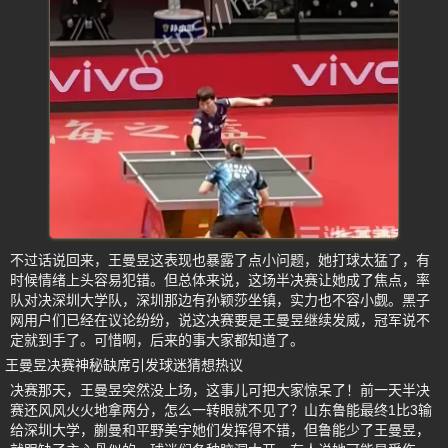
不过话说回来，王曼昱这表现也暴露了点小问题，她打球太猛了，有
时候情绪上头容易犯错。但总体来说，这场半决赛让她成了焦点，率
队对决深圳大学队，深圳那边有孙颖莎坐镇，实力也不容小觑。黑子
网用户们已经在议论纷纷，说这决赛要是王曼昱继续发威，冠军说不
定就到手了。可惜啊，后来的事大家都知道了。
王曼昱决赛神秘缺席引发球迷猜想热议
决赛那天，王曼昱突然没上场，这事儿可把大家惊呆了！前一天半决
赛还风风火火地拿两分，怎么一转眼就不见了？山东鲁能最终1比3输
给深圳大学，蒯曼和平野美宇她们发挥得不错，但鲁能少了王曼昱，