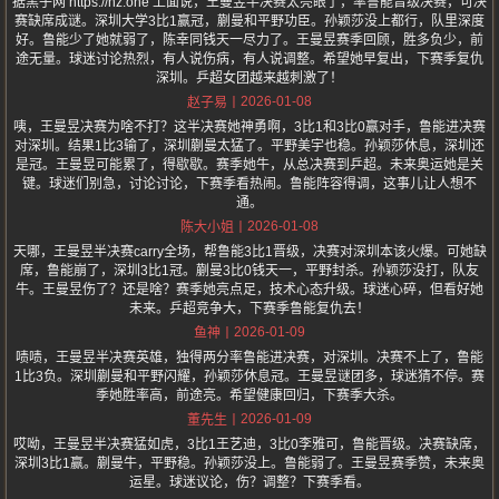
据黑子网 https://hz.one 上面说，王曼昱半决赛太亮眼了，率鲁能晋级决赛，可决
赛缺席成谜。深圳大学3比1赢冠，蒯曼和平野功臣。孙颖莎没上都行，队里深度
好。鲁能少了她就弱了，陈幸同钱天一尽力了。王曼昱赛季回顾，胜多负少，前
途无量。球迷讨论热烈，有人说伤病，有人说调整。希望她早复出，下赛季复仇
深圳。乒超女团越来越刺激了！
2026-01-08
赵子易
咦，王曼昱决赛为啥不打？这半决赛她神勇啊，3比1和3比0赢对手，鲁能进决赛
对深圳。结果1比3输了，深圳蒯曼太猛了。平野美宇也稳。孙颖莎休息，深圳还
是冠。王曼昱可能累了，得歇歇。赛季她牛，从总决赛到乒超。未来奥运她是关
键。球迷们别急，讨论讨论，下赛季看热闹。鲁能阵容得调，这事儿让人想不
通。
2026-01-08
陈大小姐
天哪，王曼昱半决赛carry全场，帮鲁能3比1晋级，决赛对深圳本该火爆。可她缺
席，鲁能崩了，深圳3比1冠。蒯曼3比0钱天一，平野封杀。孙颖莎没打，队友
牛。王曼昱伤了？还是啥？赛季她亮点足，技术心态升级。球迷心碎，但看好她
未来。乒超竞争大，下赛季鲁能复仇去！
2026-01-09
鱼神
啧啧，王曼昱半决赛英雄，独得两分率鲁能进决赛，对深圳。决赛不上了，鲁能
1比3负。深圳蒯曼和平野闪耀，孙颖莎休息冠。王曼昱谜团多，球迷猜不停。赛
季她胜率高，前途亮。希望健康回归，下赛季大杀。
2026-01-09
董先生
哎呦，王曼昱半决赛猛如虎，3比1王艺迪，3比0李雅可，鲁能晋级。决赛缺席，
深圳3比1赢。蒯曼牛，平野稳。孙颖莎没上。鲁能弱了。王曼昱赛季赞，未来奥
运星。球迷议论，伤？调整？下赛季看。