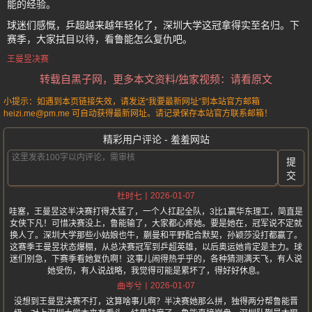
能的经验。
球迷们感慨，乒超越来越年轻化了，深圳大学这冠拿得实至名归。下
赛季，大家拭目以待，看鲁能怎么复仇吧。
王曼昱决赛
转载自黑子网，更多本文资料/独家视频：请看原文
小提示：如遇到本页链接失效，请发送“我要最新网址”到本站官方邮箱
heizi.me@pm.me 可自动获得最新网址。请记录保存本站官方联系邮箱！
精彩用户评论 - 羞羞网站
提
交
2026-01-07
杜时七
哇塞，王曼昱这半决赛打得太猛了，一个人扛起全队，3比1赢华东理工，简直是
女侠下凡！可惜决赛没上，鲁能输了，大家都心疼她。要是她在，冠军说不定就
换人了。深圳大学那些小姑娘也牛，蒯曼和平野配合默契，孙颖莎没打都赢了。
这赛季王曼昱状态爆棚，从总决赛冠军到乒超英雄，以后奥运她肯定是主力。球
迷们别急，下赛季看她复仇啊！这事儿闹得热乎乎的，各种猜测满天飞，有人说
她受伤，有人说战略，我觉得可能是累坏了，得好好休息。
2026-01-07
曲岑兮
没想到王曼昱决赛不打，这算啥事儿啊？半决赛她那么拼，独得两分帮鲁能晋