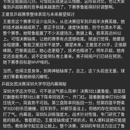
节肯定能扳回几分。可惜现实就是这么残酷，这阵容对比，也让大家
看到乒超联赛的竞争越来越激烈了，下赛季鲁能得好好调整啊。
王曼昱乒超赛季整体表现与未来展望探讨
王曼昱这个赛季可没少出风头，从总决赛冠军到乒超半决赛英雄，她
的技术越来越成熟了。那正手拉球，速度快准狠，防守也滴水不漏。
整个赛季，她帮鲁能赢了不少关键场次，数据上看，胜率高达80以
上。可惜决赛缺席，让她的赛季有点遗憾收尾。球迷们觉得，她要是
全程健康，鲁能卫冕冠军不是梦。 展望未来，王曼昱才26岁，正值巅
峰期。巴黎奥运后，她心态更稳了，技术也精进了。明年乒超，她肯
定还会是焦点，说不定能带队卷土重来。黑子网用户们已经在预测，
她下赛季目标是MVP啥的。
当然，也得注意身体，别再神秘缺席了。总之，这丫头前途无量，球
迷们等着看她继续闪耀呢。
乒超女团决赛深圳大学夺冠内幕揭秘
深圳大学这次夺冠，可不是运气那么简单！决赛3比1赢鲁能，首盘双
打蒯曼和平野3比1拿下陈幸同钱天一，开门红。接着蒯曼单打3比0碾
压钱天一，简直势不可挡。第三盘陈幸同扳回一分，但第四盘平野美
宇3比0封杀范姗姗，冠军到手。孙颖莎虽没上，但她的存在就给队友
打了气。内幕说，深圳队训练强度大，战术针对性强，专门研究了鲁
能的弱点。 鲁能那边，王曼昱缺席成了转折点，有人爆料说她可能是
轻伤，教练保守起见没让她上。整个决赛，深圳的年轻活力压过了鲁