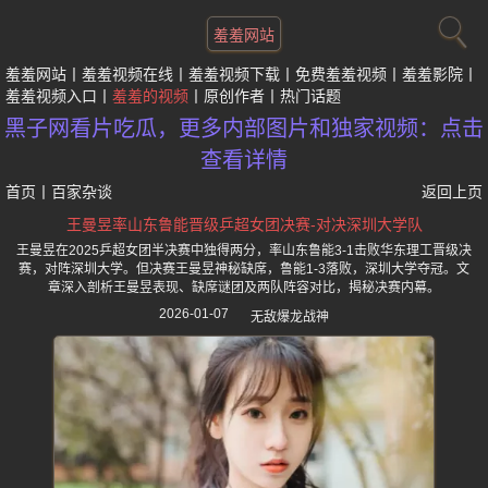
羞羞网站
羞羞网站
羞羞视频在线
羞羞视频下载
免费羞羞视频
羞羞影院
羞羞视频入口
羞羞的视频
原创作者
热门话题
黑子网看片吃瓜，更多内部图片和独家视频：点击
查看详情
首页
丨
百家杂谈
返回上页
王曼昱率山东鲁能晋级乒超女团决赛-对决深圳大学队
王曼昱在2025乒超女团半决赛中独得两分，率山东鲁能3-1击败华东理工晋级决
赛，对阵深圳大学。但决赛王曼昱神秘缺席，鲁能1-3落败，深圳大学夺冠。文
章深入剖析王曼昱表现、缺席谜团及两队阵容对比，揭秘决赛内幕。
2026-01-07
无敌爆龙战神