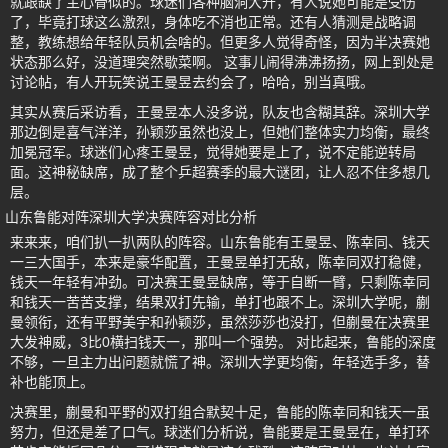
就跟缺了主心骨似的。球迷们各种脑洞大开，有人说她可能是受伤
了，毕竟打球这么激烈，身体吃不消也正常。还有人猜测是战略调
整，教练想给年轻队员机会啥的。但更多人觉得奇怪，因为半决赛她
状态那么好，没道理突然歇菜啊。 这事儿闹得沸沸扬扬，网上到处是
讨论帖，有人开玩笑说王曼昱去约会了，哈哈，别当真哦。
其实从赛后采访看，王曼昱本人没多说，队友也含糊其辞。深圳大学
那边倒是喜气洋洋，孙颖莎虽然也没上，但她们整体实力均衡，最终
加冕冠军。球迷们心疼王曼昱，觉得她要是上了，说不定能逆转局
面。这神秘缺席，成了整个乒超赛季的最大谜团，让人忍不住多想几
层。
山东鲁能对阵深圳大学决赛阵容对比分析
来来来，咱们扒一扒两队的阵容。山东鲁能有王曼昱、陈幸同、钱天
一三大国手，本来是豪华配置，王曼昱单打无敌，陈幸同双打稳健，
钱天一年轻有冲劲。可决赛王曼昱缺席，等于自断一臂，只剩陈幸同
和钱天一苦苦支撑，结果双打先输，单打也跟不上。深圳大学呢，蒯
曼领衔，还有平野美宇和孙颖莎，虽然莎莎也没打，但蒯曼在决赛里
大发神威，3比0横扫钱天一，那叫一个强势。 对比起来，鲁能的深度
不够，一旦主力出问题就慌了神。深圳大学更均衡，年轻选手多，替
补也能顶上。
决赛里，蒯曼和平野的双打组合默契十足，鲁能的陈幸同和钱天一虽
努力，但还是差了口气。球迷们分析说，鲁能要是王曼昱在，单打环