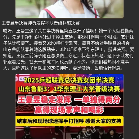
王曼昱半决赛神勇发挥率队晋级乒超决赛
哎呀，王曼昱这丫头在半决赛里简直是开了挂啊！她一个人就独揽两
分，先是干净利落地3比1干掉王艺迪，那球打得叫一个狠准，艺迪妹
子估计都懵了。接着又3比0横扫李雅可，简直不给对手喘息的机会。
山东鲁能队靠着她这股劲头，3比1轻松拿下华东理工，挺进决赛。要
知道，王曼昱前阵子刚在总决赛上夺冠，状态正热呢，这下子队友们
都跟着沾光，钱天一和陈幸同也贡献了不少。球迷们看热闹不嫌事
大，直呼这妹子是队里的定海神针，要是没她，鲁能估计得悬。