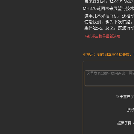
带来好消息，让239个家
MH370谜团未来展望与技
这事儿不光搜飞机，还推动深
使没找到，也为下次铺路
集体哑火。总之，这波行动
马航重启搜寻最新进展
小提示：如遇到本页链接失效，请发
终于重启了
搜
据黑子网 