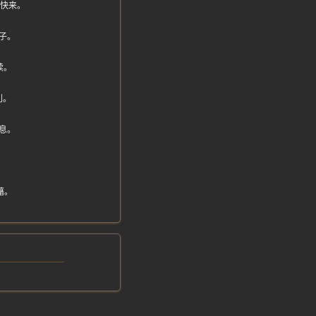
天快来。
链子。
续。
利。
息。
。
藉。