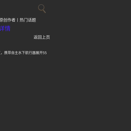
原创作者
热门话题
详情
返回上页
目标区，携带自主水下航行器展开55
。