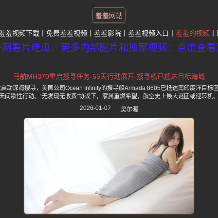
羞羞网站
羞羞视频下载
免费羞羞视频
羞羞影院
羞羞视频入口
羞羞的视频
子网看片吃瓜，更多内部图片和独家视频：点击查看
马航MH370重启搜寻任务-55天行动展开-搜寻船已抵达目标海域
启动深海搜寻，美国公司Ocean Infinity的搜寻船Armada 8605已抵达南印度洋
天间歇性行动。“无发现无收费”协议下，家属重燃希望，航空史上最大谜团或迎转机
2026-01-07
吴尔渥