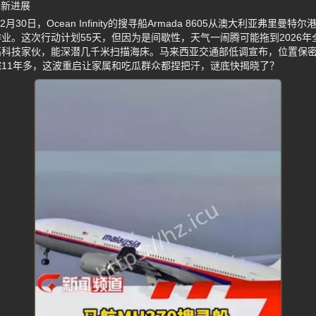
最新进展
月30日，Ocean Infinity的搜寻船Armada 8605从澳大利亚弗里
业。这次行动计划55天，但因为是间歇性，天气一闹腾可能拖到2026
高科技家伙，能深潜几千米扫描海床。马来西亚交通部低调宣布，位置保
11年多，这波重启让家属和吃瓜群众都捏把汗，谜底快揭晓了？