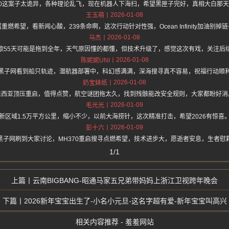
70这案子太诡异，各种理论乱飞，现在机器人下海扫，希望黑匣子完好，真相大白那
2026-01-08
王玉萌
重燃希望，看新闻心酸，239条命啊，这次行动针对性强，Ocean Infinity加油别掉
2026-01-08
马杰
歇55天可能是拖到全年，天气原因懂的都懂，但技术升级了，感觉这次有戏，关注后
2026-01-08
陈妮妮UNI
黑子网看到船只轨迹，潜航器部署中，科幻感满满，深海搜寻真不容易，祝福行动顺
2026-01-08
奶宝妹纸
来西亚顶压重启，值得点赞，航空谜团拖太久，找到残骸能改安全规则，大家都盼好消
2026-01-09
毛光光
新区域1.5万平方公里，缩小不少，以前大海捞针，这次精准打击，希望2026有惊喜
2026-01-09
彭十六
黑子网刷到大家讨论，MH370重启搜寻点燃希望，技术进步大，愿逝者安息，生者慰
1/1
云南BIGBANG-昭通马家五兄弟带妈妈上浙江卫视跨年晚会
2026新年宝宝出生了-小名小元旦-这名字超有爱-新年宝宝叫高兴
相关内容推荐 - 羞羞网站