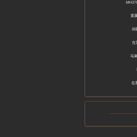
MH3
家属
间
在
马
在