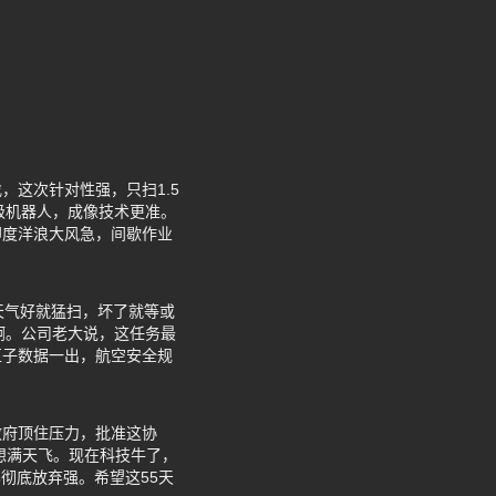
这次针对性强，只扫1.5
升级机器人，成像技术更准。
印度洋浪大风急，间歇作业
天气好就猛扫，坏了就等或
满满啊。公司老大说，这任务最
匣子数据一出，航空安全规
政府顶住压力，批准这协
想满天飞。现在科技牛了，
彻底放弃强。希望这55天