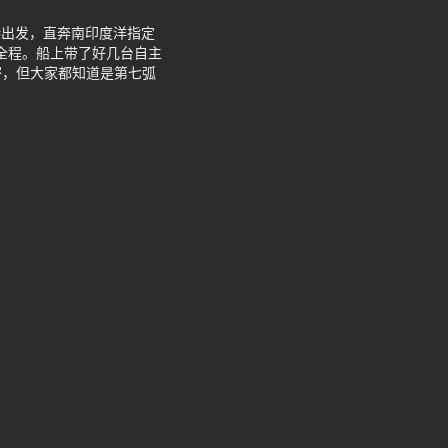
曼特尔港出发，直奔南印度洋指定
年全程。船上带了好几台自主
密，但大家都知道是第七弧