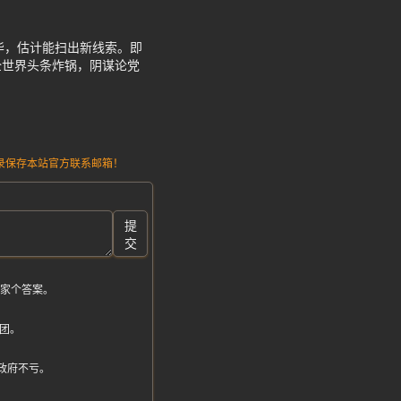
豪华，估计能扫出新线索。即
全世界头条炸锅，阴谋论党
请记录保存本站官方联系邮箱！
提
交
大家个答案。
团。
，政府不亏。