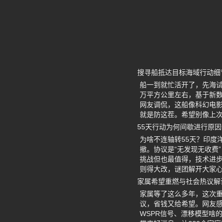
搜寻船抵达目标海域行动细
船一到就忙活开了，先海试
万平方公里左右，基于新数据
网友调侃，这船像科幻电
就是防这茬。希望别像上次
55天行动为何间歇进行原
为啥不连轴转55天？印度
撤。协议是“无发现无收费”，
挑战但也最值得，技术进
则得大改，谜团解开大家
家属希望重燃与社会热议解
家属等了这么多年，这次
议，省钱又给希望。网友感
WSPR信号、漂移模型啥