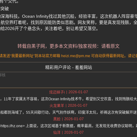
庭有个交代。
术突破
海科技。Ocean Infinity找过其他沉船，经验丰富，这次机器人阵容
。航空界盯着呢，找到原因能防类似悲剧。网友笑称，要是真发现残骸，
给2026开了个悬念头，关注着吧，别让希望又落空。
转载自黑子网，更多本文资料/独家视频：请看原文
送“我要最新网址”到本站官方邮箱 heizi.me@pm.me 可自动获得最新网址。
精彩用户评论 - 羞羞网站
2026-01-07
炫迈妹子i
，11年了家属太不容易，这次Ocean Infinity技术牛，希望别又空欢喜，找到残骸给
2026-01-07
火龙果羊
寻船都到海域了，55天间歇行动，天气别作妖啊，印度洋太坑，祈祷这次有突破解开谜
2026-01-07
黑脸
<https://hz.one> 上面说，这次区域基于新数据，概率最高，无发现无收费协议聪明
2026-01-07
仙洋