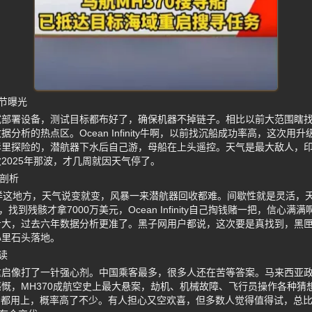
节曝光
部署设备，测试目标都布好了，确保机器不掉链子。相比以前大范围瞎找，
分析的热点区。Ocean Infinity牛啊，以前找沉船成功率高，这次用
影里探险的，潜航器下水后自己游，母船在上头遥控。天气是最大敌人，
2025年那波，才几周就因天气停了。
因剖析
洋这地方，天气说变就变，风暴一来潜航器回收都难。间歇性就是灵活，
找到残骸才拿7000万美元，Ocean Infinity自己掏钱赌一把，信心
步大，过去六年数据分析更准了。黑子网用户都说，这次要是真找到，黑
心里石头落地。
读
重启像打了一针强心剂。中国乘客最多，很多人还在苦等答案。马来西亚
慨，MH370成航空史上最大悬案，劫机、机械故障、飞行员操作各种猜
的都用上，概率高了不少。有人担心又空欢喜，但多数人觉得值得试，总比