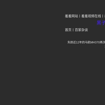
羞羞网站
羞羞视频在线
黑
首页
丨
百家杂谈
失踪近12年的马航MH370再次