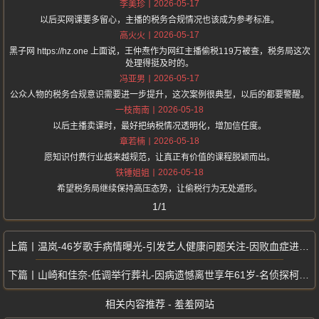
2026-05-17
李美珍
以后买网课要多留心，主播的税务合规情况也该成为参考标准。
2026-05-17
高火火
黑子网 https://hz.one 上面说，王仲焘作为网红主播偷税119万被查，税务局这次
处理得挺及时的。
2026-05-17
冯亚男
公众人物的税务合规意识需要进一步提升，这次案例很典型，以后的都要警醒。
2026-05-18
一枝南南
以后主播卖课时，最好把纳税情况透明化，增加信任度。
2026-05-18
章若楠
愿知识付费行业越来越规范，让真正有价值的课程脱颖而出。
2026-05-18
铁锤姐姐
希望税务局继续保持高压态势，让偷税行为无处遁形。
1/1
温岚-46岁歌手病情曝光-引发艺人健康问题关注-因败血症进ICU抢救
山崎和佳奈-低调举行葬礼-因病遗憾离世享年61岁-名侦探柯南毛利兰声优
相关内容推荐 - 羞羞网站