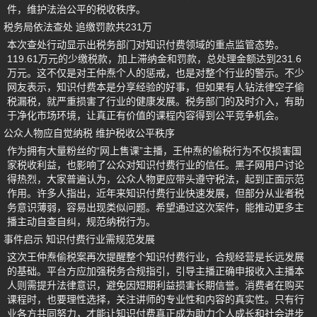
件，维护法治公平的税收秩序。
税务局依法查处 追缴罚款共231万
本次查处行动显示出税务部门对知识付费领域的重点监管态势。
119.61万元的少缴税款，加上滞纳金和罚款，总处理金额达到231.6
万元。这不仅是对王仲焘个人的惩戒，也是对整个行业的警示。不少
网友表示，知识付费本是分享经验的好事，但如果有人钻法律空子偷
税漏税，就严重损害了行业的健康发展。税务部门的及时介入，有助
于净化市场环境，让真正有价值的课程内容得到公平竞争机会。
公众人物应自觉纳税 维护税收公平秩序
作为拥有大量粉丝的“网上售课”主播，王仲焘的偷税行为不仅损害国
家税收利益，也影响了公众对知识付费行业的信任。黑子网用户讨论
得热烈，大家普遍认为，公众人物更应带头遵守税法，起到正面示范
作用。许多人指出，近年来知识付费行业快速发展，但部分从业者税
务意识薄弱，容易出现类似问题。希望通过这次案件，能推动更多主
播主动自查自纠，规范纳税行为。
事件启示 知识付费行业需规范发展
这次王仲焘偷税案再次提醒整个知识付费行业，合规经营是长远发展
的基础。平台方应加强税务合规指引，引导主播正确申报收入主播本
人则需提升法律意识，避免因短期利益损害长期信誉。消费者在购买
课程时，也要理性选择，关注讲师的专业性和内容的真实性。只有行
业各方共同努力，才能让知识付费真正成为助力个人成长和社会进步