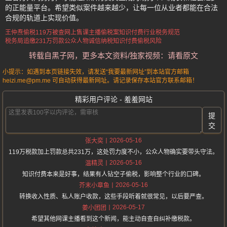
的正能量平台。希望类似案件越来越少，让每一位从业者都能在合法
合规的轨道上实现价值。
王仲焘偷税119万被查
网上售课主播偷税案
知识付费行业税务规范
税务局追缴231万罚款
公众人物诚信纳税
知识付费偷税风险
转载自黑子网，更多本文资料/独家视频：请看原文
小提示：如遇到本页链接失效，请发送“我要最新网址”到本站官方邮箱
heizi.me@pm.me 可自动获得最新网址。请记录保存本站官方联系邮箱！
精彩用户评论 - 羞羞网站
提
交
2026-05-16
张大奕
119万税款加上罚款总共231万，这处罚力度不小，公众人物确实要带头守法。
2026-05-16
温精灵
知识付费本来是好事，结果有人钻空子偷税，影响整个行业的口碑。
2026-05-16
芥末小章鱼
转换收入性质、私人账户收款，这些手段听着就很常见，以后要严查。
2026-05-17
姜小团团
希望其他网课主播看到这个新闻，能主动自查自纠补缴税款。