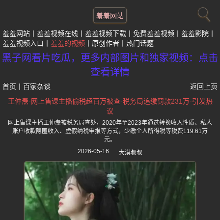
羞羞网站
羞羞网站
羞羞视频在线
羞羞视频下载
免费羞羞视频
羞羞影院
羞羞视频入口
羞羞的视频
原创作者
热门话题
黑子网看片吃瓜，更多内部图片和独家视频：点击
查看详情
首页
丨
百家杂谈
返回上页
王仲焘-网上售课主播偷税超百万被查-税务局追缴罚款231万-引发热
议
网上售课主播王仲焘被税务局查处，2020年至2023年通过转换收入性质、私人
账户收款隐匿收入、虚假纳税申报等方式，少缴个人所得税等税费119.61万
元。
2026-05-16
大漠叔叔