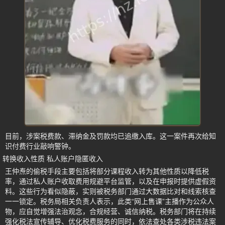
目前，涉案税费款、滞纳金及罚款均已追缴入库。这一案件再次给知
识付费行业敲响警钟。
转换收入性质 私人账户隐匿收入
王仲焘的偷税手段主要包括将部分课程收入转为其他性质以降低税
率，通过私人账户收取费用规避平台监管，以及在申报时提供虚假资
料。这些行为看似隐蔽，实则被税务部门通过大数据比对和线索核查
一一锁定。税务局相关负责人表示，此类“网上售课”主播作为公众人
物，应自觉增强法治观念，合规经营、诚信纳税。税务部门将在持续
强化税法宣传辅导、优化税费服务的同时，依法查处各类涉税违法案