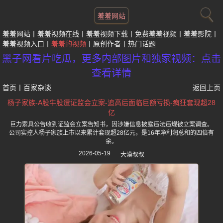
羞羞网站
羞羞网站
羞羞视频在线
羞羞视频下载
免费羞羞视频
羞羞影院
羞羞视频入口
羞羞的视频
原创作者
热门话题
黑子网看片吃瓜，更多内部图片和独家视频：点击
查看详情
首页
丨
百家杂谈
返回上页
杨子家族-A股牛股遭证监会立案-追高后面临巨额亏损-疯狂套现超28
亿
巨力索具公告收到证监会立案告知书，因涉嫌信息披露违法违规被立案调查。
公司实控人杨子家族上市以来累计套现超28亿元，是16年净利润总和的四倍有
余。
2026-05-19
大漠叔叔