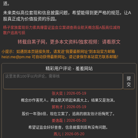
道。
未来类似高位套现和信息披露问题，希望能得到更严格的规范，让A
股真正成为价值投资的乐园。
杨子家族套现
巨力索具爆雷
证监会立案调查
商业航天概念股
A股高位减持
散户追高亏损
转载自黑子网，更多本文资料/独家视频：请看原文
小提示：如遇到本页链接失效，请发送“我要最新网址”到本站官方邮箱
heizi.me@pm.me 可自动获得最新网址。请记录保存本站官方联系邮箱！
精彩用户评论 - 羞羞网站
提
交
2026-05-19
张大奕
概念炒作害死人，商业航天听起来高大上，结果又是泡沫。
2026-05-19
郭有才
股价一年涨6倍，现在立案了，追高的朋友估计后悔死了。
2026-05-20
姜逸磊
希望证监会好好查查，信息披露到底有没有问题。
2026-05-20
燕儿