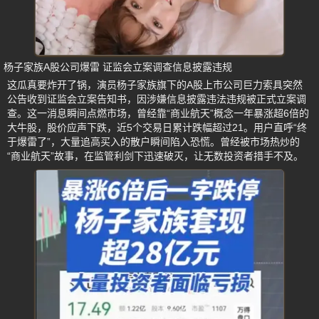
杨子家族A股公司爆雷 证监会立案调查信息披露违规
这瓜真要炸开了锅，演员杨子家族旗下的A股上市公司巨力索具突然
公告收到证监会立案告知书，因涉嫌信息披露违法违规被正式立案调
查。这一消息瞬间点燃市场，曾经靠“商业航天”概念一年暴涨超6倍的
大牛股，股价应声下跌，近5个交易日累计跌幅超过21。用户直呼“终
于爆雷了”，大量追高买入的散户瞬间陷入恐慌。曾经被市场热炒的
“商业航天”故事，在监管利剑下迅速破灭，让无数投资者措手不及。