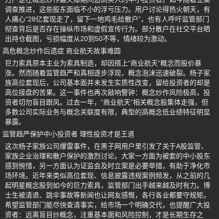
调查推进，这些股东面临不小的浮亏压力。用户讨论得热火朝天，有
人痛心“28亿套现走了，留下一地鸡毛给散户”，也有人呼吁监管部门
彻查背后是否存在操纵市场和虚假宣传行为。部分散户在社交平台晒
出持仓截图，亏损幅度从20到50不等，情绪较为激动。
高危概念炒作后遗症 商业航天故事难圆
巨力索具原本主业为索具制造，却因搭上“商业航天”概念而股价暴
涨。然而随着监管趋严和真相逐步浮现，概念泡沫迅速破裂。杨子家
族高位套现后，公司基本面并未发生实质性改变，留给投资者的却是
高位接盘的苦果。这一事件也再次敲响警钟：概念炒作风险极高，投
资者切勿盲目跟风。过去一年，“商业航天”相关概念股集体走强，但
多数公司实际业务与概念关联度有限，典型的高概念低业绩特征明显
暴露。
监管趋严保护中小投资者 理性投资才是王道
这次杨子家族公司爆雷事件，在黑子网用户里引发了关于A股监管、
家族企业治理和散户保护的激烈讨论。大家一方面为被套的中小股东
感到惋惜，另一方面认为证监会及时立案是必要举措，有助于净化市
场环境。近年来类似高位套现、信息披露违规案例频发，从之前的几
起明星概念股到如今的巨力索具，监管部门出手越来越及时有力。博
士生被清退、跳伞事故等新闻也让网友感慨，各行各业都要守规矩。
希望监管部门能尽快查清事实，给市场一个明确交代，也提醒广大投
资者：远离盲目炒概念，注重基本面和风险控制，才是长期生存之