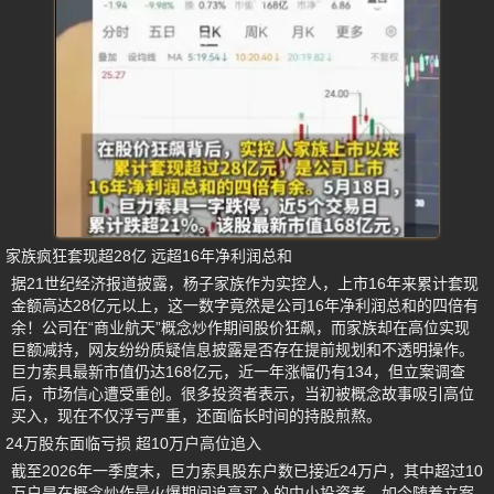
家族疯狂套现超28亿 远超16年净利润总和
据21世纪经济报道披露，杨子家族作为实控人，上市16年来累计套现
金额高达28亿元以上，这一数字竟然是公司16年净利润总和的四倍有
余！公司在“商业航天”概念炒作期间股价狂飙，而家族却在高位实现
巨额减持，网友纷纷质疑信息披露是否存在提前规划和不透明操作。
巨力索具最新市值仍达168亿元，近一年涨幅仍有134，但立案调查
后，市场信心遭受重创。很多投资者表示，当初被概念故事吸引高位
买入，现在不仅浮亏严重，还面临长时间的持股煎熬。
24万股东面临亏损 超10万户高位追入
截至2026年一季度末，巨力索具股东户数已接近24万户，其中超过10
万户是在概念炒作最火爆期间追高买入的中小投资者。如今随着立案