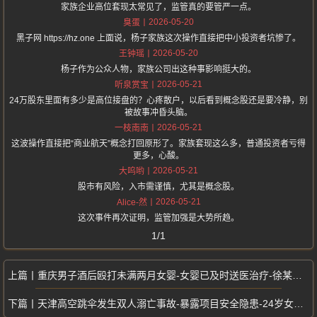
家族企业高位套现太常见了，监管真的要管严一点。
2026-05-20
臭蛋
黑子网 https://hz.one 上面说，杨子家族这次操作直接把中小投资者坑惨了。
2026-05-20
王钟瑶
杨子作为公众人物，家族公司出这种事影响挺大的。
2026-05-21
听泉赏宝
24万股东里面有多少是高位接盘的？心疼散户，以后看到概念股还是要冷静，别
被故事冲昏头脑。
2026-05-21
一枝南南
这波操作直接把“商业航天”概念打回原形了。家族套现这么多，普通投资者亏得
更多，心酸。
2026-05-21
大呜哟
股市有风险，入市需谨慎，尤其是概念股。
2026-05-21
Alice-然
这次事件再次证明，监管加强是大势所趋。
1/1
重庆男子酒后殴打未满两月女婴-女婴已及时送医治疗-徐某投案自首被刑拘
天津高空跳伞发生双人溺亡事故-暴露项目安全隐患-24岁女员工与教练遇难