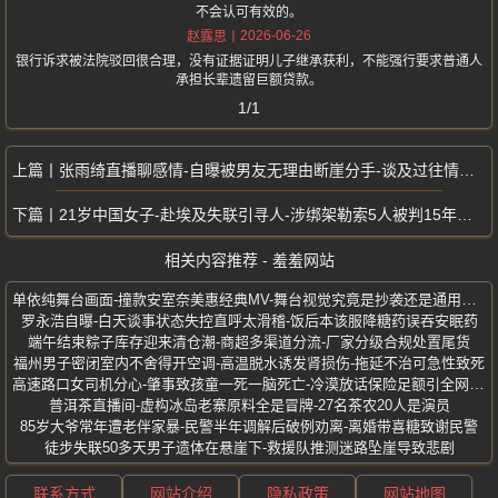
不会认可有效的。
2026-06-26
赵露思
银行诉求被法院驳回很合理，没有证据证明儿子继承获利，不能强行要求普通人
承担长辈遗留巨额贷款。
1/1
张雨绮直播聊感情-自曝被男友无理由断崖分手-谈及过往情绪落泪
21岁中国女子-赴埃及失联引寻人-涉绑架勒索5人被判15年监禁
相关内容推荐 - 羞羞网站
单依纯舞台画面-撞款安室奈美惠经典MV-舞台视觉究竟是抄袭还是通用布景
罗永浩自曝-白天谈事状态失控直呼太滑稽-饭后本该服降糖药误吞安眠药
端午结束粽子库存迎来清仓潮-商超多渠道分流-厂家分级合规处置尾货
福州男子密闭室内不舍得开空调-高温脱水诱发肾损伤-拖延不治可急性致死
高速路口女司机分心-肇事致孩童一死一脑死亡-冷漠放话保险足额引全网声讨
普洱茶直播间-虚构冰岛老寨原料全是冒牌-27名茶农20人是演员
85岁大爷常年遭老伴家暴-民警半年调解后破例劝离-离婚带喜糖致谢民警
徒步失联50多天男子遗体在悬崖下-救援队推测迷路坠崖导致悲剧
联系方式
网站介绍
隐私政策
网站地图