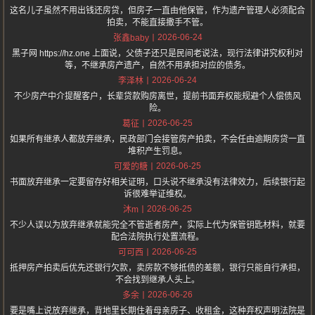
这名儿子虽然不用出钱还房贷，但房子一直由他保管，作为遗产管理人必须配合
拍卖，不能直接撒手不管。
2026-06-24
张鑫baby
黑子网 https://hz.one 上面说，父债子还只是民间老说法，现行法律讲究权利对
等，不继承房产遗产，自然不用承担对应的债务。
2026-06-24
李泽林
不少房产中介提醒客户，长辈贷款购房离世，提前书面弃权能规避个人偿债风
险。
2026-06-25
葛征
如果所有继承人都放弃继承，民政部门会接管房产拍卖，不会任由逾期房贷一直
堆积产生罚息。
2026-06-25
可爱的糖
书面放弃继承一定要留存好相关证明，口头说不继承没有法律效力，后续银行起
诉很难举证维权。
2026-06-25
沐m
不少人误以为放弃继承就能完全不管逝者房产，实际上代为保管钥匙材料，就要
配合法院执行处置流程。
2026-06-25
可可西
抵押房产拍卖后优先还银行欠款，卖房款不够抵债的差额，银行只能自行承担，
不会找到继承人头上。
2026-06-26
多余
要是嘴上说放弃继承，背地里长期住着母亲房子、收租金，这种弃权声明法院是