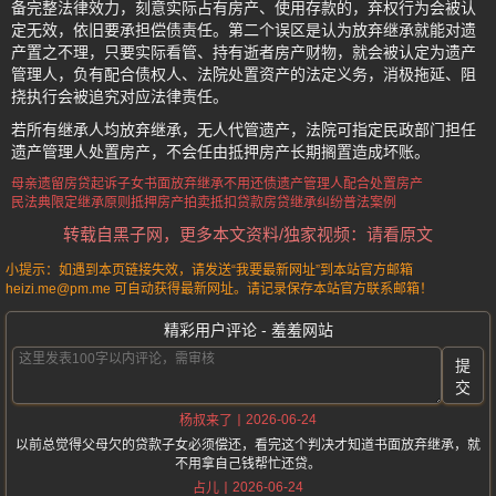
备完整法律效力，刻意实际占有房产、使用存款的，弃权行为会被认
定无效，依旧要承担偿债责任。第二个误区是认为放弃继承就能对遗
产置之不理，只要实际看管、持有逝者房产财物，就会被认定为遗产
管理人，负有配合债权人、法院处置资产的法定义务，消极拖延、阻
挠执行会被追究对应法律责任。
若所有继承人均放弃继承，无人代管遗产，法院可指定民政部门担任
遗产管理人处置房产，不会任由抵押房产长期搁置造成坏账。
母亲遗留房贷起诉子女
书面放弃继承不用还债
遗产管理人配合处置房产
民法典限定继承原则
抵押房产拍卖抵扣贷款
房贷继承纠纷普法案例
转载自黑子网，更多本文资料/独家视频：请看原文
小提示：如遇到本页链接失效，请发送“我要最新网址”到本站官方邮箱
heizi.me@pm.me 可自动获得最新网址。请记录保存本站官方联系邮箱！
精彩用户评论 - 羞羞网站
提
交
2026-06-24
杨叔来了
以前总觉得父母欠的贷款子女必须偿还，看完这个判决才知道书面放弃继承，就
不用拿自己钱帮忙还贷。
2026-06-24
占儿