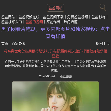
羞羞网站
羞羞网站
羞羞视频在线
羞羞视频下载
免费羞羞视频
羞羞影院
羞羞视频入口
羞羞的视频
原创作者
热门话题
黑子网看片吃瓜，更多内部图片和独家视频：点击
查看详情
首页
丨
百家杂谈
返回上页
母亲离世房贷逾期银行起诉儿子-法院最终判决出炉-书面放弃继承拒
还款
广西一女子去世后房贷断供，银行起诉独生子还款，儿子提交书面放弃继承声
明拒绝偿债，法院判定其无需个人还贷，但作为遗产管理人必须配合拍卖抵押
房屋。
2026-06-24
小马漫漫