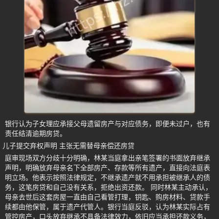
银行认为子女理应承接父母遗留房产与对应债务，即便未过户，也有
责任结清逾期房贷。
儿子提交弃权声明 主张无需替母亲偿还房贷
庭审现场双方分歧十分明确，林某当庭拿出亲笔签署的书面放弃继承
声明，明确放弃母亲名下全部房产、存款等所有遗产，直接向法庭表
明立场。他表示按照法律规定，不继承遗产就不用承担被继承人的债
务，这笔房贷和自己没有关系，拒绝出资还款。 同时林某主动承认，
母亲去世后这套房屋一直由自己看管打理，钥匙、购房材料、贷款手
续都由他保管，属于遗产代管人。银行当庭反驳，认为林某实际占有
管控房产，口头放弃继承不具备法律效力，依旧应当承担还款义务，