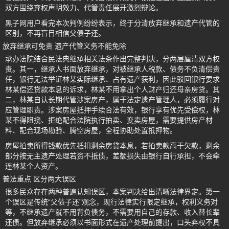
双方围绕弃权声明效力、代管责任展开激烈辩论。
黑子网用户看完本次判例纷纷表示，终于分清放弃继承和遗产代管的
区别，不再盲目相信父债子还。
放弃继承可免责 遗产代管义务不能免除
承办法院结合民法典继承相关法条作出完整判决，分两层厘清双方权
责。其一，继承人书面放弃继承，对被继承人税款、债务不负清偿责
任，银行无法举证林某实际继承、占有遗产获利，因此驳回银行要求
林某偿还贷款本息的诉求，林某不用拿出个人财产归还母亲房贷。其
二，林某自认长期代管涉案房产，属于法定遗产管理人，必须履行对
应管理职责。涉案房屋抵押手续合法有效，银行享有优先受偿权，林
某不得阻挠、拒绝配合法院执行拍卖、变卖房屋，需要提供房产材
料、配合现场勘验、腾空房屋，全程协助处置抵押物。
房屋拍卖所得钱款优先抵扣剩余房贷本息，若拍卖款高于欠款，剩余
部分按无主遗产处理若资不抵债，差额损失由银行自行承担，不会牵
连林某个人资产。
普法重点 区分两大误区
很多民众存在两种普遍认知误区，本案判决给出清晰法律界定。第一
个误区是传统“父债子还”观念，现行法律实行限定继承，权利义务对
等，不继承遗产就不用背负债务，不需要用自己的存款、收入替长辈
还债。但放弃继承必须以书面形式在遗产处理前提出，口头弃权不具