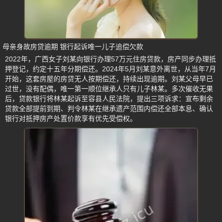
母亲身故房贷逾期 银行起诉唯一儿子追偿欠款
2022年，广西女子刘某向银行办理57万元住房贷款，房产同步办理抵
押登记，约定十五年分期偿还。2024年5月刘某意外离世，从当年7月
开始，这套房屋的房贷无人按期偿还，持续出现逾期。刘某父母早已
过世，没有配偶，唯一第一顺位继承人只有儿子林某。多次催收无果
后，贷款银行将林某起诉至容县人民法院，提出三项诉求：宣布剩余
贷款全部提前到期、判令林某在继承遗产范围内偿还全部本息、确认
银行对抵押房产处置价款享有优先受偿权。