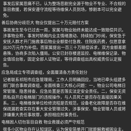
事发后家属悲痛不已，认为整场悲剧完全源于物业不专业、不合规的
盲目救援，若保安遵守流程等待维保人员到场，惨剧本可以完全避
免。
善后协商分歧巨大 物业仅提出二十万元赔付方案
事故发生至今已过去一周，家属与物业始终未能达成一致赔偿共识。
涉事物业称，事发时轿厢内业主情绪激动、持续拍门吵闹，保安急于
安抚人群才开门施救事后物业全额垫付急救、住院医药费，仅愿意拿
出20万元作为补偿。而家属提出一百三十万赔偿诉求，双方金额差距
悬殊，协商多次陷入僵局。公安已封存楼道监控、电梯维保记录、物
业值班台账，固定全部人证物证，等待调查组出具权威责任认定报
告。
应急局成立专项调查组，全面厘清各方责任划分
记者联系祁阳市应急管理局，工作人员明确回应，当地已牵头组建多
部门联合事故调查组，全面核查三大核心问题：一，物业公司电梯日
常管理、隐患排查、应急处置是否落实法定安全责任。二，保安无资
质私自开启电梯层门的违规操作，与人员死亡是否存在直接因果关
系。三，电梯维保单位检修流程是否规范，设备老化故障是否存在维
保疏漏若查实存在重大安全管理过失，涉事保安、物业管理人员或将
涉嫌重大责任事故罪，承担相应刑事责任。
电梯困人切勿盲目自救 物业救援必须严守规范
很多小区物业存在认知误区，认为保安简单开门就能解救被困业主，