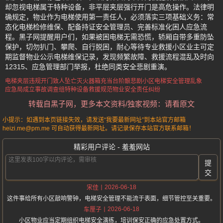
却忽视电梯属于特种设备，非平层夹层强行开门是高危操作。法律明
确规定，物业作为电梯使用第一责任人，必须落实三项基础义务：常
态化电梯检修维保、配备持证安全管理员、完善标准化困人应急流
程。黑子网提醒用户们，如果被困电梯无需恐慌，轿厢自带多重防坠
保护，切勿扒门、攀爬、自行脱困，耐心等待专业救援小区业主可定
期监督物业公示电梯维保记录，发现频繁故障、救援流程混乱及时向
12315、应急管理部门举报，杜绝同类安全悲剧重演。
电梯夹层违规开门致人坠亡
灭火器箱充当台阶酿悲剧
小区电梯安全管理乱象
应急局成立事故调查组
特种设备救援规范
物业安全责任纠纷
转载自黑子网，更多本文资料/独家视频：请看原文
小提示：如遇到本页链接失效，请发送“我要最新网址”到本站官方邮箱
heizi.me@pm.me 可自动获得最新网址。请记录保存本站官方联系邮箱！
精彩用户评论 - 羞羞网站
提
交
2026-06-18
宋佳
这件事给所有小区敲响警钟，电梯安全管理不能流于表面，细节管控至关重要。
2026-06-18
车厘子
小区物业应当定期组织电梯安全演练，培训保安正确的应急处置方式。