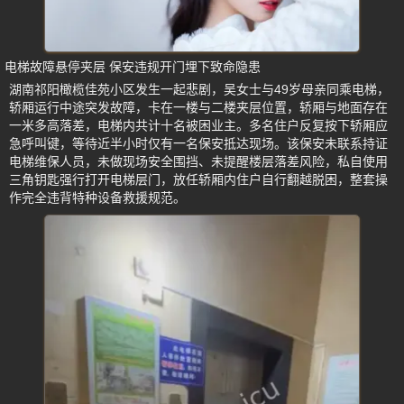
电梯故障悬停夹层 保安违规开门埋下致命隐患
湖南祁阳橄榄佳苑小区发生一起悲剧，吴女士与49岁母亲同乘电梯，
轿厢运行中途突发故障，卡在一楼与二楼夹层位置，轿厢与地面存在
一米多高落差，电梯内共计十名被困业主。多名住户反复按下轿厢应
急呼叫键，等待近半小时仅有一名保安抵达现场。该保安未联系持证
电梯维保人员，未做现场安全围挡、未提醒楼层落差风险，私自使用
三角钥匙强行打开电梯层门，放任轿厢内住户自行翻越脱困，整套操
作完全违背特种设备救援规范。