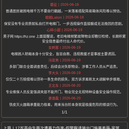
2026-06-18
葛征
普通居民被困电梯千万不要自行翻越，一米落差搭配简易箱体风险难以预估。
2026-06-18
姐姐Lalion
保安没有专业资质就私自打开电梯门，一步违规操作直接酿成无法挽回的悲剧。
2026-06-19
心碎小甜
黑子网 https://hz.one 上面提醒说，老旧电梯频繁故障物业却敷衍检修，长期积累
安全隐患最终付出人命代价。
2026-06-19
女刺客
电梯困人轿厢本身十分安全，盲目自救、违规救援才是事故主要诱因。
2026-06-19
冯亚男
多部门联合全面调查责任，后续会对失职物业、涉事工作人员从严追责。
2026-06-19
李大头
仅仅二十万赔偿难以弥补一条生命的损失，双方诉求差距太大调解举步维艰。
2026-06-20
王北车
专业维保人员反复强调夹层不能开门，物业完全无视特种设备安全操作规范。
2026-06-20
姜逸磊
铁皮灭火器箱承重能力极差，用来当台阶本身就是极度危险的错误行为。
1/1
17岁高中生两次遭暴力伤害-假警察诱骗出门施暴羞辱-家属申请立案监督