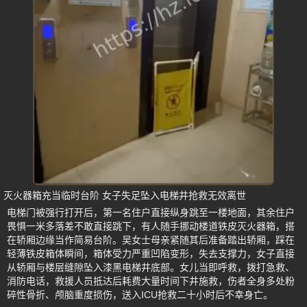
灭火器箱充当临时台阶 女子失足坠入电梯井抢救无效离世
电梯门被强行打开后，第一名住户直接纵身跳至一楼地面，其余住户
畏惧一米多落差不敢直接跳下，有人随手挪动楼道铁皮灭火器箱，搭
在轿厢边缘当作简易台阶。吴女士母亲紧随其后准备踏出轿厢，踩在
轻薄铁皮箱体瞬间，箱体受力严重凹陷变形，失去支撑力，女子直接
从轿厢与楼层缝隙坠入漆黑电梯井底部。女儿当即呼救，拨打急救、
消防电话，救援人员抵达后耗费大量时间下井施救，伤者全身多处粉
碎性骨折、颅脑重度损伤，送入ICU抢救二十小时后不幸身亡。