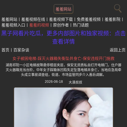
羞羞网站
羞羞网站
羞羞视频在线
羞羞视频下载
免费羞羞视频
羞羞影院
羞羞视频入口
羞羞的视频
原创作者
热门话题
黑子网看片吃瓜，更多内部图片和独家视频：点击
查看详情
首页
丨
百家杂谈
返回上页
女子被困电梯-踩灭火器箱失衡坠井身亡-保安违规开门施救
湖南祁阳一小区电梯故障悬停楼层夹层，保安无资质私自打开电梯门，住户挪
灭火器箱充当台阶，中年女子踩箱体凹陷失足坠落电梯井身亡，当地应急局牵
头成立事故调查组，街道、市场监管同步介入善后调解。
2026-06-18
大漠叔叔