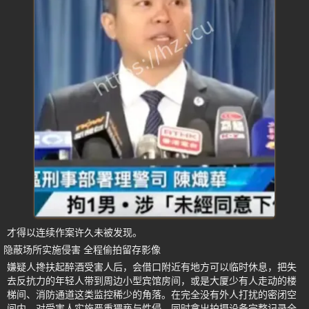
才得以连续作案许久未被发现。
隐蔽场所实施侵害 全程偷拍留存影像
嫌疑人搀扶起醉酒受害人后，会借口附近有地方可以临时休息，把失
去反抗力的年轻人带到周边小型宾馆房间，或是大厦少有人走动的楼
梯间、消防通道这类监控稀少的角落。在完全没有外人打扰的密闭空
间内，对受害人实施严重猥亵与性侵，同时拿出拍摄设备完整记录全