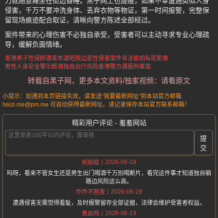
力就随意瘫坐在街边昏睡。黑子网上也提醒，如果不幸遭遇类似人身
侵害，千万不要冲洗身体、丢弃衣物等物证，第一时间报警，完整保
留现场痕迹配合取证，清晰向警方陈述全部经过。
案件带来的心理伤害不必独自承受，受害者可以主动寻求专业心理疏
导，缓解负面情绪。
香港男子性侵醉酒青年
酒吧周边恶性侵害案件
非法偷拍私密影像
男性人身安全警示
醉酒独自出行风险
香港警方通报刑事案
转载自黑子网，更多本文资料/独家视频：请看原文
小提示：如遇到本页链接失效，请发送“我要最新网址”到本站官方邮箱
heizi.me@pm.me 可自动获得最新网址。请记录保存本站官方联系邮箱！
精彩用户评论 - 羞羞网站
提
交
2026-06-19
祝晓晗
吗呀，看来不管女生还是男生出门喝酒千万别喝断片，看完这件事才知道独自躺
路边风险这么高。
2026-06-19
乔乔不熬夜
遭遇侵害无需觉得羞耻，及时报警留存全部证据，法律会维护受害者权益。
2026-06-19
费启鸣