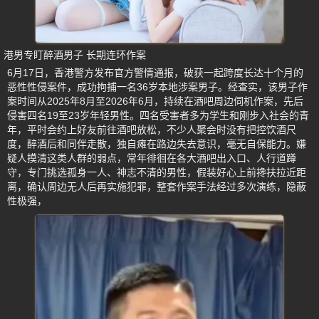
港男专盯醉酒男子 长期连环作案
6月17日，香港警方发布官方警情通报，破获一起跨度长达十个月的
恶性性侵案件，成功拘捕一名36岁本地涉案男子。经查实，该男子作
案时间从2025年8月至2026年6月，持续在酒吧周边伺机作案，先后
侵害四名19至23岁年轻男性。四名受害者多为学生和刚步入社会的青
年，平时会约上好友前往酒吧放松，不少人聚会时没有把控饮酒尺
度，醉酒后和同伴走散，独自瘫在路边失去意识，毫无自保能力。嫌
疑人摸清这类人群的弱点，常年徘徊在各大酒吧出入口、人行道蹲
守，专门挑选孤身一人、神志不清的男性，假装好心上前搀扶拉近距
离，确认周边无人后再实施犯罪，整套作案手法经过多次演练，隐蔽
性极强，