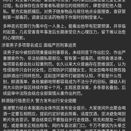
过程，私自保存包含受害者私密部位的视频照片，肆意侵犯他人隐
私。警方实施抓捕后，对男子随身物品与居住地点全面搜查，查获管
制第一部毒药，调查证实该药物用于作案时控制受害人。
多种恶劣犯罪行为集中在一人身上，能看出他早有犯罪预谋，并非临
时起意，几名受害青年事发后长期承受巨大心理压力，留下难以治愈
的心理阴影。
涉案男子多项罪名成立 面临严厉刑事追责
该男子如今被控四项重量级刑事罪名，未经同意下作出肛交、作出严
重猥亵作为、非法拍摄私密部位、管有第一部毒药，依照香港法律，
每项罪名都会处以较重刑罚。长久以来大众普遍存在思维误区，认为
性侵案件只会针对女性，日常防护只提醒女生，完全忽略年轻男性独
自醉酒出行同样危险。这起连环案件打破固有认知，不管是什么性
别，醉酒落单、身处偏僻地带都容易成为不法分子的目标。嫌疑人利
用大众防护盲区持续作案十个月，主观恶意深重，多条罪名叠加，后
续庭审中法院会结合全部案情从重作出判罚。
醉酒独行隐患巨大 警方发布出行安全提醒
香港警方结合本案面向全体市民发布安全提示，大家夜间外出聚会喝
酒一定要互相照应，提前约定好彼此照看，适度饮酒，坚决避免喝到
断片失去意识。聚会结束后不要独自步行走夜路，优先和朋友一同返
程，或是乘坐正规出租车、网约车直达家门口，千万不要因为头晕乏