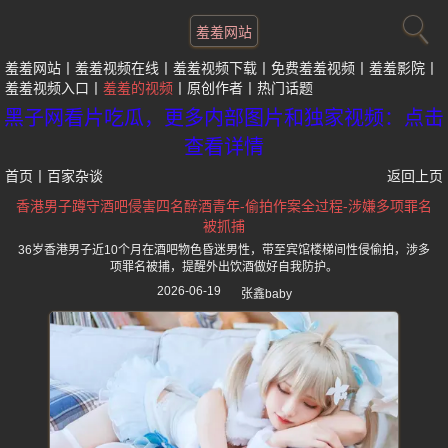
羞羞网站
羞羞网站
羞羞视频在线
羞羞视频下载
免费羞羞视频
羞羞影院
羞羞视频入口
羞羞的视频
原创作者
热门话题
黑子网看片吃瓜，更多内部图片和独家视频：点击
查看详情
首页
丨
百家杂谈
返回上页
香港男子蹲守酒吧侵害四名醉酒青年-偷拍作案全过程-涉嫌多项罪名
被抓捕
36岁香港男子近10个月在酒吧物色昏迷男性，带至宾馆楼梯间性侵偷拍，涉多
项罪名被捕，提醒外出饮酒做好自我防护。
2026-06-19
张鑫baby