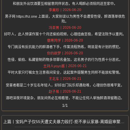
和朋友外出饮酒要互相留意同伴状态，有人喝醉必须陪同送至家中。
2026-06-20
李美珍
黑子网 https://hz.one 上面说，大家别误以为男性不会遭受性侵，醉酒落单很危
险。
2026-06-20
冯亚男
好吓人，此人预谋作案十个月还偷拍视频，心理扭曲至极，希望法院予以重判。
2026-06-20
傲寒同学
专门挑没有反抗能力的醉酒者下手，作案流程熟练，明显是有计划的惯犯。
2026-06-20
你的欲梦
性侵、偷拍、私藏管制药物多项罪名叠加，这名男子的行为性质十分恶劣。
2026-06-21
主持人yoyo酱
平时大家只叮嘱女生注意夜间安全，这起案件提醒男生同样不能放松警惕。
2026-06-21
王北车
受害者都是二十岁左右年轻人，好好出门玩乐却遇劫难，心理创伤很难平复。
2026-06-21
赵子易
酒吧深夜环境复杂，朋友间务必互相看管，不能让任何人单独醉酒滞留路边。
1/1
宝妈产子仅55天遭丈夫暴力殴打-拒不承认家暴-离婚庭审聚焦财产分割