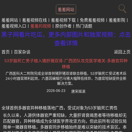
羞羞网站
羞羞网站
羞羞视频在线
羞羞视频下载
免费羞羞视频
羞羞影院
羞羞视频入口
羞羞的视频
原创作者
热门话题
黑子网看片吃瓜，更多内部图片和独家视频：点击
查看详情
首页
丨
百家杂谈
返回上页
53岁脑死亡男子植入猪肝猪双肾-广西团队攻克医学难关-多器官异种
移植
广西医科大二附院完成全球首例猪肝猪双肾联合移植，53岁脑死亡受试者术后
24小时器官顺利起效，六基因编辑巴马猪大幅降低排异，为器官短缺提供全新
解决方案。
2026-06-23
唐宋摇滚
全球首例多器官异种移植落地广西，受试对象为53岁脑死亡男性
长久以来，人源供体器官严重短缺，大量肝肾衰竭患者等待移植却无
匹配器官，异种移植成为全球医学界攻坚方向，但此前所有试验仅局
限单一猪器官移植，多器官同步移植始终是难以突破的技术盲区。本