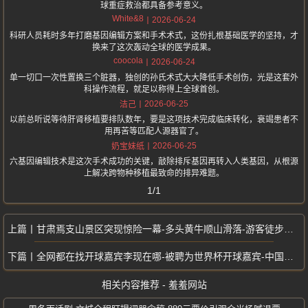
球重症救治都具备参考意义。
White&8
2026-06-24
科研人员耗时多年打磨基因编辑方案和手术术式，这份扎根基础医学的坚持，才
换来了这次轰动全球的医学成果。
coocola
2026-06-24
单一切口一次性置换三个脏器，独创的孙氏术式大大降低手术创伤，光是这套外
科操作流程，就足以称得上全球首创。
2026-06-25
洁己
以前总听说等待肝肾移植要排队数年，要是这项技术完成临床转化，衰竭患者不
用再苦等匹配人源器官了。
2026-06-25
奶宝妹纸
六基因编辑技术是这次手术成功的关键，敲除排斥基因再转入人类基因，从根源
上解决跨物种移植最致命的排异难题。
1/1
甘肃焉支山景区突现惊险一幕-多头黄牛顺山滑落-游客徒步亲眼目睹全过程
全网都在找开球嘉宾李现在哪-被聘为世界杯开球嘉宾-中国内地艺人首位演员
相关内容推荐 - 羞羞网站