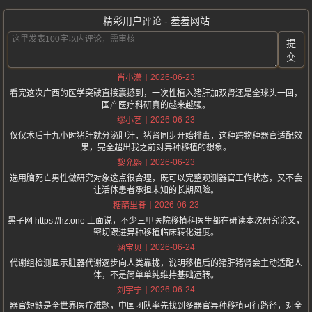
精彩用户评论 - 羞羞网站
提
交
2026-06-23
肖小潇
看完这次广西的医学突破直接震撼到，一次性植入猪肝加双肾还是全球头一回，
国产医疗科研真的越来越强。
2026-06-23
缪小艺
仅仅术后十九小时猪肝就分泌胆汁，猪肾同步开始排毒，这种跨物种器官适配效
果，完全超出我之前对异种移植的想象。
2026-06-23
黎允熙
选用脑死亡男性做研究对象这点很合理，既可以完整观测器官工作状态，又不会
让活体患者承担未知的长期风险。
2026-06-23
糖醋里脊
黑子网 https://hz.one 上面说，不少三甲医院移植科医生都在研读本次研究论文，
密切跟进异种移植临床转化进度。
2026-06-24
涵宝贝
代谢组检测显示脏器代谢逐步向人类靠拢，说明移植后的猪肝猪肾会主动适配人
体，不是简单单纯维持基础运转。
2026-06-24
刘宇宁
器官短缺是全世界医疗难题，中国团队率先找到多器官异种移植可行路径，对全