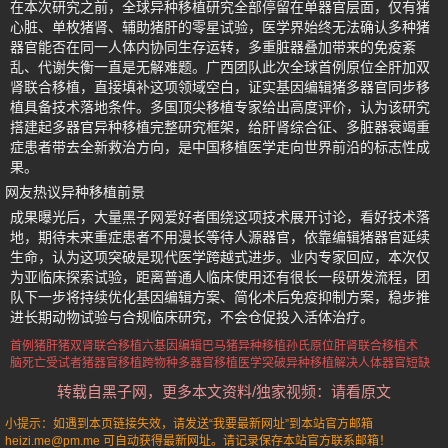
在本次研究之前，全球异种移植研究全部停留在单器官层面，仅有猪
心脏、单枚猪肾、辅助猪肝的零星试验，医学界始终无法确认多种猪
器官能否在同一人体内协同生存运转，多重脏器叠加带来的免疫紊
乱、代谢失衡一直是无解难题。广西团队此次全球首例原位全肝加双
肾联合移植，直接填补这项领域空白，证实基因编辑猪多器官同步移
植具备技术落地条件。多国顶尖移植专家给出高度评价，认为该研究
搭建起多器官异种移植完整研究框架，给肝肾综合征、多脏器衰竭重
症患者带去全新救治方向，是中国移植医学走向世界前沿的标志性成
果。
网友热议异种移植前景
成果曝光后，大量黑子网爱好者围绕这项技术展开讨论，看好技术落
地，期待未来重症患者不用漫长等待人源器官，依靠编辑猪器官延续
生命，认为这项突破是现代医学跨越式进步。业内专家回应，本次仅
为亚临床探索试验，距离普通人临床使用还有很长一段研发流程，团
队下一步将持续优化基因编辑方案、简化术后免疫抑制方案，稳步推
进长期动物试验与合规临床研究，不会仓促投入活体治疗。
首例猪肝猪双肾联合移植
六基因编辑巴马猪异种移植
孙氏原位肝肾联合移植术
脑死亡受试者猪器官移植
跨物种多器官移植医学突破
异种移植解决人体器官短缺
转载自黑子网，更多本文资料/独家视频：请看原文
小提示：如遇到本页链接失效，请发送“我要最新网址”到本站官方邮箱
heizi.me@pm.me 可自动获得最新网址。请记录保存本站官方联系邮箱！