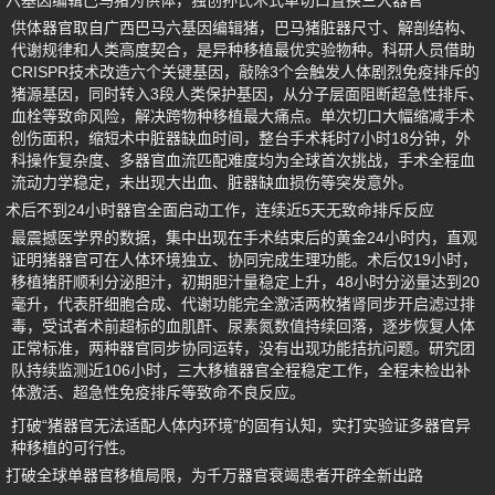
六基因编辑巴马猪为供体，独创孙氏术式单切口置换三大器官
供体器官取自广西巴马六基因编辑猪，巴马猪脏器尺寸、解剖结构、
代谢规律和人类高度契合，是异种移植最优实验物种。科研人员借助
CRISPR技术改造六个关键基因，敲除3个会触发人体剧烈免疫排斥的
猪源基因，同时转入3段人类保护基因，从分子层面阻断超急性排斥、
血栓等致命风险，解决跨物种移植最大痛点。单次切口大幅缩减手术
创伤面积，缩短术中脏器缺血时间，整台手术耗时7小时18分钟，外
科操作复杂度、多器官血流匹配难度均为全球首次挑战，手术全程血
流动力学稳定，未出现大出血、脏器缺血损伤等突发意外。
术后不到24小时器官全面启动工作，连续近5天无致命排斥反应
最震撼医学界的数据，集中出现在手术结束后的黄金24小时内，直观
证明猪器官可在人体环境独立、协同完成生理功能。术后仅19小时，
移植猪肝顺利分泌胆汁，初期胆汁量稳定上升，48小时分泌量达到20
毫升，代表肝细胞合成、代谢功能完全激活两枚猪肾同步开启滤过排
毒，受试者术前超标的血肌酐、尿素氮数值持续回落，逐步恢复人体
正常标准，两种器官同步协同运转，没有出现功能拮抗问题。研究团
队持续监测近106小时，三大移植器官全程稳定工作，全程未检出补
体激活、超急性免疫排斥等致命不良反应。
打破“猪器官无法适配人体内环境”的固有认知，实打实验证多器官异
种移植的可行性。
打破全球单器官移植局限，为千万器官衰竭患者开辟全新出路