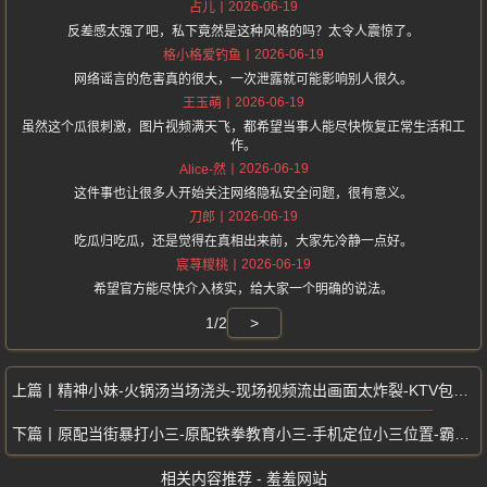
2026-06-19
占儿
反差感太强了吧，私下竟然是这种风格的吗？太令人震惊了。
2026-06-19
格小格爱钓鱼
网络谣言的危害真的很大，一次泄露就可能影响别人很久。
2026-06-19
王玉萌
虽然这个瓜很刺激，图片视频满天飞，都希望当事人能尽快恢复正常生活和工
作。
2026-06-19
Alice-然
这件事也让很多人开始关注网络隐私安全问题，很有意义。
2026-06-19
刀郎
吃瓜归吃瓜，还是觉得在真相出来前，大家先冷静一点好。
2026-06-19
宸荨糭桃
希望官方能尽快介入核实，给大家一个明确的说法。
1/2
>
精神小妹-火锅汤当场浇头-现场视频流出画面太炸裂-KTV包厢大战曝光
原配当街暴打小三-原配铁拳教育小三-手机定位小三位置-霸气怒怼过程曝光
相关内容推荐 - 羞羞网站