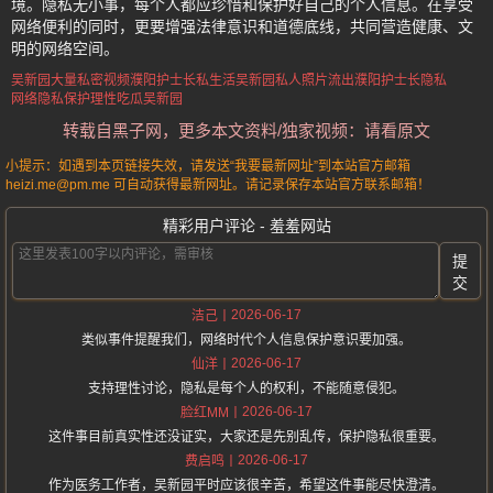
境。隐私无小事，每个人都应珍惜和保护好自己的个人信息。在享受
网络便利的同时，更要增强法律意识和道德底线，共同营造健康、文
明的网络空间。
吴新园大量私密视频
濮阳护士长私生活
吴新园私人照片流出
濮阳护士长隐私
网络隐私保护
理性吃瓜吴新园
转载自黑子网，更多本文资料/独家视频：请看原文
小提示：如遇到本页链接失效，请发送“我要最新网址”到本站官方邮箱
heizi.me@pm.me 可自动获得最新网址。请记录保存本站官方联系邮箱！
精彩用户评论 - 羞羞网站
提
交
2026-06-17
洁己
类似事件提醒我们，网络时代个人信息保护意识要加强。
2026-06-17
仙洋
支持理性讨论，隐私是每个人的权利，不能随意侵犯。
2026-06-17
脸红MM
这件事目前真实性还没证实，大家还是先别乱传，保护隐私很重要。
2026-06-17
费启鸣
作为医务工作者，吴新园平时应该很辛苦，希望这件事能尽快澄清。