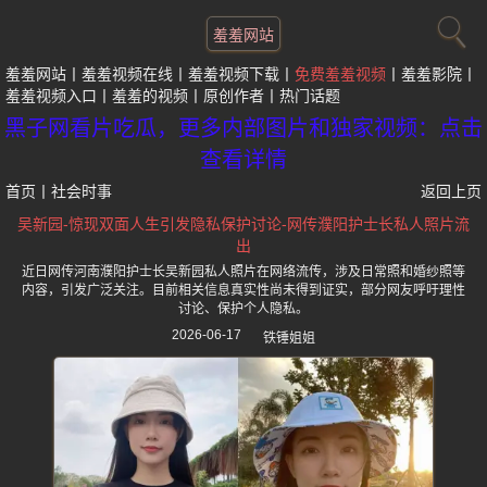
羞羞网站
羞羞网站
羞羞视频在线
羞羞视频下载
免费羞羞视频
羞羞影院
羞羞视频入口
羞羞的视频
原创作者
热门话题
黑子网看片吃瓜，更多内部图片和独家视频：点击
查看详情
首页
丨
社会时事
返回上页
吴新园-惊现双面人生引发隐私保护讨论-网传濮阳护士长私人照片流
出
近日网传河南濮阳护士长吴新园私人照片在网络流传，涉及日常照和婚纱照等
内容，引发广泛关注。目前相关信息真实性尚未得到证实，部分网友呼吁理性
讨论、保护个人隐私。
2026-06-17
铁锤姐姐