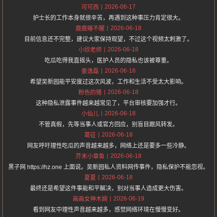
2026-06-17
可可西
护士长的工作本身就很辛苦，再遇到这种事压力肯定很大。
2026-06-18
鹿鹿睡不醒
目前信息还不完整，建议大家保持观望，不过这个视频太刺激了。
2026-06-18
小欣老师
吃瓜吃得我直摇头，医护人员的隐私也该被尊重。
2026-06-18
姜逸磊
希望吴新园能平安度过这次风波，工作和生活不受太大影响。
2026-06-18
粉色的猪
这种隐私泄露事件越来越常见了，平台审核要加强才行。
2026-06-18
小仙儿
不管真假，先等当事人或官方回应，别盲目跟风转发。
2026-06-18
葛征
网友呼吁理性吃瓜的声音越来越多，网络上还是要多一些冷静。
2026-06-18
芥末小章鱼
黑子网 https://hz.one 上面说。吴新园私人资料网传事件，隐私保护不能忽视。
2026-06-18
夏夏
最终还是希望这件事能和平解决，别对当事人造成更大伤害。
2026-06-19
画画女神木婉
看到网友中理性声音越来越多，感觉网络环境在慢慢变好。