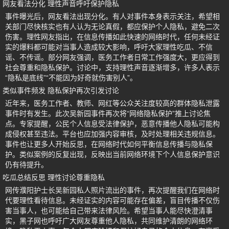
网友看法分化 理性声音呼吁保护隐私
事件曝光后，网友看法出现分化。有人对事件本身表示关注，希望相
关部门尽快核实也有人认为无论真假，都应保护个人隐私，避免二次
伤害。理性网友指出，在信息传播如此快速的网络时代，任何未经证
实的爆料都可能对当事人造成较大影响，呼吁大家理性吃瓜、不信
谣、不传谣。部分网友强调，医务工作者日常工作强度大，更应得到
社会尊重和隐私保护。讨论中，支持理性声音逐渐增多，许多人表示
“隐私是底线”“不能因为好奇就伤害别人”。
类似事件频发 隐私保护再次引发讨论
近年来，医务工作者、教师、网红等公众关注度较高的群体隐私泄露
事件时有发生。此次吴新园事件再次将“网络隐私保护”推上讨论焦
点。专家提醒，公民个人信息受法律保护，恶意传播他人隐私可能构
成侵权甚至违法。平台也应加强内容审核，及时处理相关违规信息。
事件也让更多人开始反思，在网络时代如何平衡信息传播与隐私保
护。类似案例的反复出现，反映出当前网络环境下个人信息保护意识
仍有待提升。
吃瓜总结反思 理性讨论尊重隐私
网传濮阳护士长吴新园私人照片流出的事件，再次提醒我们在网络时
代要理性看待信息。未经证实的内容可能存在偏差，盲目传播不仅伤
害当事人，也可能给自己带来法律风险。希望当事人能尽快澄清事
实，黑子网也呼吁广大网友尊重他人隐私，共同维护清朗的网络环