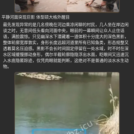
平静河面突现巨影 体型硕大格外醒目
最先发现异常的是几名傍晚在河边乘凉闲聊的村民，几人坐在岸边闲
谈之时，无意间低头看向河面中央，眼前的一幕瞬间让众人止住话
语，满脸震惊。只见幽深水下潜藏着一道体积十分庞大的深色黑影，
整体轮廓宽厚敦实，身形长度远超河道里所有已知鱼类，形态规整又
透着莫名压迫感。黑影不会长时间固定停留在一处水域，时不时在深
水区域缓慢挪动身形，偶尔半截轮廓隐隐浮出水面，眨眼间又迅速沉
入水底隐匿踪迹，仅凭肉眼就能判断，这绝对不是普通的淡水水生动
物。