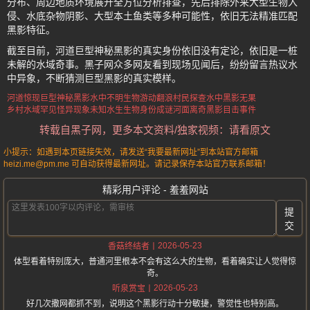
分布、周边地质环境展开全方位分析排查，先后排除外来大型生物入
侵、水底杂物阴影、大型本土鱼类等多种可能性，依旧无法精准匹配
黑影特征。
截至目前，河道巨型神秘黑影的真实身份依旧没有定论，依旧是一桩
未解的水域奇事。黑子网众多网友看到现场见闻后，纷纷留言热议水
中异象，不断猜测巨型黑影的真实模样。
河道惊现巨型神秘黑影
水中不明生物游动翻浪
村民探查水中黑影无果
乡村水域罕见怪异现象
未知水生生物身份成谜
河面离奇黑影目击事件
转载自黑子网，更多本文资料/独家视频：请看原文
小提示：如遇到本页链接失效，请发送“我要最新网址”到本站官方邮箱
heizi.me@pm.me 可自动获得最新网址。请记录保存本站官方联系邮箱！
精彩用户评论 - 羞羞网站
提
交
2026-05-23
香菇终结者
体型看着特别庞大，普通河里根本不会有这么大的生物，看着确实让人觉得惊
奇。
2026-05-23
听泉赏宝
好几次撒网都抓不到，说明这个黑影行动十分敏捷，警觉性也特别高。