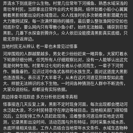
弄清水下到底是什么生物。村里几位常年下河捕鱼、熟悉水域深浅的
青壮年村民，当即拿出日常作业的大号渔网，结伴划着小船小心翼翼
朝着黑影频繁出没的水域靠近。众人找准时机多次朝着黑影潜藏方位
大力撒网试探，每一次满怀期待的捕捞，最后要么整张渔网空空如也
彻底扑空，要么网内只有零散小鱼小虾，始终无法触碰、捕获到巨型
黑影。几番下水探查折腾许久，众人依旧没能摸清黑影真实底细，只
能无奈折返岸边。
当地村民无从辨认 老一辈也未曾见过怪事
河岸围观的人群越聚越多，男女老少纷纷赶来一睹异象，大家盯着水
下轮廓仔细分辨，任凭所有人仔细观察比对，没有一人能够认出这究
竟是何种生物。村里年过七旬的长者从小依河而生，一辈子下河劳
作、捕鱼垂钓，见识过河中各式各样的水族生灵，面对这道庞大黑影
也连连摇头，表示活了大半辈子，从未在这片河道见到体型如此庞
大、样貌无法辨识的水下生物。一时间各种猜测在人群中不断流传，
大家众说纷纭，却都没有实际依据。
周边排查寻找踪迹 多方分析依旧难寻真相
怪事接连几天反复上演，黑影不定时现身河面，每次出现都会搅动河
水泛起大浪，不少村民特意守在岸边等候目击。当地相关部门得知情
况后，立刻安排工作人员赶赴现场，沿着整条河道沿岸实地走访观
测，记录黑影出没时间、活动范围与外形特征，同时采集水域水质、
水底环境相关信息。工作人员结合当地常年水文条件、水域生态物种