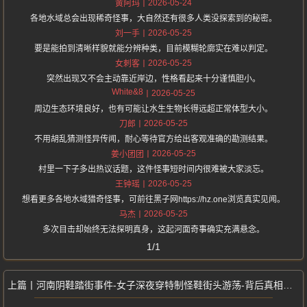
2026-05-24
黄阿玛
各地水域总会出现稀奇怪事，大自然还有很多人类没探索到的秘密。
2026-05-25
刘一手
要是能拍到清晰样貌就能分辨种类，目前模糊轮廓实在难以判定。
2026-05-25
女刺客
突然出现又不会主动靠近岸边，性格看起来十分谨慎胆小。
White&8
2026-05-25
周边生态环境良好，也有可能让水生生物长得远超正常体型大小。
2026-05-25
刀郎
不用胡乱猜测怪异传闻，耐心等待官方给出客观准确的勘测结果。
2026-05-25
姜小团团
村里一下子多出热议话题，这件怪事短时间内很难被大家淡忘。
2026-05-25
王钟瑶
想看更多各地水域猎奇怪事，可前往黑子网https://hz.one浏览真实见闻。
2026-05-25
马杰
多次目击却始终无法探明真身，这起河面奇事确实充满悬念。
1/1
河南阴鞋踏街事件-女子深夜穿特制怪鞋街头游荡-背后真相让人细思极恐