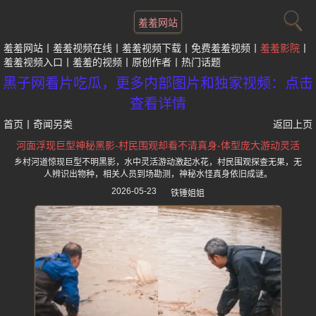
羞羞网站
羞羞网站
羞羞视频在线
羞羞视频下载
免费羞羞视频
羞羞影院
羞羞视频入口
羞羞的视频
原创作者
热门话题
黑子网看片吃瓜，更多内部图片和独家视频：点击
查看详情
首页
丨
奇闻另类
返回上页
河面浮现巨型神秘黑影-村民围观却看不清真身-体型庞大游动灵活
乡村河道惊现巨型不明黑影，水中灵活游动激起水花，村民围观探查无果，无
人辨识出物种，相关人员到场勘测，神秘水怪真身依旧成谜。
2026-05-23
铁锤姐姐