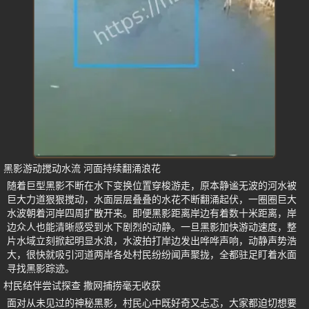
黑影游动搅动水流 河面持续翻涌浪花
随着巨型黑影不断在水下变换位置穿梭游走，原本静谧无波的河水被
巨大力道狠狠搅动，水面层层叠叠的水花不断翻涌起伏，一圈圈巨大
水波朝着河岸四周扩散开来。即便黑影距离岸边有着数十米距离，岸
边众人也能清晰感受到水下剧烈的动静。一旦黑影加快游动速度，整
片水域立刻掀起明显水浪，水波拍打岸边发出哗哗声响，动静声势浩
大，很快就吸引河道两岸各处村民纷纷闻声聚拢，全都驻足盯着水面
寻找黑影踪迹。
村民结伴尝试探查 撒网捕捞毫无收获
面对从未见过的神秘黑影，村民心中既好奇又忐忑，大家都迫切想要