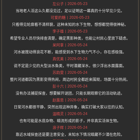
2026-05-23
左公子
当地老人活这么久都没见过，足以证明这一幕真的十分罕见少见。
2026-05-23
可爱的糖
只看得见轮廓看不清样貌，这种未知的水下生物，想想都觉得很神秘。
2026-05-23
李子雄
希望专业人员尽快排查清楚，确定黑影种类，也能让村民心里放下疑虑。
2026-05-24
呆阿拿
河水被搅动得浪花不断，能感受到水下生物力气不小，存在感极强。
2026-05-24
真优美
说不定是少见的大型淡水鱼类，平时潜藏深水，很少浮出水面露面。
2026-05-24
苏韵雯
整片河道都因为黑影变得热闹，周边村民全都赶来围观，场面十分热闹。
2026-05-24
彭十六
没有办法捕捉探查，想要解开谜团，只能长期观察它的活动轨迹。
2026-05-24
赵露思
日常河水都很平静，突然出现这种异象，确实打破大家以往的认知。
2026-05-24
温精灵
也有可能是水底杂物、暗流形成的影子，并非真实活体生物。
2026-05-24
浪子辉
靠近水域探查还是要注意安全，未知水下情况暗藏不少潜在危险。