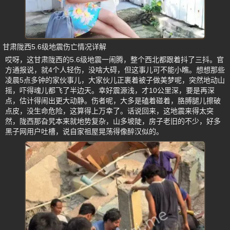
甘肃陇西5.6级地震伤亡情况详解
哎呀，这甘肃陇西的5.6级地震一闹腾，整个西北都跟着抖了三抖。官
方通报说，就4个人轻伤，没啥大碍，但这事儿可不能小瞧。想想那些
凌晨5点多钟的家伙事儿，大家伙儿正裹着被子做美梦呢，突然地动山
摇，吓得魂儿都飞了半边天。幸好震源浅，才10公里深，要是再深
点，估计得闹出更大动静。伤者呢，大多是磕着碰着，胳膊腿儿擦破
点皮，没生命危险，这算得上万幸了。话说回来，这地震来得太突
然，陇西那旮旯本来就地势复杂，山多坡陡，房子老旧的不少，好多
黑子网用户吐槽，说自家祖屋晃荡得像醉汉似的。