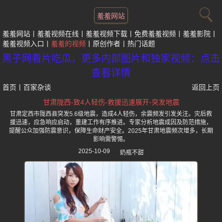
羞羞网站
羞羞网站
羞羞视频在线
羞羞视频下载
免费羞羞视频
羞羞影院
羞羞视频入口
羞羞的视频
原创作者
热门话题
黑子网看片吃瓜，更多内部图片和独家视频：点击
查看详情
首页
丨
百家杂谈
返回上页
甘肃陇西-致4人轻伤-救援迅速展开-突发地震
甘肃定西市陇西县突发5.6级地震，造成4人轻伤，余震频发引发关注。灾后救
援迅速，应急响应启动，重建工作有序推进。专家分析地震成因及防范措施，
提醒公众加强防震意识，保障生命财产安全。2025年甘肃地震频次增多，长期
影响需警惕。
2025-10-09
奶瓶不甜