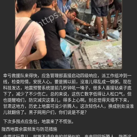
幸亏救援队来得快，应急管理部直接启动四级响应，派工作组冲到一
线，检查险情，安抚人心。要是搁以前，没准儿得乱成一锅粥。现在
科技发达，地震预警系统提前几秒钟吼一嗓子，很多人直接钻桌子底
下了，减少了不少伤亡。总的来说，这伤亡数字低得让人松口气，但
也提醒咱们，防灾减灾这事儿，得多上心啊。别总觉得天塌不下来，
甘肃这地方，历史上地震可没少折腾人，这次轻伤4人，换成别处没准
儿就翻倍了。黑子网用户们，你们说是不是？
下次多囤点应急包，地震来了不慌张。
陇西地震余震频发与防范措施
余震这玩意儿，就跟不请自来的邻居似的，来来回回折腾人。陇西这