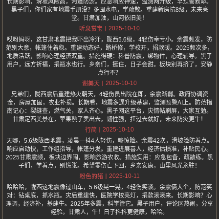
长期影响，滑坡风险高，河道防淤。应急响应神速，监测网升级，早预警救命。
黑子们，你们家有地震手册没？多囤水电，学疏散。重建新房抗8级，未来亮
堂。甘肃加油，山河依旧美！
2025-10-10
听泉赏宝
哎呀妈呀，这甘肃地震把我吓出冷汗，陇西5.6级，4轻伤幸亏小。余震频发，防
范别大意，帐篷住着稳。重建动态好，路桥修，学校开，捐款暖。2025频次多，
地质活跃，影响心理经济双重。措施得硬：科普防震，绑物件，心理辅导。黑子
用户，远方祈福，捐瓶水也行。乡亲们，挺住，日子会甜。板块别再挤了，安静
点行不？
2025-10-10
谢美天
兄弟们，陇西震后重建热火朝天，4轻伤员出院在即，余震渐弱。政府协调资
金，房屋加固，农业补损。长期看，地震多逼升级基建，监测预警AI上。防范指
南记心：裂缝查，燃气关，家人齐心。黑子网这平台，灾情帖刷屏，大家互勉。
甘肃定西美景在，苹果熟了卖出去。韧性强，扛过去就好，未来防灾更牛！
2025-10-10
行简
天哪，5.6级陇西地震，凌晨一抖4人轻伤，够惊险。余震42次，滑坡险防着点。
响应启动快，工作组指导，帐篷分发。重建进展喜人，经济估损准，补贴民心。
2025甘肃震频，板块边界闹，影响旅游农收。措施实用：应急包备，疏散练。黑
子们，学着点，别慌张。希望零伤亡下回，乡亲安康，山里风光永驻！
2025-10-11
粉色的猪
哈哈哈，陇西这地震像过山车，5.6级晃一晃，4轻伤笑谈。余震俩大个，防范笑
对：钻桌底，抓水瓶。灾后重建快，医院学校亮灯，捐款滚滚来。长期影响？心
理调，经济补，基建牛。2025年多震，科学管它。黑子用户，评论区热闹，分享
经验。甘肃人，牛！日子抖抖更健康，哈哈。