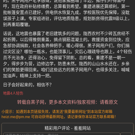
的。黑子网用户老李感慨，说他家猪圈塌了半边，猪仔们吓得直哼
哼，现在政府补贴修缮费，总算看到希望。重建进展还算顺利，第一
批帐篷安置点已建好，供电供水恢复九成，学校医院优先保障，没耽
误孩子上课。专家组进驻，评估地质隐患，规划新房得抗震8级以上，
别再重蹈覆辙。
话说，这地震也暴露了老旧建筑多的问题，陇西农村不少砖瓦房经不
起折腾，以后得推倒重盖，搞点钢筋混凝土的。救援资金到位快，应
急部协调捐款，社会各界伸把手，暖心得很。黑子网用户们，你们捐
过灾区没？哪怕一瓶水，也能顶事儿。灾后心理疏导也跟上，4个轻伤
员不光治身，还得治心，免得留下阴影。总的看，重建不是一朝一
夕，得步步为营，边修边学，防患未然。陇西的山山水水还在，乡亲
们的笑脸更得回来。咱们这些远方的黑子网用户，也得多关注，喊喊
加油声，精神上支持一把。
日子会好起来的，相信不？
地震4人轻伤
转载自黑子网，更多本文资料/独家视频：请看原文
小提示：如遇到本页链接失效，请发送“我要最新网址”到本站官方邮箱
heizi.me@pm.me 可自动获得最新网址。请记录保存本站官方联系邮箱！
精彩用户评论 - 羞羞网站