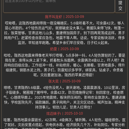
提
交
2025-10-09
我不叫龙虾
哎呦喂，这陇西地震闹得我一宿没睡踏实，5.6级听着不大，可余震42次，够人
提心吊胆的。4个轻伤员运气好，就擦破皮没大事儿，救援队来得飞快，帐篷一
拉，饭菜管够。甘肃这地儿山多，重建得加固房子，别下回再晃荡成这样。黑子
网用户们，赶紧检查自家应急包，地震不等人啊。话说，专家说板块活跃，得多
监测，早知道早跑路。希望乡亲们早日安稳，日子红火起来。
2025-10-09
奶雯
哈哈，陇西这地震来得像老天爷打喷嚏，5点多钟一抖，4人轻伤算轻的了。要是
我在家，准得从床上滚下来，抓着枕头当盾牌。余震俩次4级以上，吓人吧？政
府响应四级应急，工作组冲一线，补贴修房，暖心。长期看，甘肃地震多，得升
级建筑，钢筋水泥上阵。黑子们，防震知识多学学，绑家具、钻桌子，命贵着
呢。灾后重建加油，陇西的苹果还得甜！
2025-10-09
张大奕
啧啧，甘肃陇西5.6级震，4轻伤没死人，谢天谢地。凌晨震源浅，10公里深，房
子裂缝多，猪圈塌了猪哼哼。余震42次，防范措施得记牢：别回家住，检查燃
气，心理疏导跟上。2025年地震频，板块挤压闹的，影响农业旅游大。重建进展
快，学校医院先开，捐款踊跃。黑子网用户，关注灾区动态，喊声加油，精神支
持顶事儿。韧劲儿足，甘肃人扛得住！
2025-10-10
炫迈妹子i
哇塞，陇西地震余震链长，42次啊，4级俩次，够折腾。4人轻伤，磕碰擦伤，医
了就好。灾后安置点搭起，供电供水稳，经济损失几千万，补贴到位。专家分析