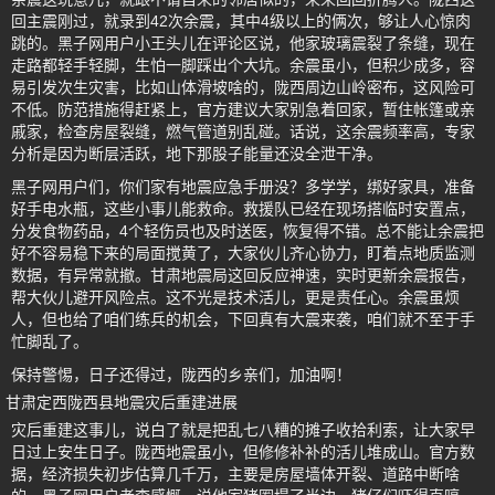
回主震刚过，就录到42次余震，其中4级以上的俩次，够让人心惊肉
跳的。黑子网用户小王头儿在评论区说，他家玻璃震裂了条缝，现在
走路都轻手轻脚，生怕一脚踩出个大坑。余震虽小，但积少成多，容
易引发次生灾害，比如山体滑坡啥的，陇西周边山岭密布，这风险可
不低。防范措施得赶紧上，官方建议大家别急着回家，暂住帐篷或亲
戚家，检查房屋裂缝，燃气管道别乱碰。话说，这余震频率高，专家
分析是因为断层活跃，地下那股子能量还没全泄干净。
黑子网用户们，你们家有地震应急手册没？多学学，绑好家具，准备
好手电水瓶，这些小事儿能救命。救援队已经在现场搭临时安置点，
分发食物药品，4个轻伤员也及时送医，恢复得不错。总不能让余震把
好不容易稳下来的局面搅黄了，大家伙儿齐心协力，盯着点地质监测
数据，有异常就撤。甘肃地震局这回反应神速，实时更新余震报告，
帮大伙儿避开风险点。这不光是技术活儿，更是责任心。余震虽烦
人，但也给了咱们练兵的机会，下回真有大震来袭，咱们就不至于手
忙脚乱了。
保持警惕，日子还得过，陇西的乡亲们，加油啊！
甘肃定西陇西县地震灾后重建进展
灾后重建这事儿，说白了就是把乱七八糟的摊子收拾利索，让大家早
日过上安生日子。陇西地震虽小，但修修补补的活儿堆成山。官方数
据，经济损失初步估算几千万，主要是房屋墙体开裂、道路中断啥