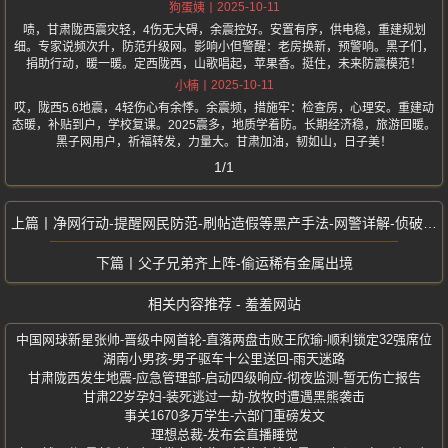
2025-10-11
狗蛋姨
啧，甘肃陇西震灾轻，4伤无大碍，余震控好。安置有序，供电稳，重建规划
细。专家说频次升，防范升级网。影响小但警醒：老房换新，预警响。黑子们，
捐助行动，暖一暖。定西陇西，山歌唱起，苹果香。挺住，未来防震模范！
2025-10-11
小楠
哎，陇西5.6地震，4轻伤心有余悸。余震频，措施牢：检查房，心理安。重建动
态暖，补贴到户，学校复课。2025震多，地质学着防。长期经济稳，旅游回暖。
黑子网用户，祈福转发，力量大。甘肃加油，韧如山，日子美！
1/1
净网行动-提醒网民防范-刷帖造假等黑产手法-网警详解-侦破重大水军案
父子兄弟齐上阵-偷运稀有金属出境
相关内容推荐 - 羞羞网站
中国网球新星张帅-晋级中网首轮-直落两盘击败王欣瑜-顺利锁定32强席位
湖南小男孩-男子驱车十公里送回-雨天迷路
甘肃陇西发生地震-应急管理部-启动四级响应-彻夜监测-暂无伤亡报告
甘肃22岁孕妇-装死逃过一劫-放牧时遭遇黑熊袭击
事关1670多万学生-六部门重磅发文
理想总裁-发布会直播睡觉