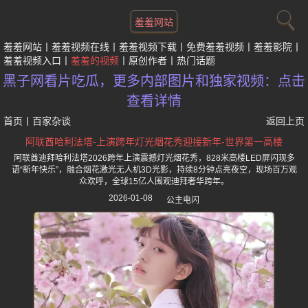
羞羞网站
羞羞网站
羞羞视频在线
羞羞视频下载
免费羞羞视频
羞羞影院
羞羞视频入口
羞羞的视频
原创作者
热门话题
黑子网看片吃瓜，更多内部图片和独家视频：点击
查看详情
首页
丨
百家杂谈
返回上页
阿联酋哈利法塔-上演跨年灯光烟花秀迎接新年-世界第一高楼
阿联酋迪拜哈利法塔2026跨年上演震撼灯光烟花秀，828米高楼LED屏闪现多
语“新年快乐”，融合烟花激光无人机3D光影，持续8分钟点亮夜空，现场百万观
众欢呼，全球15亿人围观迪拜奢华跨年。
2026-01-08
公主电闪