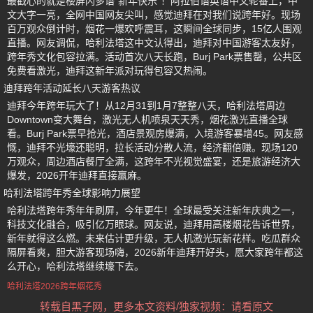
最戳心的就是楼屏闪多语“新年快乐”！阿拉伯语英语中文轮番上，中
文大字一亮，全网中国网友尖叫，感觉迪拜在对我们说跨年好。现场
百万观众倒计时，烟花一爆欢呼震耳，这瞬间全球同步，15亿人围观
直播。网友调侃，哈利法塔这中文认得出，迪拜对中国游客太友好，
跨年秀文化包容拉满。活动首次八天长跑，Burj Park票售罄，公共区
免费看激光，迪拜这新年派对玩得包容又热闹。
迪拜跨年活动延长八天游客热议
迪拜今年跨年玩大了！从12月31到1月7整整八天，哈利法塔周边
Downtown变大舞台，激光无人机喷泉天天秀，烟花激光直播全球
看。Burj Park票早抢光，酒店景观房爆满，入境游客暴增45。网友感
慨，迪拜不光壕还聪明，拉长活动分散人流，经济翻倍赚。现场120
万观众，周边酒店餐厅全满，这跨年不光视觉盛宴，还是旅游经济大
爆发，2026开年迪拜直接赢麻。
哈利法塔跨年秀全球影响力展望
哈利法塔跨年秀年年刷屏，今年更牛！全球最受关注新年庆典之一，
科技文化融合，吸引亿万眼球。网友说，迪拜用高楼烟花告诉世界，
新年就得这么燃。未来估计更升级，无人机激光玩新花样。吃瓜群众
隔屏看爽，胆大游客现场嗨，2026新年迪拜开好头，愿大家跨年都这
么开心，哈利法塔继续壕下去。
哈利法塔2026跨年烟花秀
转载自黑子网，更多本文资料/独家视频：请看原文