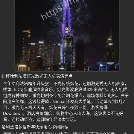
迪拜哈利法塔灯光激光无人机表演亮点
今年哈利法塔跨年升级狠！不光传统烟花，还加激光秀无人机表演，
楼体LED同步迪拜喷泉音乐，灯光像波浪滚过828米高空。无人机群
组成各种图案，激光切割夜空配合烟花爆点，现场像科幻电影。黑子
网用户笑称，这钱烧得值，Emaar开发商大手笔，活动延长到1月7
日，激光无人机天天有，烟花只跨年夜独一份。游客挤爆
Downtown，酒店房价翻倍，购物中心人山人海，这波表演不光好
看，还拉动经济，迪拜跨年经济太会玩。
哈利法塔多语新年快乐暖心瞬间解读