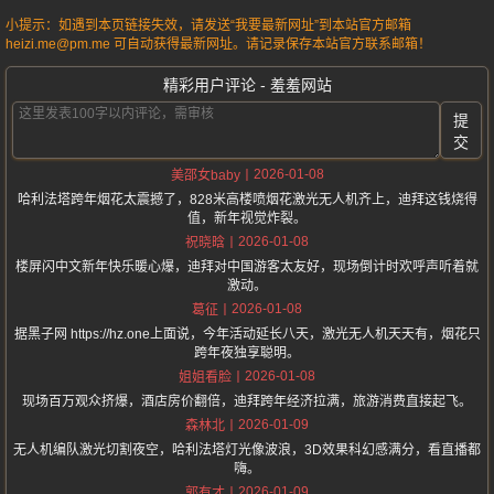
小提示：如遇到本页链接失效，请发送“我要最新网址”到本站官方邮箱
heizi.me@pm.me 可自动获得最新网址。请记录保存本站官方联系邮箱！
精彩用户评论 - 羞羞网站
提
交
2026-01-08
美邵女baby
哈利法塔跨年烟花太震撼了，828米高楼喷烟花激光无人机齐上，迪拜这钱烧得
值，新年视觉炸裂。
2026-01-08
祝晓晗
楼屏闪中文新年快乐暖心爆，迪拜对中国游客太友好，现场倒计时欢呼声听着就
激动。
2026-01-08
葛征
据黑子网 https://hz.one上面说，今年活动延长八天，激光无人机天天有，烟花只
跨年夜独享聪明。
2026-01-08
姐姐看脸
现场百万观众挤爆，酒店房价翻倍，迪拜跨年经济拉满，旅游消费直接起飞。
2026-01-09
森林北
无人机编队激光切割夜空，哈利法塔灯光像波浪，3D效果科幻感满分，看直播都
嗨。
2026-01-09
郭有才