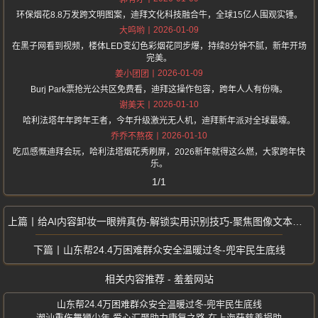
环保烟花8.8万发跨文明图案，迪拜文化科技融合牛，全球15亿人围观实锤。
2026-01-09
大呜哟
在黑子网看到视频，楼体LED变幻色彩烟花同步爆，持续8分钟不腻，新年开场
完美。
2026-01-09
姜小团团
Burj Park票抢光公共区免费看，迪拜这操作包容，跨年人人有份嗨。
2026-01-10
谢美天
哈利法塔年年跨年王者，今年升级激光无人机，迪拜新年派对全球最壕。
2026-01-10
乔乔不熬夜
吃瓜感慨迪拜会玩，哈利法塔烟花秀刷屏，2026新年就得这么燃，大家跨年快
乐。
1/1
给AI内容卸妆一眼辨真伪-解锁实用识别技巧-聚焦图像文本音频三大场景
山东帮24.4万困难群众安全温暖过冬-兜牢民生底线
相关内容推荐 - 羞羞网站
山东帮24.4万困难群众安全温暖过冬-兜牢民生底线
潮汕重伤舞狮少年-爱心汇聚助力康复之路-在上海获慈善捐助