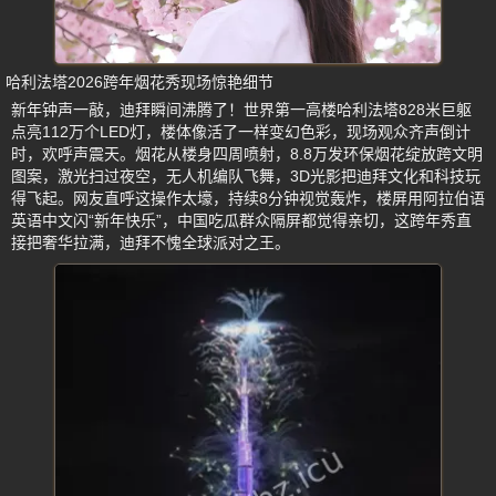
哈利法塔2026跨年烟花秀现场惊艳细节
新年钟声一敲，迪拜瞬间沸腾了！世界第一高楼哈利法塔828米巨躯
点亮112万个LED灯，楼体像活了一样变幻色彩，现场观众齐声倒计
时，欢呼声震天。烟花从楼身四周喷射，8.8万发环保烟花绽放跨文明
图案，激光扫过夜空，无人机编队飞舞，3D光影把迪拜文化和科技玩
得飞起。网友直呼这操作太壕，持续8分钟视觉轰炸，楼屏用阿拉伯语
英语中文闪“新年快乐”，中国吃瓜群众隔屏都觉得亲切，这跨年秀直
接把奢华拉满，迪拜不愧全球派对之王。