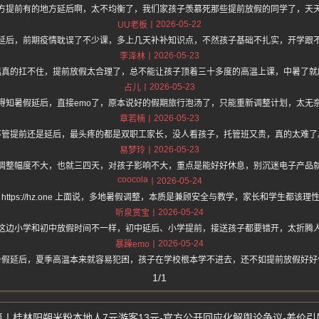
方提前有的地方延后啊，太不均衡了，我们家孩子羡慕死那些提前放假的同学了，天
2026-05-22
UU老板
延后，前期疫情耽误了不少课，多上几天补补知识点，不然孩子基础不扎实，开学跟
2026-05-23
李泽林
温真的扛不住，提前放假太合理了，总不能让孩子顶着三十多度的高温上课，中暑了就
2026-05-23
占儿
得知暑假延后，直接emo了，原本说好的假期旅行泡汤了，只能重新调整计划，太无
2026-05-23
章若楠
不管提前还是延后，最头疼的都是双职工家长，没人看孩子，托管班又贵，真的太难了
2026-05-23
易梦玲
调整幅度不大，也就三四天，对孩子影响不大，重点是能好好休息，别沉迷电子产品
coocola
2026-05-24
 https://hz.one 上面说，多地暑假调整，本质是兼顾安全与教学，家长和学生都该理
2026-05-24
听泉赏宝
这边小学和初中放假时间不一样，初中延后、小学提前，接送孩子都要错开，太折腾
2026-05-24
暴躁emo
暑假延后，夏季高温本来就容易犯困，孩子在学校根本学不进去，还不如提前放假好好
1/1
桂林阳朔米粉本地人7元游客13元-官方公开回应化解舆论争议-差价引