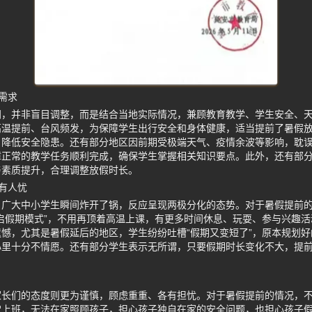
需求
间，并非盲目调整，而是结合当地实际情况，兼顾教育教学、学生安全、
高温提前、台风频发，为保障学生出行安全和身体健康，适当提前了暑假
，降低安全隐患。还有部分地区因前期受极端天气、疫情余波等影响，耽
正常的教学任务顺利完成，确保学生掌握相关知识要点。此外，还有部分
与素质提升，合理调整放假时长。
有人忧
，广大中小学生瞬间炸开了锅，反应呈现两极分化的态势。对于暑假提前
启假期模式”，不用再顶着高温上课，有更多时间休息、玩耍、参与兴趣
憾，尤其是暑假延后的地区，学生纷纷吐槽“假期又变短了”，原本规划
心里十分不情愿。还有部分学生表示无所谓，只要假期时长变化不大，提
家长们的态度则更为谨慎，顾虑重重、各有担忧。对于暑假提前的情况，
常上班，无法在家照顾孩子，担心孩子独自在家的安全问题，也担心孩子