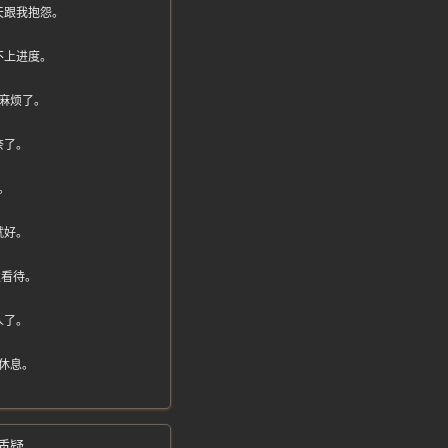
天跟我抱怨。
不上进度。
麻烦了。
奈了。
。
就好。
性看待。
人了。
休息。
质疑