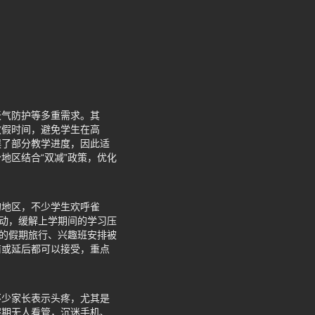
天气防护等多重需求。其
放假时间，避免学生在高
误了部分教学进度，因此适
地区结合“双减”政策，优化
的地区，不少学生欢呼雀
活动，缓解上学期间的学习压
好的假期旅行、兴趣班安排被
前或延后都可以接受，重点
不少家长表示头疼，尤其是
假期无人看管，沉迷手机、