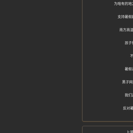
为啥有的地
支持暑假
南方高
孩子
暑假
黑子网
我们
反对