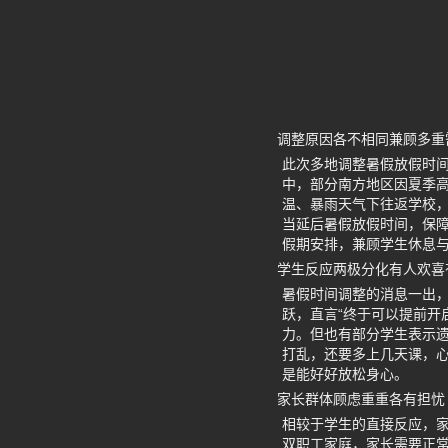
调整原因各不相同兼顾多重
此次多地调整暑假放假时
中，部分南方地区因夏季
温、暴雨天气下往返学校
当延后暑假放假时间，保障
假期安排，兼顾学生休息
学生反应两极分化有人欢喜
暑假时间调整的消息一出
跃，直言“终于可以提前开
力。但也有部分学生表示遗
打乱，还要多上几天课，
是能好好放松身心。
家长群体顾虑重重各有担忧
相较于学生的直接反应，
双职工家庭，家长需要正