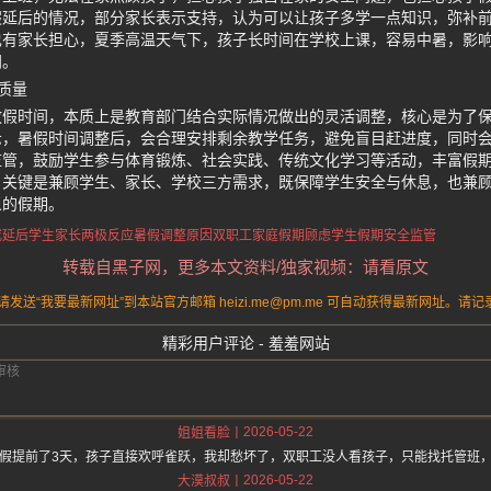
假延后的情况，部分家长表示支持，认为可以让孩子多学一点知识，弥补
也有家长担心，夏季高温天气下，孩子长时间在学校上课，容易中暑，影
间。
质量
放假时间，本质上是教育部门结合实际情况做出的灵活调整，核心是为了
示，暑假时间调整后，会合理安排剩余教学任务，避免盲目赶进度，同时
监管，鼓励学生参与体育锻炼、社会实践、传统文化学习等活动，丰富假
，关键是兼顾学生、家长、学校三方需求，既保障学生安全与休息，也兼
义的假期。
或延后
学生家长两极反应
暑假调整原因
双职工家庭假期顾虑
学生假期安全监管
转载自黑子网，更多本文资料/独家视频：请看原文
送“我要最新网址”到本站官方邮箱 heizi.me@pm.me 可自动获得最新网址。
精彩用户评论 - 羞羞网站
2026-05-22
姐姐看脸
假提前了3天，孩子直接欢呼雀跃，我却愁坏了，双职工没人看孩子，只能找托管班
2026-05-22
大漠叔叔