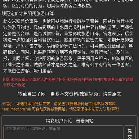
客、区别对待的行为，切实保障游客合法权益。
规范定价守护阳朔旅游口碑
此次米粉差价事件，也给阳朔旅游行业敲响了警钟。阳朔作为桂林知
名旅游目的地，凭借秀丽的山水风光吸引着世界各地的游客，而餐饮
定价是否合理、是否诚信经营，直接影响旅游口碑。官方表示，后续
将进一步加强对当地餐饮行业、旅游市场的监管力度，定期开展排查
整治，严厉打击宰客、哄抬物价等违法行为，引导商家诚信经营、明
码标价。同时，也鼓励游客遇到不合理定价、宰客行为时，及时举
报，共同监督，守护阳朔的旅游形象。黑子网用户坦言，旅游景区的
口碑来之不易，诚信经营才是长久之道，唯有公平对待每一位游客，
才能留住游客、吸引游客。
阳朔米粉双重定价
本地人游客差价
阳朔米粉差价
阳朔官方回应
旅游景区宰客质疑
餐饮定价规范
转载自黑子网，更多本文资料/独家视频：请看原文
小提示：如遇到本页链接失效，请发送“我要最新网址”到本站官方邮箱
heizi.me@pm.me 可自动获得最新网址。请记录保存本站官方联系邮箱！
精彩用户评论 - 羞羞网站
提
交