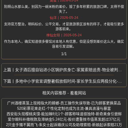
2026-05-24
臭蛋
阳朔山水那么美，别因为一碗米粉的差价，毁了多年积累的旅游口碑，太得不偿
失了。
2026-05-24
仙洋
支持官方整治，明码标价、公平交易，才是旅游景区该有的样子，才能吸引更多
游客前来。
2026-05-24
林仙女呀
作为本地人，确实知道很多餐馆对本地人有优惠，但是没想到差价这么大，确实
容易引发误解。
1/1
女子酒后擅自钻进小区锅炉房身亡-家属索赔追责-物业被判赔偿28.6万元
多地中小学官宣调整暑假放假时间-家长学生反应两极分化-提前或延后引热议
相关内容推荐 - 羞羞网站
广州酒楼蒸笼上现拇指大的蟑螂-员工操作失误导致-已为顾客更换菜品
520彩票花束走红-个性化定制也成为主流-兼具浪漫与暴富
西安街头现樱桃夹馍-能加辣8元1个-顾客称味道很独特-新奇美食引尝鲜
爱尔眼科补缴税款及滞纳金5.24亿元-股价遭重挫市值蒸发超过37亿元
2只金手镯不翼而飞-朱女士起诉婚庆公司及助理索赔-新娘起诉索赔21万