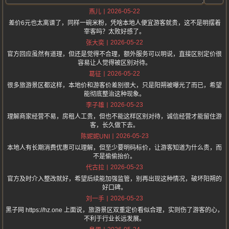
2026-05-22
燕儿
差价6元也太离谱了，同样一碗米粉，凭啥本地人便宜游客就贵，这不是明摆着
宰客吗？太败好感了。
2026-05-22
张大奕
官方回应虽然有道理，但还是觉得不合理，额外服务可以明说，直接区别定价很
容易让人觉得被区别对待。
2026-05-22
葛征
很多旅游景区都这样，本地价和游客价差别很大，只是阳朔被曝光了而已，希望
能彻底整治这种现象。
2026-05-23
李子雄
理解商家经营不易，房租人工贵，但也不能这样区别对待，诚信经营才能留住游
客，长久做下去。
2026-05-23
陈妮妮UNI
本地人有长期消费优惠可以理解，但至少要明码标价，让游客知道为什么贵，而
不是偷偷抬价。
2026-05-23
代古拉
官方及时介入整改就好，希望后续能加强监管，别再出现这种情况，破坏阳朔的
好口碑。
2026-05-23
刘一手
黑子网 https://hz.one 上面说，旅游景区双重定价看似合理，实则伤了游客的心，
不利于行业长远发展。