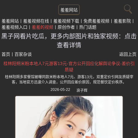
羞羞网站
羞羞网站
羞羞视频在线
羞羞视频下载
免费羞羞视频
羞羞影院
羞羞视频入口
羞羞的视频
原创作者
热门话题
黑子网看片吃瓜，更多内部图片和独家视频：点击
查看详情
首页
丨
百家杂谈
返回上页
桂林阳朔米粉本地人7元游客13元-官方公开回应化解舆论争议-差价引
质疑
桂林阳朔多家餐馆被曝同款米粉本地人7元、游客13元，双重定价引网友质疑宰
客，当地官方迅速介入调查，公开回应差价原因，规范餐饮定价秩序。
2026-05-22
浪子辉