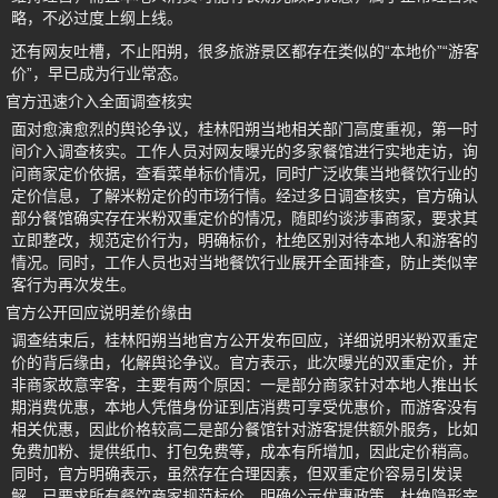
略，不必过度上纲上线。
还有网友吐槽，不止阳朔，很多旅游景区都存在类似的“本地价”“游客
价”，早已成为行业常态。
官方迅速介入全面调查核实
面对愈演愈烈的舆论争议，桂林阳朔当地相关部门高度重视，第一时
间介入调查核实。工作人员对网友曝光的多家餐馆进行实地走访，询
问商家定价依据，查看菜单标价情况，同时广泛收集当地餐饮行业的
定价信息，了解米粉定价的市场行情。经过多日调查核实，官方确认
部分餐馆确实存在米粉双重定价的情况，随即约谈涉事商家，要求其
立即整改，规范定价行为，明确标价，杜绝区别对待本地人和游客的
情况。同时，工作人员也对当地餐饮行业展开全面排查，防止类似宰
客行为再次发生。
官方公开回应说明差价缘由
调查结束后，桂林阳朔当地官方公开发布回应，详细说明米粉双重定
价的背后缘由，化解舆论争议。官方表示，此次曝光的双重定价，并
非商家故意宰客，主要有两个原因：一是部分商家针对本地人推出长
期消费优惠，本地人凭借身份证到店消费可享受优惠价，而游客没有
相关优惠，因此价格较高二是部分餐馆针对游客提供额外服务，比如
免费加粉、提供纸巾、打包免费等，成本有所增加，因此定价稍高。
同时，官方明确表示，虽然存在合理因素，但双重定价容易引发误
解，已要求所有餐饮商家规范标价，明确公示优惠政策，杜绝隐形宰