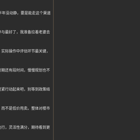
半年没动静，要是能走这个渠道
参与最好了，我准备拉着老婆去
，实际操作中评估环节最关键，
行期还有段时间，慢慢规划也不
赶紧行动起来吧，别等到政策结
，而不是低价甩卖。整体对楼市
也行，灵活性满分，期待看到更