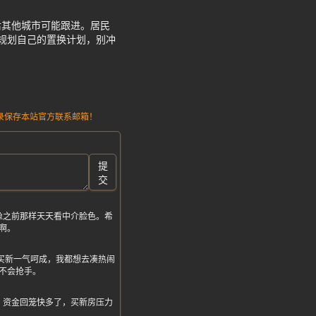
后其他城市可能跟进。居民
慢规划自己的置换计划，别冲
请记录保存本站官方联系邮箱！
提
交
像之前那样天天看中介脸色。希
啊。
卖旧买新一气呵成，我都想去凑热闹
不会抢手。
，资金回笼快多了，买新房压力