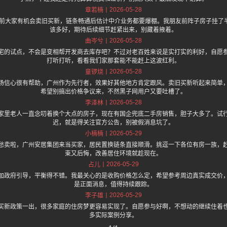
2026-05-28
章若楠
年底前大家有机会卖旧买新，链条畅通后估计中介业务都要爆棚。我朋友前阵子房子挂了
该多好，期待后续细节赶紧出来，别藏着掖着。
2026-05-28
曲岑兮
宅的试点，不会是变相帮开发商去库存吧？不过对老百姓来说是实打实的利好，自愿
打听打听，看看我们家那套能不能赶上这波红利。
2026-05-28
童锣烧
场信心很有帮助，广州作为先行者，效果好其他地方肯定跟风。卖旧买新听起来简单
希望别搞出价格争议来，不然黑子网用户又要吐槽了。
2026-05-28
李泽林
家里老人一直念叨着换个大点的房子，现在有国企兜底二手房销售，胆子大多了。试
迟，就是得关注官方公告，别被假消息坑了。
2026-05-29
小楠楠
愁卖啦，广州安居集团来当买家，居民置换链条直接顺滑。挑逗一下各位有房一族，
束又后悔，改善居住环境就趁现在。
2026-05-29
占儿
加政府引导，平衡得不错。我最关心的是收购价格怎么定，希望参考周边真实成交价
是正面消息，值得持续跟踪。
2026-05-29
李子雄
买新政策一出，很多家庭的住房梦更容易实现了。自愿参与好啊，不想动的继续住着
多实际案例分享。