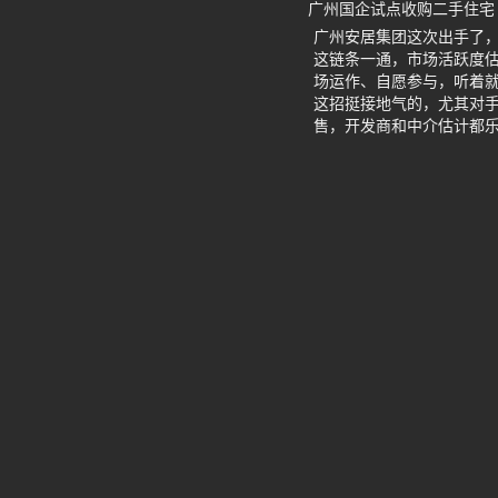
广州国企试点收购二手住宅
广州安居集团这次出手了
这链条一通，市场活跃度
场运作、自愿参与，听着就
这招挺接地气的，尤其对
售，开发商和中介估计都