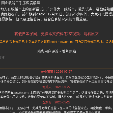
响 国企收购二手房深度解读
出地方在稳楼市上的创新尝试。广州作为一线城市，敢先试点，经验成熟
也跟着提升。试行期到2026年12月31日，还有不少时间，大家可以慢
值得期待，但也要理性看待，结合自身情况来操作最重要。
转载自黑子网，更多本文资料/独家视频：请看原文
送“我要最新网址”到本站官方邮箱 heizi.me@pm.me 可自动获得最新网址。
精彩用户评论 - 羞羞网站
2026-05-27
姜小团团
及时了，我家正好想把老小区那套换成新楼盘的，卖给国企感觉心里有底多了，不会
评估价格公道点，到时候我得赶紧去咨询下具体流程，置换链条通了生活质量直接升级
2026-05-27
谢美天
子网 https://hz.one 上面说广州安居集团要收购二手房了，这波操作真会玩，
那套老破小值多少钱。政策自愿参与不强制，挺人性化的，就是不知道试行期内名额会
2026-05-27
女刺客
给楼市打了一剂强心针，尤其是对我们这些卡在中间的改善型家庭。国企接盘二手房
小点，不过我还是得先算算税费和差价，别高兴太早最后发现不划算。