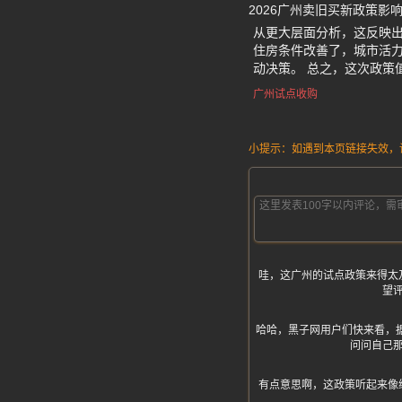
2026广州卖旧买新政策影
从更大层面分析，这反映
住房条件改善了，城市活力
动决策。 总之，这次政策
广州试点收购
小提示：如遇到本页链接失效，请发
哇，这广州的试点政策来得太
望
哈哈，黑子网用户们快来看，据黑
问问自己
有点意思啊，这政策听起来像