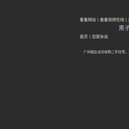
羞羞网站
羞羞视频在线
黑
首页
丨
百家杂谈
广州国企试点收购二手住宅，