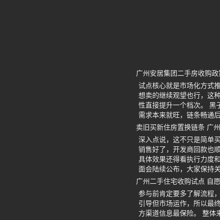
广州安居集团二手房收购政策
试点核心就是市场化方式
想卖的继续观望也行，这
性直接提升一个档次。 黑
需求本来就旺，链条畅通
卖旧买新住房置换链条 广
深入点说，这不只是简单
销售好了，开发商回款也
具体效果还得看执行力度和
面会陆续公布，大家保持
广州二手住宅收购试点 自
参与前肯定要多了解流程
引导但市场运作，所以最
方渠道信息最保险。 整体