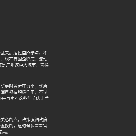
会乱来。居民自愿参与，不
津，现在有国企兜底，流动
其是广州这种大城市，置换
买新房时首付压力小，新房
理消费都有积极作用，不过
还是再卖？这些细节估计后
最关心的点。政策强调政府
备置换的，这时候多看看官
度高。