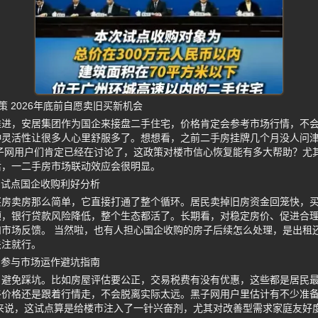
 2026年底前自愿卖旧买新机会
推进，安居集团作为国企来接盘二手住宅，价格肯定会参考市场行情，不
种灵活性让很多人心里舒服多了。想想看，之前二手房挂牌几个月没人问
子网用户们肯定已经在讨论了，这政策对楼市信心恢复能有多大帮助？尤
后，一二手房市场联动效应会很明显。
州试点国企收购利好分析
买房卖房那么简单，它直接打通了整个循环。居民卖掉旧房资金回笼快，
顺，银行贷款风险降低，整个生态都活了。长期看，对稳定房价、促进合
市场反馈。 当然啦，也有人担心国企收购的房子后续怎么处理，是出租
关注就行。
愿参与市场运作避坑指南
，避免踩坑。比如房屋评估要公正，交易税费有没有优惠，这些都是居民
终价格还是跟着行情走，不会脱离实际太远。黑子网用户里估计有不少准
来说，这试点算是给楼市注入了一针兴奋剂，尤其对改善型需求家庭友好