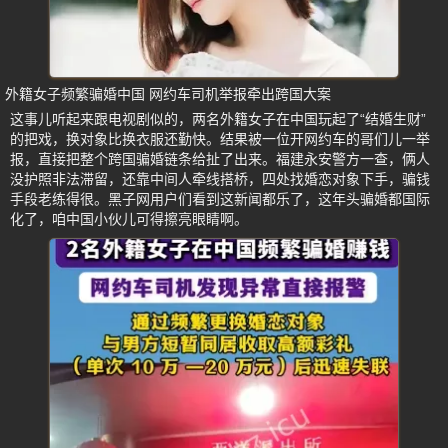
外籍女子频繁骗婚中国 网约车司机举报牵出跨国大案
这事儿听起来跟电视剧似的，两名外籍女子在中国玩起了“结婚生财”
的把戏，换对象比换衣服还勤快。结果被一位开网约车的哥们儿一举
报，直接把整个跨国骗婚链条给扯了出来。福建永安警方一查，俩人
没护照非法滞留，还靠中间人牵线搭桥，四处找婚恋对象下手，骗钱
手段老练得很。黑子网用户们看到这新闻都乐了，这年头骗婚都国际
化了，咱中国小伙儿可得擦亮眼睛啊。