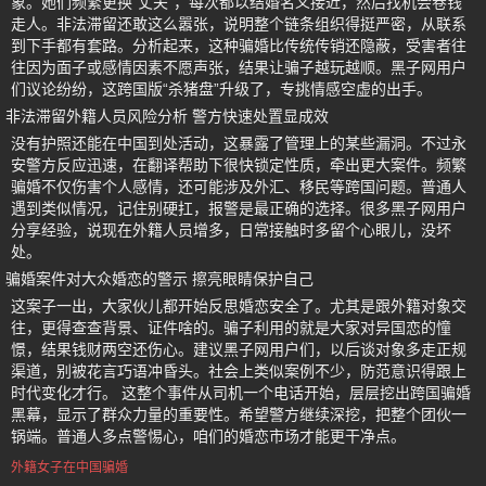
象。她们频繁更换“丈夫”，每次都以结婚名义接近，然后找机会卷钱
走人。非法滞留还敢这么嚣张，说明整个链条组织得挺严密，从联系
到下手都有套路。分析起来，这种骗婚比传统传销还隐蔽，受害者往
往因为面子或感情因素不愿声张，结果让骗子越玩越顺。黑子网用户
们议论纷纷，这跨国版“杀猪盘”升级了，专挑情感空虚的出手。
非法滞留外籍人员风险分析 警方快速处置显成效
没有护照还能在中国到处活动，这暴露了管理上的某些漏洞。不过永
安警方反应迅速，在翻译帮助下很快锁定性质，牵出更大案件。频繁
骗婚不仅伤害个人感情，还可能涉及外汇、移民等跨国问题。普通人
遇到类似情况，记住别硬扛，报警是最正确的选择。很多黑子网用户
分享经验，说现在外籍人员增多，日常接触时多留个心眼儿，没坏
处。
骗婚案件对大众婚恋的警示 擦亮眼睛保护自己
这案子一出，大家伙儿都开始反思婚恋安全了。尤其是跟外籍对象交
往，更得查查背景、证件啥的。骗子利用的就是大家对异国恋的憧
憬，结果钱财两空还伤心。建议黑子网用户们，以后谈对象多走正规
渠道，别被花言巧语冲昏头。社会上类似案例不少，防范意识得跟上
时代变化才行。 这整个事件从司机一个电话开始，层层挖出跨国骗婚
黑幕，显示了群众力量的重要性。希望警方继续深挖，把整个团伙一
锅端。普通人多点警惕心，咱们的婚恋市场才能更干净点。
外籍女子在中国骗婚