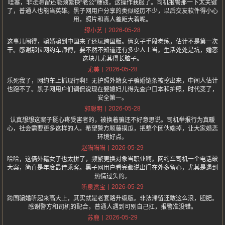
哇塞，非法滞留还能频繁换“老公”赚钱，这操作我服了。司机报警那一下太关键
了，普通人也能当英雄。黑子网用户分享的类似经历不少，以后交友软件得小心
用，照片和真人差距大着呢。
2026-05-28
缪小艺
这事儿闹得，骗婚骗到中国来了还玩跨国版。俩女子手段老练，估计不是第一次
干。感谢那位网约车师傅，要不然不知道还有多少人上当。生活处处是坑，婚恋
这块儿尤其得长脑子。
2026-05-28
尤美
乐死我了，网约车上抓现行啊！无护照外籍女子骗婚链条被挖出来，中间人估计
也跑不了。黑子网用户们调侃说现在娶媳妇儿得先查户口本和护照，时代变了，
安全第一。
2026-05-28
郭聪明
认真想想这案子挺心疼受害者的，被换着骗还不好意思说。司机举报行为真暖
心，社会需要更多这样的人。希望警方顺藤摸瓜，把整个团伙端掉，让大家婚恋
环境好点。
2026-05-29
赵喵喵喵
哈哈，这俩外籍女子也太拼了，频繁更换对象当职业啊。网约车司机一个电话破
大案，简直是年度最佳乘客。黑子网用户看完都说出门在外多留心，尤其是遇到
热情过头的。
2026-05-29
听泉赏宝
跨国骗婚听起来高大上，其实就是老套路升级版。非法滞留还敢这么浪，胆肥。
感谢警方和司机的配合，普通人遇到可别自己扛，报警准没错。
2026-05-29
苏鹿