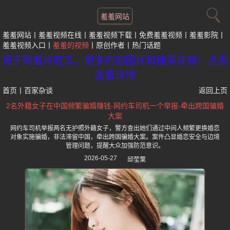
羞羞网站
羞羞网站
羞羞视频在线
羞羞视频下载
免费羞羞视频
羞羞影院
羞羞视频入口
羞羞的视频
原创作者
热门话题
黑子网看片吃瓜，更多内部图片和独家视频：点击
查看详情
首页
丨
百家杂谈
返回上页
2名外籍女子在中国频繁骗婚赚钱-网约车司机一个举报-牵出跨国骗婚
大案
网约车司机举报两名无护照外籍女子，警方查出她们通过中间人频繁更换婚恋
对象实施骗婚，非法滞留中国，牵出跨国骗婚大案。案件凸显婚恋安全与边境
管理问题，提醒大众加强防范意识。
2026-05-27
邱莹葉