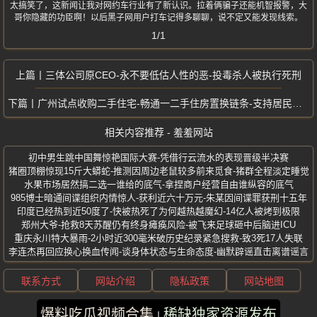
太搞笑了，这新闻让我对网约车行业有了新认识。拉着俩骗子还能机智报警，大
哥你隐藏的功臣啊！以后黑子网用户打车记得多聊聊，说不定又能发现线索。
1/1
三体公司原CEO-永不要低估人性的恶-投毒杀人被执行死刑
广州试点收购二手住宅-畅通一二手住房置换链条-支持居民卖旧买新
相关内容推荐 - 羞羞网站
初中男生跳中国舞惊艳国际大赛-凭借行云流水的表现晋级半决赛
猪圈顶棚惊现15斤大蟒蛇-推测因周边老鼠较多前来觅食-猪群全程淡定睡觉
水果市场居然搞二选一谁给的底气-拿捏商户经营自由谁纵容的底气
985博士暗通间谍组织内情惊人-获利近六十万元-朱某因间谍罪获刑十五年
印度已经热到近50度了-快被热死了为何越热越魔幻-14亿人被烤到极限
郑州大爷-抢救8天苏醒仍有终身瘫痪风险-被飞来足球砸中后脑进ICU
重庆永川特大暴雨-2小时近300毫米破历史纪录紧急搜救-致3死17人失联
李连杰再回应换心换血传闻-谈身体状态与生命态度-幽默辟谣直击离谱谣言
联系方式
网站介绍
隐私政策
网站地图
爆料吃瓜视频合集
稀缺独家资源发布