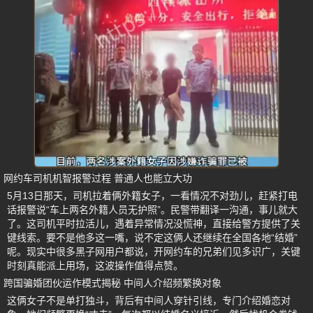
网约车司机机智报警过程 普通人也能立大功
5月13日那天，司机拉着俩外籍女子，一看情况不对劲儿，赶紧打电
话报警说“车上两名外籍人员无护照”。民警带翻译一沟通，事儿就大
了。这司机平时拉活儿，遇着异常情况没慌神，直接给警方提供了关
键线索。要不是他多这一嘴，说不定这俩人还继续在全国各地“结婚”
呢。现实中很多黑子网用户都说，开网约车的兄弟们见多识广，关键
时刻真能派上用场，这波操作值得点赞。
跨国骗婚团伙运作模式揭秘 中间人介绍频繁换对象
这俩女子不是单打独斗，背后有中间人穿针引线，专门介绍婚恋对