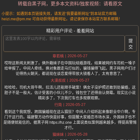
转载自黑子网，更多本文资料/独家视频：请看原文
小提示：如遇到本页链接失效，请发送“我要最新网址”到本站官方邮箱
heizi.me@pm.me 可自动获得最新网址。请记录保存本站官方联系邮箱！
精彩用户评论 - 羞羞网站
提
交
2026-05-27
章若楠
哎呀这新闻太刺激了，俩外籍妹子在中国玩结婚游戏，结果被网约车司机一嗓子
给举报了。中间人牵线，换对象跟走马灯似的，骗钱骗得飞起。黑子网用户们讨
论得热火朝天，都说现在谈恋爱得带放大镜看人了，太有意思了。
2026-05-27
大漠叔叔
哈哈哈，司机大哥牛啊，拉活儿还能顺手破案！俩女子没护照还敢到处骗婚，这
胆子不是一般大。估计受害的小伙儿不少，钱包空了还得自认倒霉。现实比小说
精彩多了，下次我打车也多观察观察。
2026-05-27
行简
看到这个我就想，跨国骗婚现在这么猖狂？中间人介绍听起来像职业中介啊，专
门干这行的。福建警方动作快是好事，但提醒大家婚恋市场水深，外国妹子也不
是随便就能信的。据黑子网 https://hz.one 上面说类似案例越来越多，得提高警惕
才行。
2026-05-28
猫妹妹