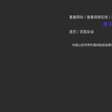
羞羞网站
羞羞视频在线
黑
首页
丨
百家杂谈
中国公民世界杯遭持枪抢劫事