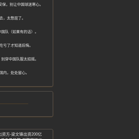
安排安保，别让中国球迷寒心。
去，太憋屈了。
中国队（如果有的话）。
吃亏了才知道后悔。
，别穿中国队服太招摇。
国内，处处留心。
出资方-梁文锋出资200亿