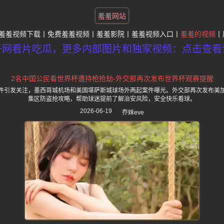
羞羞网站
羞羞视频下载
免费羞羞视频
羞羞影院
羞羞视频入口
羞羞的视频
子网看片吃瓜，更多内部图片和独家视频：点击查看
2名中国公民看世界杯遭持枪抢劫-外交部再次发布世界杯观赛提醒
件引发关注，墨西哥城机场和美国堪萨斯城球场外两起案件曝光。外交部再次发布美
集区防盗抢攻略，帮助球迷提前了解治安风险，安全快乐看球。
2026-06-19
乔妹eve