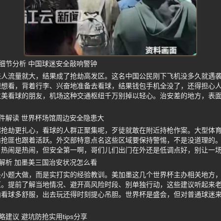
细节分析 中国球迷安全敲响警钟
来人流量就大，结果成了抢劫高发区。这名中国公民刚下飞机没多久就遇
想想看，背着行李、兴奋地准备去看球，结果钱包手机全没了，还得担心
拉美看球的朋友，机场这种交通枢纽千万别掉以轻心。治安差的地方，表
件解读 世界杯场馆周边安全隐患大
起抢劫更扎心，看球的人群正聚集呢，歹徒就敢在附近持枪作案。大型体
偷抢匪也跟着活跃。外交部特意点名这些区域要保持警惕，不是没道理的
。热闹是热闹，但安全第一啊，哥们儿们出门在外还是低调点好，别让一
解析 加墨美三国治安状况怎么看
是小题大做，而是实打实的经验教训。美加墨这几个世界杯主办相关地方
区。提前了解当地情况、避开高风险时段、别单独行动，这些建议听起来
内看球多舒服，出去玩还得时刻提心吊胆。世界杯是盛会，但对普通球迷
建议 避坑防抢实用tips分享