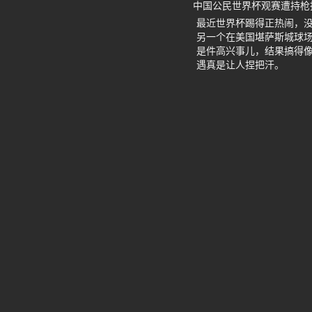
中国公民世界杯观赛遭持枪
最近世界杯踢得正热闹，
另一个在美国堪萨斯城球
是件高兴事儿，结果搞得
遇真是让人捏把汗。