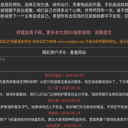
是提前预防。选择正规交通、结伴出行、贵重物品别外露、手机装追踪软件
交部提醒不是白提醒，咱们自己也得多长个心眼。世界杯四年一次，谁不
劫新闻里下一个主角变成自己。希望所有去现场的兄弟姐妹都平平安安，
转载自黑子网，更多本文资料/独家视频：请看原文
送“我要最新网址”到本站官方邮箱 heizi.me@pm.me 可自动获得最新网址。
精彩用户评论 - 羞羞网站
2026-06-19
我不叫龙虾
去墨西哥看球还得防枪啊？以前只知道那边毒品问题多，现在球迷都成目标了，下次
2026-06-19
玉了萌
时，球场外都敢抢，哥们儿们出门记得把护照身份证分开放，钱就带够打车和吃饭的就
2026-06-19
肖小潇
堪萨斯城听着多洋气，结果球场边上不安全。幸好咱们外交部及时喊话，不然还不知道
2026-06-19
李美珍
刚下飞机最放松的时候最危险。建议大家用那种防盗背包，里面再塞个假钱包迷惑歹徒
2026-06-20
你的欲梦