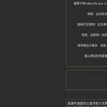
据黑子网 https://
啧啧，这治安
姐妹们注意啦！女生单
笑死，这新闻一出
球场周边小贩多、闲杂
挺心疼这些受害