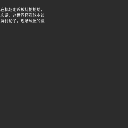
儿在机场附近被持枪抢劫，
说实话，这世界杯看球本该
刷屏讨论了，现场球迷的遭