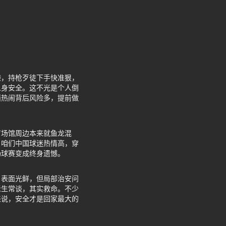
袭，持枪歹徒下手快准狠，
人身安全。这不光是个人倒
面热闹背后风险多，提前做
育场馆周边本来就鱼龙混
。咱们中国球迷热情高，穿
场球赛变成终身遗憾。
，表面光鲜，但局部治安问
老生常谈，其实救命。不少
来说，安全才是回家最大的