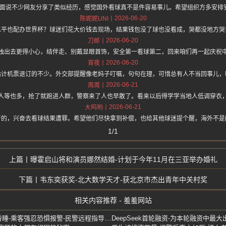
hz.one 上面说不少网友分享了类似经历，感觉国外看球真不是件容易事儿。希望组织方多
2026-06-20
陈妮妮UNI
水平也配办世界杯？球迷们花大价钱去现场，结果钱包没了球也没看成，哭都没地方哭
2026-06-20
刀郎
独出去更得小心，结伴走、别戴显眼首饰，安全第一看球第二，回来咱们再一起庆祝
2026-06-20
宵夜
估计机票退订的不少。外交部提醒像老妈子叮嘱，句句在理，可惜总有人不当回事儿，
2026-06-21
周周
人等也多，抢了就跑进人群，警察来了人也早散了。看来以后得学学当地人低调穿衣
2026-06-21
大呜哟
者的，兴奋去看球结果遭罪。希望他们尽快拿到补偿，也给其他球迷提个醒，海外不是
1/1
曝霍启山将和演员娜然结婚-计划于今年11月在三亚举办婚礼
韦东奕获奖-北大数学天才-获北京市杰出青年中关村奖
相关内容推荐 - 羞羞网站
高速时速超百公里司机六次昏睡-乘客强忍恐惧报警-民警远程指导处置
DeepSeek首轮融资-为本轮融资中最大