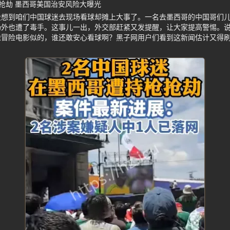
抢劫 墨西哥美国治安风险大曝光
没想到咱们中国球迷去现场看球却摊上大事了。一名去墨西哥的中国哥们
场外也遭了毒手。这事儿一出，外交部赶紧又发提醒，让大家提高警惕。
像冒险电影似的，谁还敢安心看球啊？黑子网用户们看到这新闻估计又得