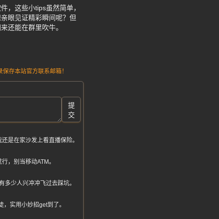
，这些小tips虽然简单，
想亲眼见证精彩瞬间呢？但
回来还能在群里吹牛。
请记录保存本站官方联系邮箱！
提
交
我还是在家沙发上看直播保险。
行，别当移动ATM。
有多少人兴冲冲飞过去踩坑。
，实用小妙招get到了。