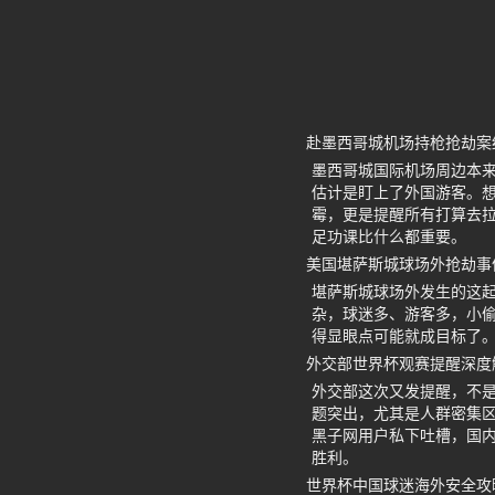
赴墨西哥城机场持枪抢劫案
墨西哥城国际机场周边本
估计是盯上了外国游客。
霉，更是提醒所有打算去
足功课比什么都重要。
美国堪萨斯城球场外抢劫事
堪萨斯城球场外发生的这
杂，球迷多、游客多，小
得显眼点可能就成目标了
外交部世界杯观赛提醒深度
外交部这次又发提醒，不
题突出，尤其是人群密集
黑子网用户私下吐槽，国
胜利。
世界杯中国球迷海外安全攻略