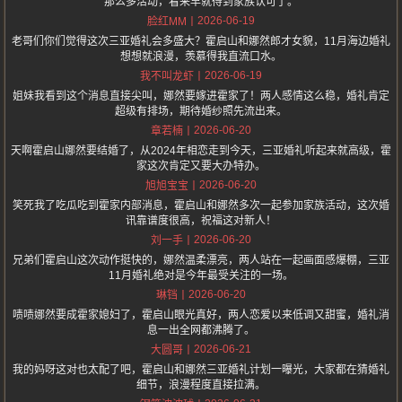
那么多活动，看来早就得到家族认可了。
2026-06-19
脸红MM
老哥们你们觉得这次三亚婚礼会多盛大？霍启山和娜然郎才女貌，11月海边婚礼
想想就浪漫，羡慕得我直流口水。
2026-06-19
我不叫龙虾
姐妹我看到这个消息直接尖叫，娜然要嫁进霍家了！两人感情这么稳，婚礼肯定
超级有排场，期待婚纱照先流出来。
2026-06-20
章若楠
天啊霍启山娜然要结婚了，从2024年相恋走到今天，三亚婚礼听起来就高级，霍
家这次肯定又要大办特办。
2026-06-20
旭旭宝宝
笑死我了吃瓜吃到霍家内部消息，霍启山和娜然多次一起参加家族活动，这次婚
讯靠谱度很高，祝福这对新人！
2026-06-20
刘一手
兄弟们霍启山这次动作挺快的，娜然温柔漂亮，两人站在一起画面感爆棚，三亚
11月婚礼绝对是今年最受关注的一场。
2026-06-20
琳铛
啧啧娜然要成霍家媳妇了，霍启山眼光真好，两人恋爱以来低调又甜蜜，婚礼消
息一出全网都沸腾了。
2026-06-21
大圆哥
我的妈呀这对也太配了吧，霍启山和娜然三亚婚礼计划一曝光，大家都在猜婚礼
细节，浪漫程度直接拉满。