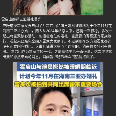
霍启山娜然三亚婚礼曝光
哎呀这次霍家又要热闹了！霍启山和演员娜然被爆料将于今年11月在
海南三亚举办婚礼，两人从2024年相恋以来，感情一直很稳，多次一
起出席霍家核心活动，包括霍启仁的婚礼、霍震霆的寿宴还有家族旅
行，看起来已经完全融入霍家大家庭了。不过到现在双方和霍家都还
没有正式回应婚讯，这事儿搞得大家心里痒痒的，猜来猜去特别有意
思。 霍启山作为霍家年轻一代，之前感情生活一直低调，这次突然传
出要和娜然结婚的消息，瞬间就把吃瓜群众的热情点燃了。