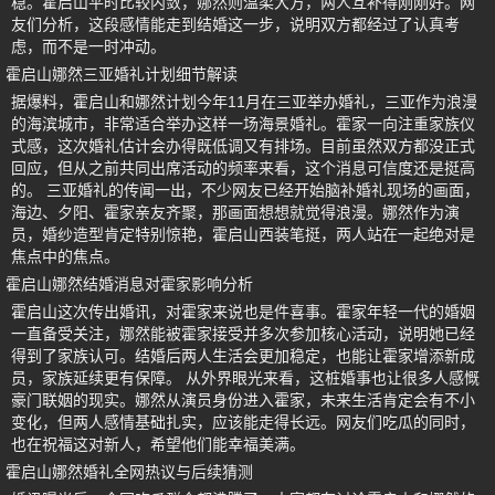
稳。霍启山平时比较内敛，娜然则温柔大方，两人互补得刚刚好。网
友们分析，这段感情能走到结婚这一步，说明双方都经过了认真考
虑，而不是一时冲动。
霍启山娜然三亚婚礼计划细节解读
据爆料，霍启山和娜然计划今年11月在三亚举办婚礼，三亚作为浪漫
的海滨城市，非常适合举办这样一场海景婚礼。霍家一向注重家族仪
式感，这次婚礼估计会办得既低调又有排场。目前虽然双方都没正式
回应，但从之前共同出席活动的频率来看，这个消息可信度还是挺高
的。 三亚婚礼的传闻一出，不少网友已经开始脑补婚礼现场的画面，
海边、夕阳、霍家亲友齐聚，那画面想想就觉得浪漫。娜然作为演
员，婚纱造型肯定特别惊艳，霍启山西装笔挺，两人站在一起绝对是
焦点中的焦点。
霍启山娜然结婚消息对霍家影响分析
霍启山这次传出婚讯，对霍家来说也是件喜事。霍家年轻一代的婚姻
一直备受关注，娜然能被霍家接受并多次参加核心活动，说明她已经
得到了家族认可。结婚后两人生活会更加稳定，也能让霍家增添新成
员，家族延续更有保障。 从外界眼光来看，这桩婚事也让很多人感慨
豪门联姻的现实。娜然从演员身份进入霍家，未来生活肯定会有不小
变化，但两人感情基础扎实，应该能走得长远。网友们吃瓜的同时，
也在祝福这对新人，希望他们能幸福美满。
霍启山娜然婚礼全网热议与后续猜测