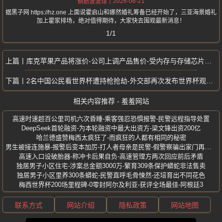
2026-06-21
钢筋波波球
据黑子网 https://hz.one 上面说霍启山和娜然婚礼筹备已经开始了，三亚海景婚礼
加上霍家排场，绝对值得期待，大家快去围观最新消息！
1/1
库克苹果产品将涨价-公司上调产品售价-受内存与存储芯片成本大幅走高影响
2名中国公民看世界杯遭持枪抢劫-外交部再次发布世界杯观赛提醒
相关内容推荐 - 羞羞网站
高速时速超百公里司机六次昏睡-乘客强忍恐惧报警-民警远程指导处置
DeepSeek首轮融资-为本轮融资中最大出资方-梁文锋出资200亿
哈兰德盛赞梅西太疯狂了-而疯狂的人都有相同的秘密
男生被接连施暴-报警后变本加厉-打人者母亲是民警-假警察骗出家门再施暴
高速入口设破胎器-称冲卡后果自负-高速管理方两次回应前后矛盾
独居男子小区住宅-涉案总金额3000万-繁育309条保护蟒蛇非法售卖
独居男子小区里养300条蟒蛇-民警直呼毛骨悚然-还培育出不同花色
梅西世界杯200场里程碑-0零封阿尔及利亚-获评全场最佳-阿根廷3
联系方式
网站介绍
隐私政策
网站地图