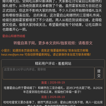
婚讯曝光后，全网吃瓜群众都沸腾了，大家都在讨论霍启山和娜然的
婚礼细节，从场地到嘉宾名单都猜了个遍。虽然霍家和双方目前还没
正式回应，但这并不影响大家的热情。不少人已经开始期待婚礼当天
会有哪些惊喜出现。 总的来说，这次霍启山和娜然的三亚婚礼传闻，
给娱乐圈和霍家都增添了不少话题。两人从相恋到谈婚论嫁，走得稳
健又低调，值得大家持续关注。希望最终能有个好结果，让吃瓜群众
也跟着开心一把。
霍启山和娜然结婚
转载自黑子网，更多本文资料/独家视频：请看原文
小提示：如遇到本页链接失效，请发送“我要最新网址”到本站官方邮箱
heizi.me@pm.me 可自动获得最新网址。请记录保存本站官方联系邮箱！
精彩用户评论 - 羞羞网站
提
交
2026-06-19
臭蛋
哇塞霍启山终于要结婚了！和娜然在三亚办婚礼，这对CP也太甜了吧，从2024
年恋爱到现在修成正果，祝福他们幸福一辈子！
2026-06-19
宵夜
哈哈哈霍家又要办喜事了，娜然气质这么好，霍启山眼光真不错，两人一起出席