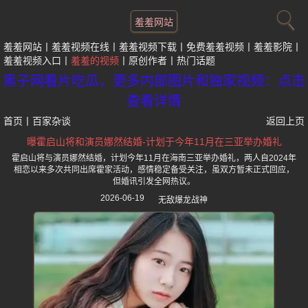
羞羞网站
羞羞网站
羞羞视频在线
羞羞视频下载
免费羞羞视频
羞羞影院
羞羞视频入口
羞羞的视频
原创作者
热门话题
黑子网看片吃瓜，更多内部图片和独家视频：点击
查看详情
首页
丨
百家杂谈
返回上页
曝霍启山将和演员娜然结婚-计划于今年11月在三亚举办婚礼
霍启山将与演员娜然结婚，计划今年11月在海南三亚举办婚礼，两人自2024年
相恋以来多次共同出席霍家活动，感情稳定备受关注，虽双方暂未正式回应，
但婚讯引发全网热议。
2026-06-19
无敌爆龙战神