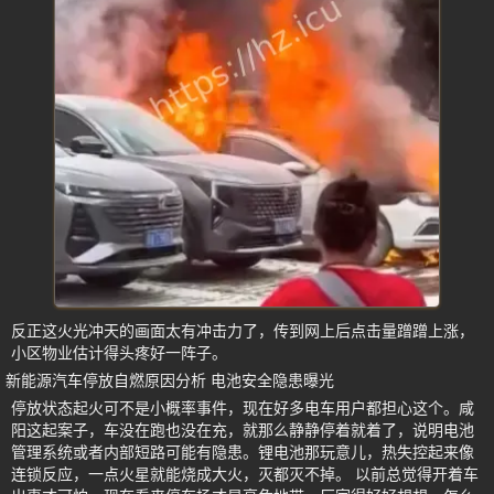
反正这火光冲天的画面太有冲击力了，传到网上后点击量蹭蹭上涨，
小区物业估计得头疼好一阵子。
新能源汽车停放自燃原因分析 电池安全隐患曝光
停放状态起火可不是小概率事件，现在好多电车用户都担心这个。咸
阳这起案子，车没在跑也没在充，就那么静静停着就着了，说明电池
管理系统或者内部短路可能有隐患。锂电池那玩意儿，热失控起来像
连锁反应，一点火星就能烧成大火，灭都灭不掉。 以前总觉得开着车