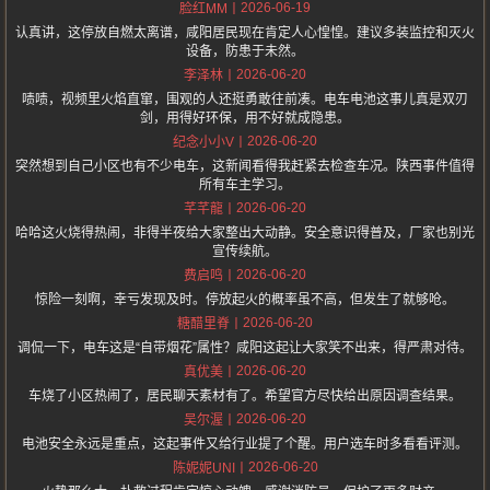
2026-06-19
脸红MM
认真讲，这停放自燃太离谱，咸阳居民现在肯定人心惶惶。建议多装监控和灭火
设备，防患于未然。
2026-06-20
李泽林
啧啧，视频里火焰直窜，围观的人还挺勇敢往前凑。电车电池这事儿真是双刃
剑，用得好环保，用不好就成隐患。
2026-06-20
纪念小小V
突然想到自己小区也有不少电车，这新闻看得我赶紧去检查车况。陕西事件值得
所有车主学习。
2026-06-20
芊芊龍
哈哈这火烧得热闹，非得半夜给大家整出大动静。安全意识得普及，厂家也别光
宣传续航。
2026-06-20
费启鸣
惊险一刻啊，幸亏发现及时。停放起火的概率虽不高，但发生了就够呛。
2026-06-20
糖醋里脊
调侃一下，电车这是“自带烟花”属性？咸阳这起让大家笑不出来，得严肃对待。
2026-06-20
真优美
车烧了小区热闹了，居民聊天素材有了。希望官方尽快给出原因调查结果。
2026-06-20
吴尔渥
电池安全永远是重点，这起事件又给行业提了个醒。用户选车时多看看评测。
2026-06-20
陈妮妮UNI