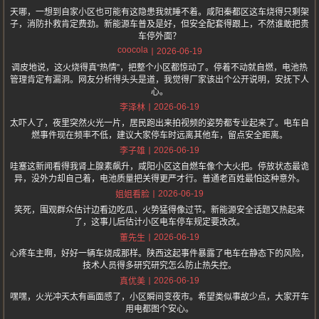
天哪，一想到自家小区也可能有这隐患我就睡不着。咸阳秦都区这车烧得只剩架
子，消防扑救肯定费劲。新能源车普及是好，但安全配套得跟上，不然谁敢把贵
车停外面？
coocola
2026-06-19
调皮地说，这火烧得真“热情”，把整个小区都惊动了。停着不动就自燃，电池热
管理肯定有漏洞。网友分析得头头是道，我觉得厂家该出个公开说明，安抚下人
心。
2026-06-19
李泽林
太吓人了，夜里突然火光一片，居民跑出来拍视频的姿势都专业起来了。电车自
燃事件现在频率不低，建议大家停车时远离其他车，留点安全距离。
2026-06-19
李子雄
哇塞这新闻看得我肾上腺素飙升，咸阳小区这自燃车像个大火把。停放状态最诡
异，没外力却自己着，电池质量把关得更严才行。普通老百姓最怕这种意外。
2026-06-19
姐姐看脸
笑死，围观群众估计边看边吃瓜，火势猛得像过节。新能源安全话题又热起来
了，这事儿后估计小区电车停车规定要改改。
2026-06-19
董先生
心疼车主啊，好好一辆车烧成那样。陕西这起事件暴露了电车在静态下的风险，
技术人员得多研究研究怎么防止热失控。
2026-06-19
真优美
嘿嘿，火光冲天太有画面感了，小区瞬间变夜市。希望类似事故少点，大家开车
用电都图个安心。