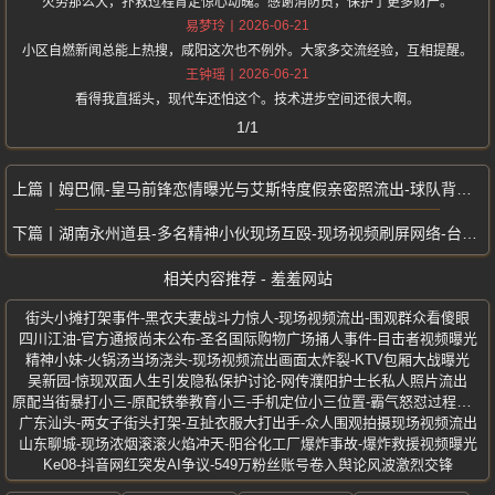
火势那么大，扑救过程肯定惊心动魄。感谢消防员，保护了更多财产。
2026-06-21
易梦玲
小区自燃新闻总能上热搜，咸阳这次也不例外。大家多交流经验，互相提醒。
2026-06-21
王钟瑶
看得我直摇头，现代车还怕这个。技术进步空间还很大啊。
1/1
姆巴佩-皇马前锋恋情曝光与艾斯特度假亲密照流出-球队背锅侠私生活引热议
湖南永州道县-多名精神小伙现场互殴-现场视频刷屏网络-台球厅打架事件
相关内容推荐 - 羞羞网站
街头小摊打架事件-黑衣夫妻战斗力惊人-现场视频流出-围观群众看傻眼
四川江油-官方通报尚未公布-圣名国际购物广场捅人事件-目击者视频曝光
精神小妹-火锅汤当场浇头-现场视频流出画面太炸裂-KTV包厢大战曝光
吴新园-惊现双面人生引发隐私保护讨论-网传濮阳护士长私人照片流出
原配当街暴打小三-原配铁拳教育小三-手机定位小三位置-霸气怒怼过程曝光
广东汕头-两女子街头打架-互扯衣服大打出手-众人围观拍摄现场视频流出
山东聊城-现场浓烟滚滚火焰冲天-阳谷化工厂爆炸事故-爆炸救援视频曝光
Ke08-抖音网红突发AI争议-549万粉丝账号卷入舆论风波激烈交锋