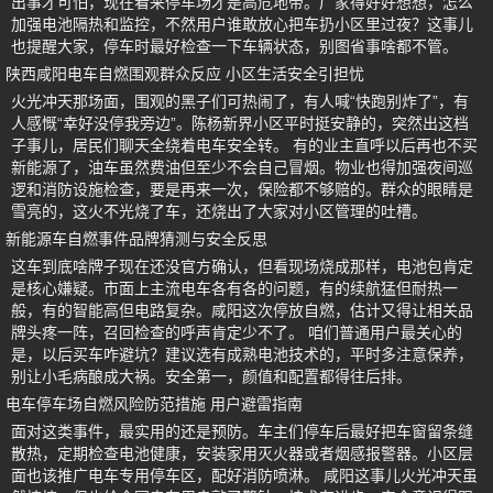
出事才可怕，现在看来停车场才是高危地带。厂家得好好想想，怎么
加强电池隔热和监控，不然用户谁敢放心把车扔小区里过夜？这事儿
也提醒大家，停车时最好检查一下车辆状态，别图省事啥都不管。
陕西咸阳电车自燃围观群众反应 小区生活安全引担忧
火光冲天那场面，围观的黑子们可热闹了，有人喊“快跑别炸了”，有
人感慨“幸好没停我旁边”。陈杨新界小区平时挺安静的，突然出这档
子事儿，居民们聊天全绕着电车安全转。 有的业主直呼以后再也不买
新能源了，油车虽然费油但至少不会自己冒烟。物业也得加强夜间巡
逻和消防设施检查，要是再来一次，保险都不够赔的。群众的眼睛是
雪亮的，这火不光烧了车，还烧出了大家对小区管理的吐槽。
新能源车自燃事件品牌猜测与安全反思
这车到底啥牌子现在还没官方确认，但看现场烧成那样，电池包肯定
是核心嫌疑。市面上主流电车各有各的问题，有的续航猛但耐热一
般，有的智能高但电路复杂。咸阳这次停放自燃，估计又得让相关品
牌头疼一阵，召回检查的呼声肯定少不了。 咱们普通用户最关心的
是，以后买车咋避坑？建议选有成熟电池技术的，平时多注意保养，
别让小毛病酿成大祸。安全第一，颜值和配置都得往后排。
电车停车场自燃风险防范措施 用户避雷指南
面对这类事件，最实用的还是预防。车主们停车后最好把车窗留条缝
散热，定期检查电池健康，安装家用灭火器或者烟感报警器。小区层
面也该推广电车专用停车区，配好消防喷淋。 咸阳这事儿火光冲天虽