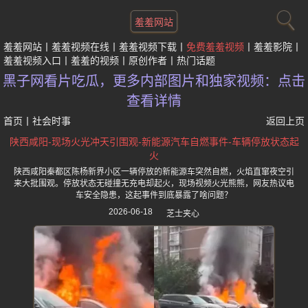
羞羞网站
羞羞网站
羞羞视频在线
羞羞视频下载
免费羞羞视频
羞羞影院
羞羞视频入口
羞羞的视频
原创作者
热门话题
黑子网看片吃瓜，更多内部图片和独家视频：点击
查看详情
首页
丨
社会时事
返回上页
陕西咸阳-现场火光冲天引围观-新能源汽车自燃事件-车辆停放状态起
火
陕西咸阳秦都区陈杨新界小区一辆停放的新能源车突然自燃，火焰直窜夜空引
来大批围观。停放状态无碰撞无充电却起火，现场视频火光熊熊，网友热议电
车安全隐患，这起事件到底暴露了啥问题？
2026-06-18
芝士夹心