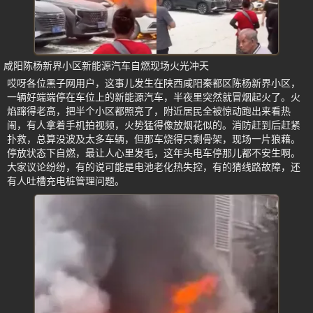
咸阳陈杨新界小区新能源汽车自燃现场火光冲天
哎呀各位黑子网用户，这事儿发生在陕西咸阳秦都区陈杨新界小区，
一辆好端端停在车位上的新能源汽车，半夜里突然就冒烟起火了。火
焰蹿得老高，把半个小区都照亮了，附近居民全被惊动跑出来看热
闹，有人拿着手机拍视频，火势猛得像放烟花似的。消防赶到后赶紧
扑救，总算没波及太多车辆，但那车烧得只剩骨架，现场一片狼藉。
停放状态下自燃，最让人心里发毛，这年头电车停那儿都不安生啊。
大家议论纷纷，有的说可能是电池老化热失控，有的猜线路故障，还
有人吐槽充电桩管理问题。