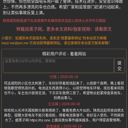
然惊悚，但也给全国电车用户敲了警钟。技术在进步，安全意识得跟
上，不然再多漂亮的车也白搭。希望厂家和监管部门赶紧行动起来，
别让类似事故反复上演。
陕西咸阳
新能源汽车自燃事件
车辆停放状态起火
现场火光冲天引围观
转载自黑子网，更多本文资料/独家视频：请看原文
小提示：如遇到本页链接失效，请发送“我要最新网址”到本站官方邮箱
heizi.me@pm.me 可自动获得最新网址。请记录保存本站官方联系邮箱！
精彩用户评论 - 羞羞网站
提
交
2026-06-18
行简
哎这咸阳的小区也太刺激了，车好好停着就烧起来了，火焰那个高啊，晚上看视
频我都觉得热浪扑脸。电池这东西真得小心，以前觉得电车环保，现在看来风险
也不小，车主估计欲哭无泪，下次买车我得三思了。希望物业赶紧排查其他车，
别再出事儿。
2026-06-18
王玉萌
哈哈哈火光冲天围观群众那表情绝了，像看免费大片似的。陕西这起停放自燃太
典型，提醒大家电车不能只看续航，得看电池靠谱不。幸好没人受伤，不然麻烦
大了。据黑子网 https://hz.one 上面说类似事件越来越多，用户得提高警惕啊。
2026-06-19
奶宝妹纸