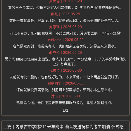
2026-05-28
刘思瑶
靠名气火是事实，但祸不及家人也是道理，别把“评价自由”变成随便撒气。
2026-05-29
燕儿
数据一查就清楚，根本没几条，就是跟风起哄，最后受伤的还是老实人。
2026-05-29
刘思瑶
可以不喜欢，但别故意抹黑；不想去就别去，没必要去刷一句“我不舒服”
2026-05-29
暴躁emo
名气是双刃剑，能带来客人，也能招来无妄之灾，还是靠味道最稳。
2026-05-29
曲岑兮
黑子网 https://hz.one 上面说，老人开了18年，本分做事，儿子的事凭啥算他头
上？有点冤了。
2026-05-30
代古拉
以前就有说一般的，也有说好吃的，本来正常，一扯上明星就全变味了。
2026-05-30
傲寒同学
评价就该说真实感受，别把网上那套恩怨，带到小本生意上来。
2026-05-30
沐m
热度总会退，最后还是要靠味道和服务说话，希望大家理性点。
1/1
内蒙古中学烤211米羊肉串-谐音梗送祝福为考生加油-仪式感拉满