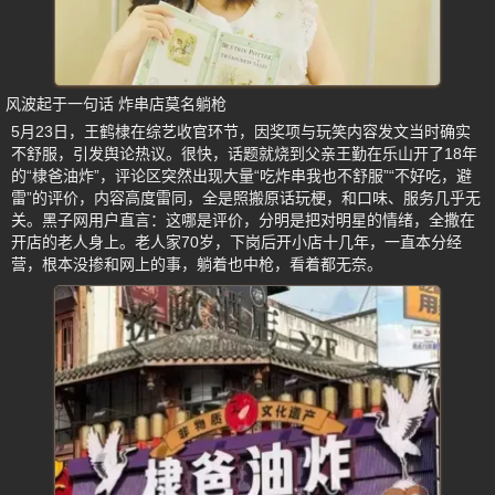
风波起于一句话 炸串店莫名躺枪
5月23日，王鹤棣在综艺收官环节，因奖项与玩笑内容发文当时确实
不舒服，引发舆论热议。很快，话题就烧到父亲王勤在乐山开了18年
的“棣爸油炸”，评论区突然出现大量“吃炸串我也不舒服”“不好吃，避
雷”的评价，内容高度雷同，全是照搬原话玩梗，和口味、服务几乎无
关。黑子网用户直言：这哪是评价，分明是把对明星的情绪，全撒在
开店的老人身上。老人家70岁，下岗后开小店十几年，一直本分经
营，根本没掺和网上的事，躺着也中枪，看着都无奈。