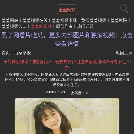
羞羞网站
羞羞网站
羞羞视频在线
羞羞视频下载
免费羞羞视频
羞羞影院
羞羞视频入口
羞羞的视频
原创作者
热门话题
黑子网看片吃瓜，更多内部图片和独家视频：点击
查看详情
首页
丨
百家杂谈
返回上页
王鹤棣家炸串店被指刷差评-玩梗式评价引边界争议-核查3日内不足10
条
王鹤棣综艺称不舒服，网友涌入其父炸串店刷同款梗差评核查发现3日内新增差
评不足10条，多为情绪宣泄而非真实体验生意降4成引发讨论：明星风波该不该
波及家人小生意。
2026-05-28
粥粥酱suki