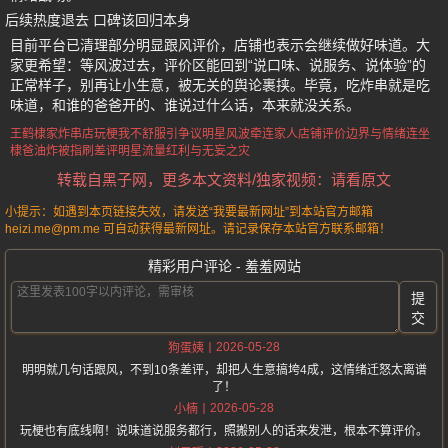
后续热度退去 口碑该回归本身
目前平台已清理部分明显跟风评价，店铺也表示会继续做好味道。大
家更希望：等风波过去，评价区能回到“说口味、说服务、说体验”的
正常样子，别再让小生意，被无关的舆论裹挟。毕竟，吃炸串就是吃
味道，和谁的爸爸开的、谁说过什么话，本来就没关系。
王鹤棣家炸串店
玩梗我不舒服引争议
明星风波牵连家人店铺
评价边界与情绪连坐
棣爸油炸被指刷差评
明星流量红利与无妄之灾
转载自黑子网，更多本文资料/独家视频：请看原文
小提示：如遇到本页链接失效，请发送“我要最新网址”到本站官方邮箱
heizi.me@pm.me 可自动获得最新网址。请记录保存本站官方联系邮箱！
精彩用户评论 - 羞羞网站
提
交
2026-05-28
狗蛋姨
明明就几句话跟风，不到10条差评，却把人生意搞垮4成，这情绪迁怒太离谱
了！
2026-05-28
小楠
玩梗也有底线啊！说味道说服务都行，照搬别人的话来发泄，根本不算评价。