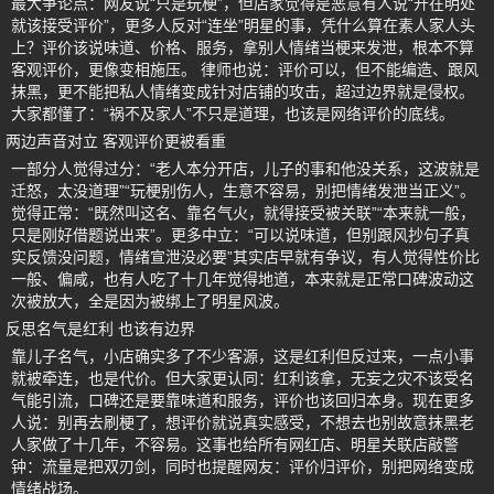
最大争论点：网友说“只是玩梗”，但店家觉得是恶意有人说“开在明处
就该接受评价”，更多人反对“连坐”明星的事，凭什么算在素人家人头
上？评价该说味道、价格、服务，拿别人情绪当梗来发泄，根本不算
客观评价，更像变相施压。 律师也说：评价可以，但不能编造、跟风
抹黑，更不能把私人情绪变成针对店铺的攻击，超过边界就是侵权。
大家都懂了：“祸不及家人”不只是道理，也该是网络评价的底线。
两边声音对立 客观评价更被看重
一部分人觉得过分：“老人本分开店，儿子的事和他没关系，这波就是
迁怒，太没道理”“玩梗别伤人，生意不容易，别把情绪发泄当正义”。
觉得正常：“既然叫这名、靠名气火，就得接受被关联”“本来就一般，
只是刚好借题说出来”。更多中立：“可以说味道，但别跟风抄句子真
实反馈没问题，情绪宣泄没必要”其实店早就有争议，有人觉得性价比
一般、偏咸，也有人吃了十几年觉得地道，本来就是正常口碑波动这
次被放大，全是因为被绑上了明星风波。
反思名气是红利 也该有边界
靠儿子名气，小店确实多了不少客源，这是红利但反过来，一点小事
就被牵连，也是代价。但大家更认同：红利该拿，无妄之灾不该受名
气能引流，口碑还是要靠味道和服务，评价也该回归本身。现在更多
人说：别再去刷梗了，想评价就说真实感受，不想去也别故意抹黑老
人家做了十几年，不容易。这事也给所有网红店、明星关联店敲警
钟：流量是把双刃剑，同时也提醒网友：评价归评价，别把网络变成
情绪战场。