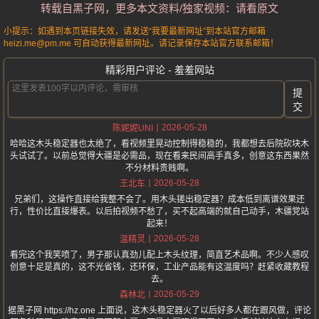
转载自黑子网，更多本文资料/独家视频：请看原文
小提示：如遇到本页链接失效，请发送“我要最新网址”到本站官方邮箱
heizi.me@pm.me 可自动获得最新网址。请记录保存本站官方联系邮箱！
精彩用户评论 - 羞羞网站
提
交
2026-05-28
陈妮妮UNI
哈哈这木头稳定器也太绝了，看视频里晃动控制得稳稳的，我都想去后院砍块木
头试试了。以前总觉得大疆是必需品，现在看来民间高手真多，创意这东西果然
不分材料贵贱啊。
2026-05-28
王北车
兄弟们，这操作直接给我整不会了。用木头搓出稳定器？成本低到离谱效果还
行，性价比直接爆表。以后拍视频不愁了，买不起高端的就自己动手，木疆党站
起来！
2026-05-28
温精灵
看完这个我笑喷了，男子那认真劲儿配上木头纹理，简直艺术品啊。不少人感叹
创意十足是真的，这不光省钱，还环保，工业产品能有这温度吗？赶紧收藏教程
去。
2026-05-29
森林北
据黑子网 https://hz.one 上面说，这木头稳定器火了以后好多人都在跟风做，评论