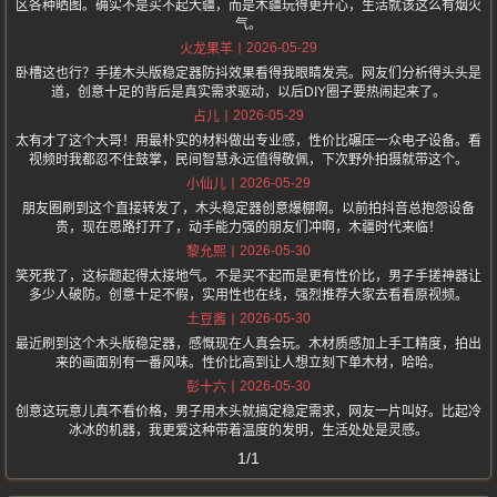
区各种晒图。确实不是买不起大疆，而是木疆玩得更开心，生活就该这么有烟火
气。
2026-05-29
火龙果羊
卧槽这也行？手搓木头版稳定器防抖效果看得我眼睛发亮。网友们分析得头头是
道，创意十足的背后是真实需求驱动，以后DIY圈子要热闹起来了。
2026-05-29
占儿
太有才了这个大哥！用最朴实的材料做出专业感，性价比碾压一众电子设备。看
视频时我都忍不住鼓掌，民间智慧永远值得敬佩，下次野外拍摄就带这个。
2026-05-29
小仙儿
朋友圈刷到这个直接转发了，木头稳定器创意爆棚啊。以前拍抖音总抱怨设备
贵，现在思路打开了，动手能力强的朋友们冲啊，木疆时代来临！
2026-05-30
黎允熙
笑死我了，这标题起得太接地气。不是买不起而是更有性价比，男子手搓神器让
多少人破防。创意十足不假，实用性也在线，强烈推荐大家去看看原视频。
2026-05-30
土豆酱
最近刷到这个木头版稳定器，感慨现在人真会玩。木材质感加上手工精度，拍出
来的画面别有一番风味。性价比高到让人想立刻下单木材，哈哈。
2026-05-30
彭十六
创意这玩意儿真不看价格，男子用木头就搞定稳定需求，网友一片叫好。比起冷
冰冰的机器，我更爱这种带着温度的发明，生活处处是灵感。
1/1