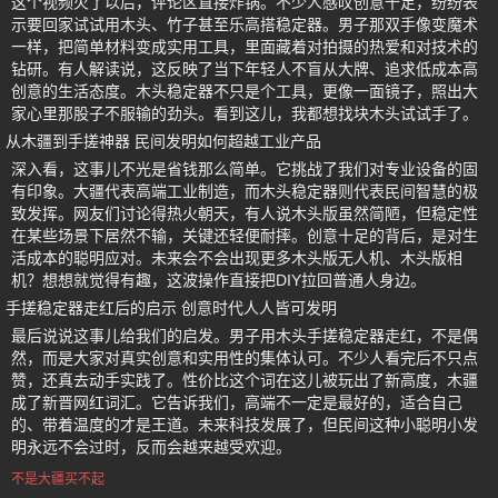
这个视频火了以后，评论区直接炸锅。不少人感叹创意十足，纷纷表
示要回家试试用木头、竹子甚至乐高搭稳定器。男子那双手像变魔术
一样，把简单材料变成实用工具，里面藏着对拍摄的热爱和对技术的
钻研。有人解读说，这反映了当下年轻人不盲从大牌、追求低成本高
创意的生活态度。木头稳定器不只是个工具，更像一面镜子，照出大
家心里那股子不服输的劲头。看到这儿，我都想找块木头试试手了。
从木疆到手搓神器 民间发明如何超越工业产品
深入看，这事儿不光是省钱那么简单。它挑战了我们对专业设备的固
有印象。大疆代表高端工业制造，而木头稳定器则代表民间智慧的极
致发挥。网友们讨论得热火朝天，有人说木头版虽然简陋，但稳定性
在某些场景下居然不输，关键还轻便耐摔。创意十足的背后，是对生
活成本的聪明应对。未来会不会出现更多木头版无人机、木头版相
机？想想就觉得有趣，这波操作直接把DIY拉回普通人身边。
手搓稳定器走红后的启示 创意时代人人皆可发明
最后说说这事儿给我们的启发。男子用木头手搓稳定器走红，不是偶
然，而是大家对真实创意和实用性的集体认可。不少人看完后不只点
赞，还真去动手实践了。性价比这个词在这儿被玩出了新高度，木疆
成了新晋网红词汇。它告诉我们，高端不一定是最好的，适合自己
的、带着温度的才是王道。未来科技发展了，但民间这种小聪明小发
明永远不会过时，反而会越来越受欢迎。
不是大疆买不起