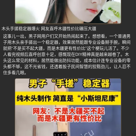
木头手搓稳定器爆火 网友直呼木疆性价比碾压大疆
这事儿一出，黑子网用户们又开始热闹起来了。想想看，一个普通男
子用木头亲手搓出一个稳定器，效果居然能跟专业设备掰手腕，瞬间
就把“不是买不起大疆，而是木疆更有性价比”这个梗玩儿活了。不少
人看完视频后直呼创意十足，感慨现在DIY精神真是越来越卷了。木
头这么常见的材料，居然能做出防抖功能，成本估计连专业设备的零
头都不够，这不光省钱，还透着股子民间智慧的狡黠劲儿，让人忍不
住多看几眼。