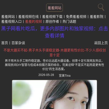
羞羞网站
羞羞网站
羞羞视频在线
羞羞视频下载
免费羞羞视频
羞羞影院
羞羞视频入口
羞羞的视频
原创作者
热门话题
黑子网看片吃瓜，更多内部图片和独家视频：点击
查看详情
首页
丨
百家杂谈
返回上页
不是大疆买不起-男子木头手搓稳定器-木疆更有性价比-不少人感叹创
意十足
男子用木头手工制作稳定器，性价比远超大疆设备，创意十足引发网友热议，
展现民间DIY智慧与低成本拍摄方案的结合，完美诠释“不是买不起而是更有性
价比”的生活态度。
2026-05-28
宣美Tina