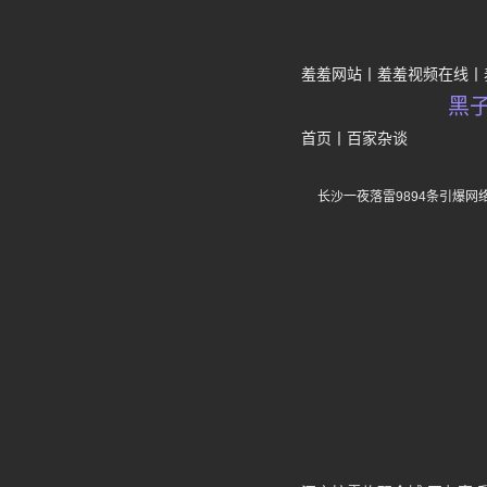
羞羞网站
羞羞视频在线
黑
首页
丨
百家杂谈
长沙一夜落雷9894条引爆