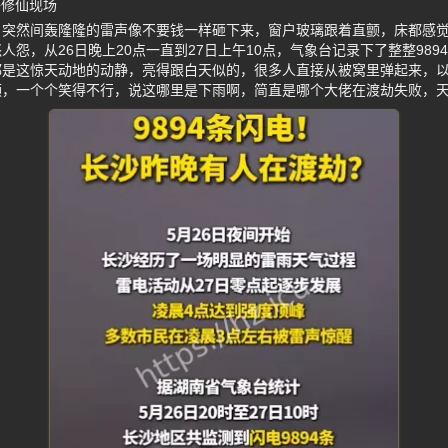
呼修仙现场
，突然间轰隆隆的雷声像不要钱一样砸下来，窗户玻璃跟着直颤，床都感
人怨，从26日晚上20点一直到27日上午10点，气象台记录下了整整98
都是这惊天动地的动静，亮得跟白天似的，很多人直接从被窝里弹起来，
频，一个个笑得不行，说这哪里是下雨啊，简直是哪个大佬在渡劫失败，