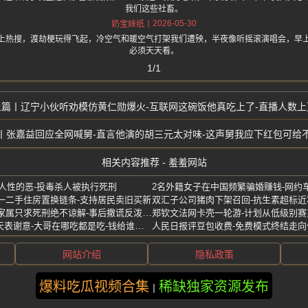
我们这些社畜。
2026-05-30
奶宝妹纸
上热搜，渡劫梗玩得飞起，冷空气和暖空气打架我们遭殃，半夜像听摇滚演唱会，早
必须天天看。
1/1
辽宁小伙听劝模仿黄仁勋爆火-互联网这碗饭他真吃上了-直播人数上
张嘉益回应全网喊舅-直言他演的胡三元太对味-这声舅我应下红包可给
相关内容推荐 - 羞羞网站
估人性的恶-投毒杀人被执行死刑
一二手住房置换链条-支持居民卖旧买新
女子被家暴昏迷扔土崖致死-家属只求死刑绝不谅解-事后撒谎反泼脏水
工地大哥赊1碗面后连吃100天表谢意-大哥在哪吃都是吃-钱给谁赚都是赚
网站介绍
隐私政策
爆料吃瓜视频合集
稀缺独家资源发布
版权所有 ©2025 羞羞网站 保留所有权利