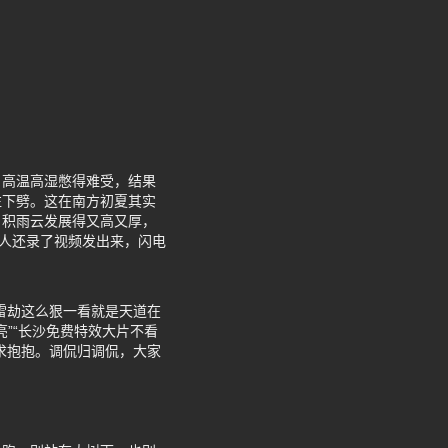
，高温高湿憋得难受，结果
往下劈。这在南方初夏其实
，积雨云发展得又高又厚，
有人还录了视频发出来，闪电
雷劫这么狠一看就是天道在
亮”“长沙免费特效大片不看
求抱抱。调侃归调侃，大家
。