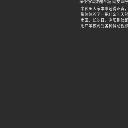
深夜惊雷炸醒全城 网友直
半夜里大家本来睡得正香
集体体验了一把什么叫天怒
市区、长沙县、浏阳到处
用户半夜刷到各种抖动视