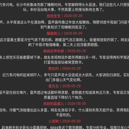
万条闪电，长沙市民集体贡献了睡眠时间，专家解释得头头是道，我们这些凡人只想
玩，幸好没出啥大事，不然真要上热搜当新闻主角了。
2026-05-28
旭旭宝宝
笑出声，大半夜谁这么牛在渡劫啊，雷声轰鸣像过年放大版鞭炮，隔壁邻居半夜敲门问是
到气象知识了但睡眠彻底没了。
2026-05-29
猫猫桃儿
.one 上面说这次雷暴主要是冷空气南下惹的祸，跟暖湿气流正面刚上，能量释放就炸锅了，
刷了半宿才勉强睡着，第二天上班顶着黑眼圈。
2026-05-29
画画女神木婉
床上感觉天花板都要掉下来，朋友发视频说外面亮得跟白天一样，专家说得再科学我
打雷我直接钻被窝里数羊。
2026-05-29
费启鸣
，近万条闪电听起来就吓人，幸亏只是声音大没造成太大损失，大家调侃归调侃，实
出门多留心天气变化啊。
2026-05-29
董先生
是不是在拍灾难片，雷声透过电话都听得清楚，查数据才知道真有近万条，专家说正
质量直接下降好几个档次。
2026-05-30
奔跑的晶骡儿
现场，冷暖气流碰撞出这么多雷，网友化身段子手，什么渡劫失败天庭开会，笑得我
不是吹的。
2026-05-30
小透明
，起来刷手机全是长沙雷暴视频，9894条这个数亮瞎眼，专家分析专业，但我只关心