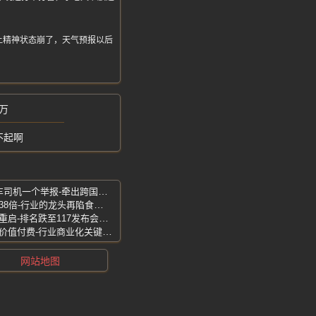
上精神状态崩了，天气预报以后
万
不起啊
2名外籍女子在中国频繁骗婚赚钱-网约车司机一个举报-牵出跨国骗婚大案
双汇子公司猪肉下架召回-抗生素超标近38倍-行业的龙头再陷食安风波
郑钦文法网卡壳一轮游-计划从低级别赛重启-排名跌至117发布会落泪
人民日报评豆包收费-免费模式终结走向价值付费-行业商业化关键转折
网站地图