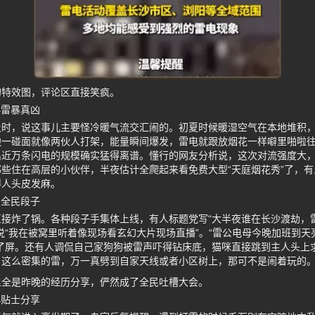
的特效图，评论区直接笑疯。
秘雷暴真凶
及时，说这事儿主要怪冷暖气流交汇闹的。初夏时候暖湿空气在本地堆积
边一碰面就像两伙人打架，能量瞬间爆发，雷电就跟放烟花一样噼里啪啦
出近万条闪电的规模确实猛得离谱。懂行的网友分析说，这次对流强度大
些住在高层的小伙伴，半夜估计全爬起来看免费大型“天庭烟花秀”了，
得人头皮发麻。
变全民段子
直接炸了锅。各种段子手集体上线，有人标题党写“大半夜谁在长沙渡劫，
说“我在被窝里听着像现场看玄幻大片现场直播”。“雷公电母今晚加班到天
刷了屏。还有人调侃自己家狗狗被雷声吓得钻床底，猫咪直接跳到主人头上
，这么密集的雷，万一真劈到自家天线或者小区树上，那可不是闹着玩的
里全是昨晚的经历分享，俨然成了全民吐槽大会。
小贴士分享