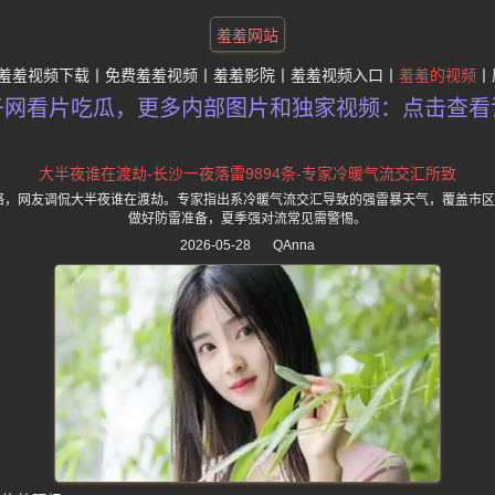
羞羞网站
羞羞视频下载
免费羞羞视频
羞羞影院
羞羞视频入口
羞羞的视频
子网看片吃瓜，更多内部图片和独家视频：点击查看
大半夜谁在渡劫-长沙一夜落雷9894条-专家冷暖气流交汇所致
网络，网友调侃大半夜谁在渡劫。专家指出系冷暖气流交汇导致的强雷暴天气，覆盖市
做好防雷准备，夏季强对流常见需警惕。
2026-05-28
QAnna