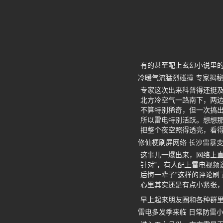
有的甚至配上玄幻小说里
冷暖气流猛烈碰撞 专家揭
专家这次出来科普得还挺
北方冷空气一路南下，两
不算特别稀奇，但一次搞
所以雷电特别活跃。想想那
把整个夜空照得透亮，看
修仙梗刷屏网络 长沙雷暴
这事儿一爆出来，网络上
针对”，有人配上雷电视频
后悔一辈子”这样的评论
心里其实还是有点小紧张
早上起来朋友圈和各种群
雷电多发季来临 日常防雷