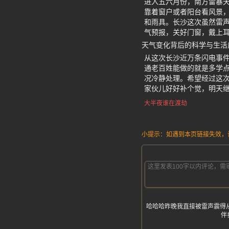
进入五六月份，南方雷暴
靠着窗户或者阳台看风景
和雨具。长沙这次虽然雷
气预报，关好门窗，戴上
天气变化背后的科学与生活
从这次长沙近万条闪电事
通老百姓能做的就是多学点
况冷静处理。希望经过这
家伙儿好好补个觉，明天
大半夜谁在渡劫
小提示：如遇到本页链接失效，请发
哈哈哈昨晚我直接被雷声震得
伴