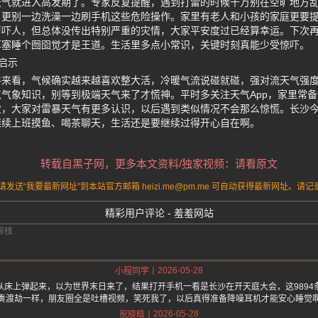
天气就进入高发期了。专家反复提醒，遇到打雷的时候千万别在空旷地方
，更别一边洗澡一边刷手机这些危险操作。家里有老人和小孩的家庭更要
声吓人，但总体没传出特别严重的灾情，大家平安度过已经算幸运。下次
耳塞睡个囫囵觉才是王道。生活里多点小常识，关键时刻真能少受惊吓。
启示
件来看，气候确实越来越喜欢整大活，冷暖气流说碰就碰，强对流天气强
气象知识，别等到极端天气来了才慌神。平时多关注天气App，家里常
次，大家对雷暴天气有更多认识，以后遇到类似情况不会那么惊慌。长沙
继续上班摸鱼、喝茶聊天，生活还是要继续过得开心自在啊。
转载自黑子网，更多本文资料/独家视频：请看原文
送“我要最新网址”到本站官方邮箱 heizi.me@pm.me 可自动获得最新网址。
精彩用户评论 - 羞羞网站
2026-05-28
小程同学
从床上弹起来，以为世界末日来了，结果打开手机一看是长沙在开天庭大会，这9894
奏渡劫一样，朋友圈全是吐槽视频，笑死我了，以后真得准备降噪耳机才能安心睡觉
2026-05-28
祝晓晗