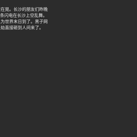
觉在晃。长沙的朋友们昨晚
94条闪电在长沙上空乱舞。
以为世界末日到了。黑子网
天劫直接砸到人间来了。