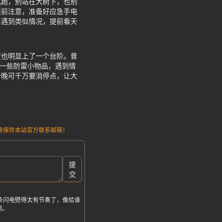
乱跑，别站在大树下，也别
提前注意，准备好应急手电
再遇到类似情况，提前看天
度也明显上了一个台阶。普
备一些防雷小物品，遇到情
今晚可千万要消停点，让大
请记录保存本站官方联系邮箱！
提
交
条闪电劈得太有节奏了，像给谁
啊。