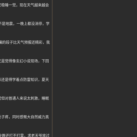
安稳睡一觉，现在天气越来越会
不是地震，一晚上都没消停，学
网友编的段子比天气预报还精彩，我
还是觉得像玄幻小说现场，下回
际还是得学着点防雷知识，夏天
常但对普通人来说太刺激，睡眠
肚子疼，同时感慨大自然威力真
今晚还打不打雷，求老天爷放过