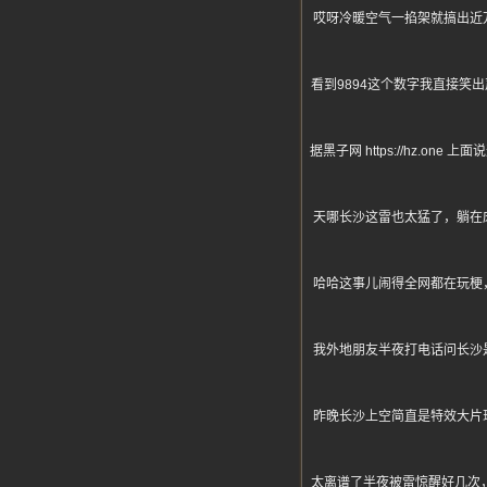
哎呀冷暖空气一掐架就搞出近
看到9894这个数字我直接
据黑子网 https://hz
天哪长沙这雷也太猛了，躺在
哈哈这事儿闹得全网都在玩梗
我外地朋友半夜打电话问长沙
昨晚长沙上空简直是特效大片
太离谱了半夜被雷惊醒好几次