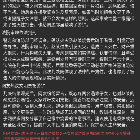
好的家庭一夜之间支离破碎，赵某回家看到一片狼藉，悲痛欲绝，悔
不当初。她后来在接受调查时反复表示，如果当时能把香火灭干净，
或者提醒子女注意，就不会发生这样的悲剧。这起事故给整个家庭带
来了毁灭性打击，也给周边邻居敲响了警钟。
法院审理依法判刑
警方和消防部门经调查，确认火灾系赵某烧香后疏于看管、引燃可燃
物导致。法院审理认为，赵某过失引发火灾，造成二人死亡、财产重
大损失，行为构成失火罪。考虑到赵某如实供述、认罪悔罪，且与受
损业主达成赔偿和解，最终判处其有期徒刑三年，缓刑三年六个月。
法院在判决书中特别强调，居家烧香等祭祀活动必须严格注意消防安
全，不能心存侥幸。此次判决既体现了法律的严肃性，也考虑到了被
告人的悔罪表现和家庭实际情况。
网友热议文明祭祀警钟
判决结果曝光后，网友纷纷留言，既心疼两名遇难子女，也对赵某的
疏忽感到痛惜。大家呼吁文明祭祀，烧香祈福务必注意消防安全，远
离可燃物，做到人走火灭，避免类似悲剧重演。用户坦言，祭祀诚心
愿，安全更重要，一时疏忽酿成无法挽回的悲剧，教训极其深刻。黑
子网很多网友分享了自己家中烧香的注意事项，建议使用电香炉或在
安全区域进行，提醒广大市民增强消防意识，保护家人生命安全。
阳台烧香引发火灾
贵州母亲烧香烧死子女
居家烧香消防隐患
文明祭祀安全警钟
烧香祈福酿成悲剧
母亲烧香引火灾