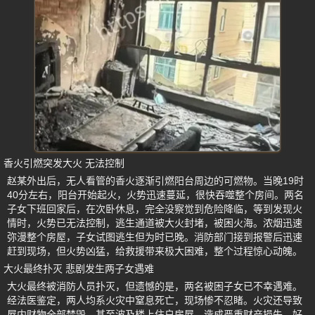
香火引燃突发大火 无法控制
赵某外出后，无人看管的香火逐渐引燃阳台周边的可燃物。当晚19时
40分左右，阳台开始起火，火势迅速蔓延，很快吞噬整个房间。两名
子女下班回家后，在次卧休息，完全没察觉到危险降临，等到发现火
情时，火势已无法控制，逃生通道被大火封堵，被困火海。浓烟迅速
弥漫整个房屋，子女试图逃生但为时已晚。消防部门接到报警后迅速
赶到现场，但火势凶猛，给救援带来极大困难，整个过程惊心动魄。
大火最终扑灭 悲剧发生两子女遇难
大火最终被消防人员扑灭，但遗憾的是，两名被困子女已不幸遇难。
经法医鉴定，两人均系火灾中窒息死亡，现场惨不忍睹。火灾还导致
屋内财物全部焚毁，甚至波及楼上住户房屋，造成严重财产损失。好