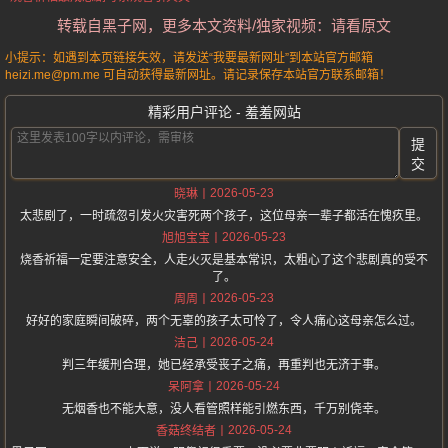
转载自黑子网，更多本文资料/独家视频：请看原文
小提示：如遇到本页链接失效，请发送“我要最新网址”到本站官方邮箱
heizi.me@pm.me 可自动获得最新网址。请记录保存本站官方联系邮箱！
精彩用户评论 - 羞羞网站
提
交
2026-05-23
晓琳
太悲剧了，一时疏忽引发火灾害死两个孩子，这位母亲一辈子都活在愧疚里。
2026-05-23
旭旭宝宝
烧香祈福一定要注意安全，人走火灭是基本常识，太粗心了这个悲剧真的受不
了。
2026-05-23
周周
好好的家庭瞬间破碎，两个无辜的孩子太可怜了，令人痛心这母亲怎么过。
2026-05-24
洁己
判三年缓刑合理，她已经承受丧子之痛，再重判也无济于事。
2026-05-24
呆阿拿
无烟香也不能大意，没人看管照样能引燃东西，千万别侥幸。
2026-05-24
香菇终结者