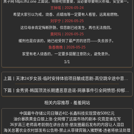
黑子网 https://hz.one 上面说，明祭祀很重要，没必要非要明火祈福，安全第一。
2026-05-24
王钟瑶
希望大家引以为戒，烧香、点蜡烛等一定要有人看管，远离易燃物。
2026-05-25
刘宇宁
这位母亲肯定悔断肝肠，但悲剧已经发生，再也无法挽回。
2026-05-25
黄阿玛
缓刑也是应该的，她已经受到了最严厉的惩罚——失去孩子。
2026-05-25
鱼香晚晚
家里有老人烧香的，一定要多提醒注意防火，避免意外。
1/1
天津24岁女孩-临时安排体验项目酿成悲剧-高空跳伞途中意外坠落水域身亡
金秀贤-韩国顶流长期遭恶意造谣-网暴事件引全网愤怒-抑郁症发作入院治疗
相关内容推荐 - 羞羞网站
中国最牛存储公司日赚近4亿-长鑫科技实现营收508亿元
油价暴跌黄金白银上涨-全网懵了这届市场的剧本-究竟是谁在写
36岁高三老师高考前倒在讲台去世-朋友圈最后发布的内容让人泪目
海关总署农业农村部发布公告称-禁止从菲律宾输入猪野猪-违者将依法处理