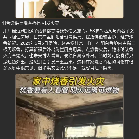
阳台设供桌烧香祈福 引发火灾
用户最近刷到这个话题都觉得既惋惜又痛心。58岁的赵某与两名子女
共同租住房屋，日常在主卧阳台设置供桌，摆放佛像和香炉，经常烧
香祈福。2023年5月5日傍晚，赵某像往常一样，在阳台香炉内点燃三
根无烟香，打算祈福后外出购置厨房用具。点燃香火后，她未确认香
火完全熄灭，也未安排人看管，便独自离家外出。当时她可能觉得只
是短暂外出，没想到会引发严重后果。这种在家烧香祈福的习惯在很
多家庭中很常见，但如果安全意识不足，就容易埋下隐患。