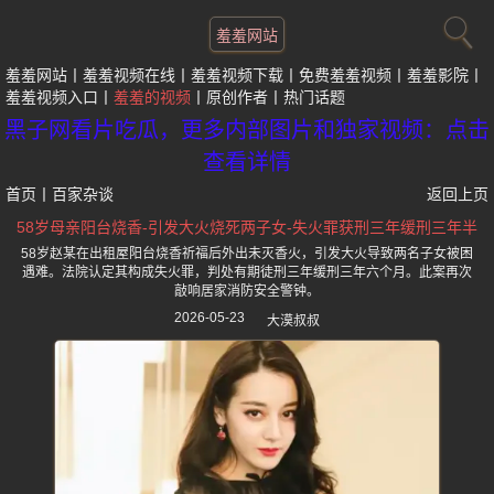
羞羞网站
羞羞网站
羞羞视频在线
羞羞视频下载
免费羞羞视频
羞羞影院
羞羞视频入口
羞羞的视频
原创作者
热门话题
黑子网看片吃瓜，更多内部图片和独家视频：点击
查看详情
首页
丨
百家杂谈
返回上页
58岁母亲阳台烧香-引发大火烧死两子女-失火罪获刑三年缓刑三年半
58岁赵某在出租屋阳台烧香祈福后外出未灭香火，引发大火导致两名子女被困
遇难。法院认定其构成失火罪，判处有期徒刑三年缓刑三年六个月。此案再次
敲响居家消防安全警钟。
2026-05-23
大漠叔叔