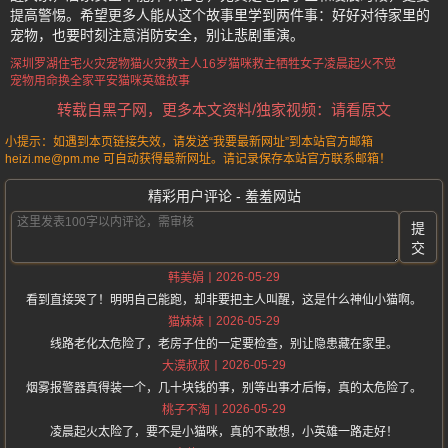
提高警惕。希望更多人能从这个故事里学到两件事：好好对待家里的
宠物，也要时刻注意消防安全，别让悲剧重演。
深圳罗湖住宅火灾
宠物猫火灾救主人
16岁猫咪救主牺牲
女子凌晨起火不觉
宠物用命换全家平安
猫咪英雄故事
转载自黑子网，更多本文资料/独家视频：请看原文
小提示：如遇到本页链接失效，请发送“我要最新网址”到本站官方邮箱
heizi.me@pm.me 可自动获得最新网址。请记录保存本站官方联系邮箱！
精彩用户评论 - 羞羞网站
提
交
2026-05-29
韩美娟
看到直接哭了！明明自己能跑，却非要把主人叫醒，这是什么神仙小猫啊。
2026-05-29
猫妹妹
线路老化太危险了，老房子住的一定要检查，别让隐患藏在家里。
2026-05-29
大漠叔叔
烟雾报警器真得装一个，几十块钱的事，别等出事才后悔，真的太危险了。
2026-05-29
桃子不淘
凌晨起火太险了，要不是小猫咪，真的不敢想，小英雄一路走好！