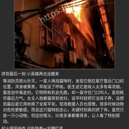
拼到最后一刻 小英雄再也没醒来
等消防员把火扑灭，一家人再找猫咪时，发现它倒在客厅靠近门口的
位置，浑身被熏黑，早就没了呼吸。医生说它是吸入太多有毒浓烟，
窒息加中毒走的。它明明有机会先跑，却一直守在门口叫人，直到耗
尽最后力气。女主人抱着猫哭到发抖，说平时就把它当孩子养，没想
到最后是它用命换了全家平安。现场救援人员也感慨，很多时候动物
对危险更敏感，而且这只猫特别忠心，关键时刻真的拼了命。虽然只
是一只小动物，但这份情义，比很多事都重得多，让人看了特别感
动。
起火原因待查 这些隐患一定要盯紧