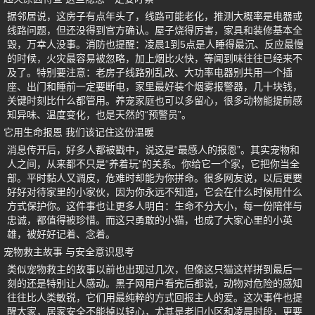
据邻居说，这房子有点年头了，线路可能老化，推测大概率是电器或
线路问题，但还没得到官方确认。屋子烧得厉害，家具和装修基本全
毁，万幸人没事。消防也提醒：凌晨1到5点是人睡得最沉、反应最慢
的时候，火灾最容易被忽略，加上烟比火快，等闻到味往往已经来不
及了。特别要注意：老房子线路别乱改、大功率电器别共用一个插
座、出门和睡前一定要断电，家里最好装个烟雾报警器，几十块钱，
关键时刻比什么都管用。养宠家庭也可以多留心，很多动物能提前感
知异味、温度变化，也是天然的“预警员”。
它用生命报恩 我们该记住这份温暖
消息传开后，好多人都被戳中，说这是“最感人的报恩”。其实宠物和
人之间，从来都不只是“养着玩”的关系。你给它一个家，它把你当全
部。平时黏人又调皮，危难时却能为你拼命。很多网友说，以后更要
好好对待家里的小家伙，因为你永远不知道，它会在什么时候用什么
方式保护你。这件事也让更多人明白：生命不分大小，每一份陪伴与
忠诚，都值得被珍惜。而这只勇敢的小猫，也成了大家心里的小英
雄，被好好记着、念着。
宠物救主故事 与安全意识思考
类似宠物救主的故事以前也出现过几次，但像这只猫这样拼到最后一
刻的还是特别让人感动。黑子网用户看完后都说，动物对危险的感知
往往比人类敏锐，它们用最纯粹的方式回报主人的爱。这次事件也提
醒大家，居家安全不能掉以轻心，尤其是老旧小区和凌晨时段，更要