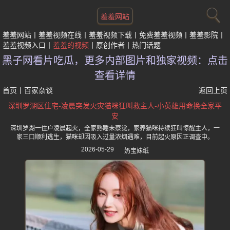
羞羞网站
羞羞网站
羞羞视频在线
羞羞视频下载
免费羞羞视频
羞羞影院
羞羞视频入口
羞羞的视频
原创作者
热门话题
黑子网看片吃瓜，更多内部图片和独家视频：点击
查看详情
首页
丨
百家杂谈
返回上页
深圳罗湖区住宅-凌晨突发火灾猫咪狂叫救主人-小英雄用命换全家平
安
深圳罗湖一住户凌晨起火，全家熟睡未察觉，家养猫咪持续狂叫惊醒主人，一
家三口顺利逃生，猫咪却因吸入过量浓烟遇难，目前起火原因正调查中。
2026-05-29
奶宝妹纸