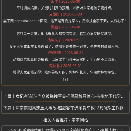
2026-05-30
宋佳
平时调皮捣蛋，关键时刻真的顶用，以后对自家毛孩子更好点。
2026-05-30
三露肉
黑子网 https://hz.one 上面说，这不是宠物是家人，用命换全家平安，太戳心了！
2026-05-30
黑脸
它只是一只猫，却比很多人都有情有义，看完心里又暖又难受。
2026-05-30
杨叔来了
女主人哭成那样太能理解了，这哪里是失去一只猫，是失去救命恩人啊。
White&8
2026-05-31
动物对危险真的更敏感，以后家里毛孩子反常叫，千万别不当回事。
2026-05-31
森林北
希望大家都能记得：陪伴是相互的，你护它长大，它用命护你平安。
1/1
女记者暗访-当众被拖拽至骨折黑幕触目惊心-杭州地下代孕窝点
河南南阳高速重大事故-超载客车追尾货车致13死3伤-工作组紧急调查
相关内容推荐 - 羞羞网站
辽宁小伙听劝模仿黄仁勋爆火-互联网这碗饭他真吃上了-直播人数上万