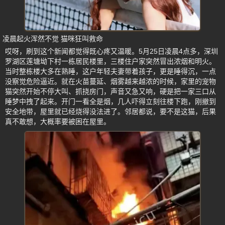
凌晨起火浑然不觉 猫咪狂叫救命
哎呀，刷到这个新闻都觉得既心疼又温暖。5月25日凌晨4点多，深圳
罗湖区莲塘坳下村一栋居民楼里，三楼住户家突然冒出浓烟和明火。
当时整栋楼大多在熟睡，这户年轻夫妻带着孩子，更是睡得沉，一点
没察觉危险逼近。就在火苗蔓延、烟雾越来越浓的时候，家里的宠物
猫突然开始不停大叫、抓挠房门，声音又急又响，硬是把一家三口从
睡梦中拽了起来。开门一看全是烟，几人吓得立刻往楼下跑，刚撤到
安全地带，屋里就已经烧得没法进了。邻居都说，要不是这猫，后果
真不敢想，大概率要被困在屋里。